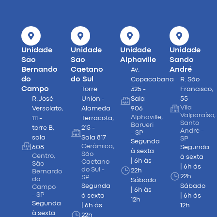
Unidade
Unidade
Unidade
Unidade
São
São
Alphaville
Sando
Bernando
Caetano
André
Av.
do
do Sul
Copacabana
R. São
Campo
Torre
325 -
Francisco,
R. José
Union -
Sala
55
Vila
Versolato,
Alameda
906
Valparaíso,
Alphaville,
111 -
Terracota,
Santo
Barueri
torre B,
215 -
André -
- SP
sala
Sala 817
SP
Segunda
Cerâmica,
608
Segunda
à sexta
São
Centro,
à sexta
| 6h às
Caetano
São
| 6h às
do Sul -
22h
Bernardo
22h
SP
do
Sábado
Segunda
Sábado
Campo
| 6h às
- SP
à sexta
| 6h às
12h
Segunda
| 6h às
12h
à sexta
22h