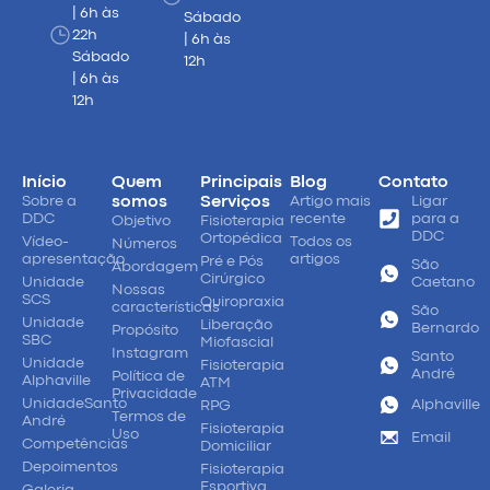
| 6h às
Sábado
22h
| 6h às
Sábado
12h
| 6h às
12h
Início
Quem
Principais
Blog
Contato
Sobre a
somos
Serviços
Artigo mais
Ligar
DDC
recente
para a
Objetivo
Fisioterapia
DDC
Ortopédica
Vídeo-
Todos os
Números
apresentação
artigos
Pré e Pós
São
Abordagem
Cirúrgico
Unidade
Caetano
Nossas
SCS
Quiropraxia
características
São
Unidade
Liberação
Bernardo
Propósito
SBC
Miofascial
Instagram
Santo
Unidade
Fisioterapia
André
Política de
Alphaville
ATM
Privacidade
UnidadeSanto
Alphaville
RPG
Termos de
André
Fisioterapia
Uso
Email
Competências
Domiciliar
Depoimentos
Fisioterapia
Esportiva
Galeria