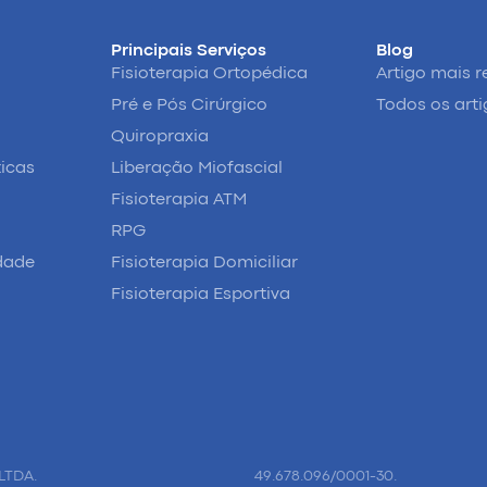
Principais Serviços
Blog
Fisioterapia Ortopédica
Artigo mais r
Pré e Pós Cirúrgico
Todos os art
Quiropraxia
ticas
Liberação Miofascial
Fisioterapia ATM
RPG
idade
Fisioterapia Domiciliar
Fisioterapia Esportiva
LTDA.
49.678.096/0001-30.