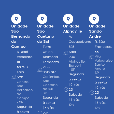
Unidade
Unidade
Unidade
Unidade
São
São
Alphaville
Sando
Bernando
Caetano
André
Av.
do
do Sul
Copacabana
R. São
Campo
Torre
325 -
Francisco,
R. José
Union -
Sala
55
Vila
Versolato,
Alameda
906
Valparaíso,
Alphaville,
111 -
Terracota,
Santo
Barueri
torre B,
215 -
André -
- SP
sala
Sala 817
SP
Segunda
Cerâmica,
608
Segunda
à sexta
São
Centro,
à sexta
| 6h às
Caetano
São
| 6h às
do Sul -
22h
Bernardo
22h
SP
do
Sábado
Segunda
Sábado
Campo
| 6h às
- SP
à sexta
| 6h às
12h
Segunda
| 6h às
12h
à sexta
22h