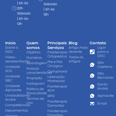
| 6h às
Sábado
22h
| 6h às
Sábado
12h
| 6h às
12h
Início
Quem
Principais
Blog
Contato
Sobre a
somos
Serviços
Artigo mais
Ligar
DDC
recente
para a
Objetivo
Fisioterapia
DDC
Ortopédica
Vídeo-
Todos os
Números
apresentação
artigos
Pré e Pós
São
Abordagem
Cirúrgico
Unidade
Caetano
Nossas
SCS
Quiropraxia
características
São
Unidade
Liberação
Bernardo
Propósito
SBC
Miofascial
Instagram
Santo
Unidade
Fisioterapia
André
Política de
Alphaville
ATM
Privacidade
UnidadeSanto
Alphaville
RPG
Termos de
André
Fisioterapia
Uso
Email
Competências
Domiciliar
Depoimentos
Fisioterapia
Esportiva
Galeria