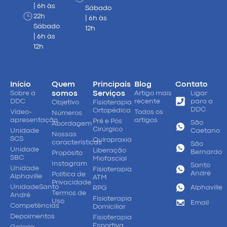
| 6h às
Sábado
22h
| 6h às
Sábado
12h
| 6h às
12h
Início
Quem
Principais
Blog
Contato
Sobre a
somos
Serviços
Artigo mais
Ligar
DDC
recente
para a
Objetivo
Fisioterapia
DDC
Ortopédica
Vídeo-
Todos os
Números
apresentação
artigos
Pré e Pós
São
Abordagem
Cirúrgico
Unidade
Caetano
Nossas
SCS
Quiropraxia
características
São
Unidade
Liberação
Bernardo
Propósito
SBC
Miofascial
Instagram
Santo
Unidade
Fisioterapia
André
Política de
Alphaville
ATM
Privacidade
UnidadeSanto
Alphaville
RPG
Termos de
André
Fisioterapia
Uso
Email
Competências
Domiciliar
Depoimentos
Fisioterapia
Esportiva
Galeria