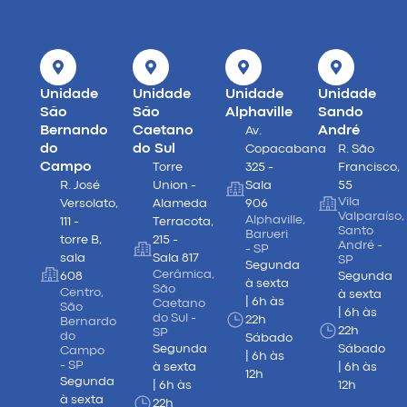
Unidade
Unidade
Unidade
Unidade
São
São
Alphaville
Sando
Bernando
Caetano
André
Av.
do
do Sul
Copacabana
R. São
Campo
Torre
325 -
Francisco,
R. José
Union -
Sala
55
Vila
Versolato,
Alameda
906
Valparaíso,
Alphaville,
111 -
Terracota,
Santo
Barueri
torre B,
215 -
André -
- SP
sala
Sala 817
SP
Segunda
Cerâmica,
608
Segunda
à sexta
São
Centro,
à sexta
| 6h às
Caetano
São
| 6h às
do Sul -
22h
Bernardo
22h
SP
do
Sábado
Segunda
Sábado
Campo
| 6h às
- SP
à sexta
| 6h às
12h
Segunda
| 6h às
12h
à sexta
22h