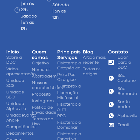
| 6h às
Sábado
22h
| 6h às
Sábado
12h
| 6h às
12h
Início
Quem
Principais
Blog
Contato
Sobre a
somos
Serviços
Artigo mais
Ligar
DDC
recente
para a
Objetivo
Fisioterapia
DDC
Ortopédica
Vídeo-
Todos os
Números
apresentação
artigos
Pré e Pós
São
Abordagem
Cirúrgico
Unidade
Caetano
Nossas
SCS
Quiropraxia
características
São
Unidade
Liberação
Bernardo
Propósito
SBC
Miofascial
Instagram
Santo
Unidade
Fisioterapia
André
Política de
Alphaville
ATM
Privacidade
UnidadeSanto
Alphaville
RPG
Termos de
André
Fisioterapia
Uso
Email
Competências
Domiciliar
Depoimentos
Fisioterapia
Esportiva
Galeria