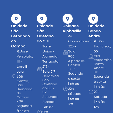
Unidade
Unidade
Unidade
Unidade
São
São
Alphaville
Sando
Bernando
Caetano
André
Av.
do
do Sul
Copacabana
R. São
Campo
Torre
325 -
Francisco,
R. José
Union -
Sala
55
Vila
Versolato,
Alameda
906
Valparaíso,
Alphaville,
111 -
Terracota,
Santo
Barueri
torre B,
215 -
André -
- SP
sala
Sala 817
SP
Segunda
Cerâmica,
608
Segunda
à sexta
São
Centro,
à sexta
| 6h às
Caetano
São
| 6h às
do Sul -
22h
Bernardo
22h
SP
do
Sábado
Segunda
Sábado
Campo
| 6h às
- SP
à sexta
| 6h às
12h
Segunda
| 6h às
12h
à sexta
22h