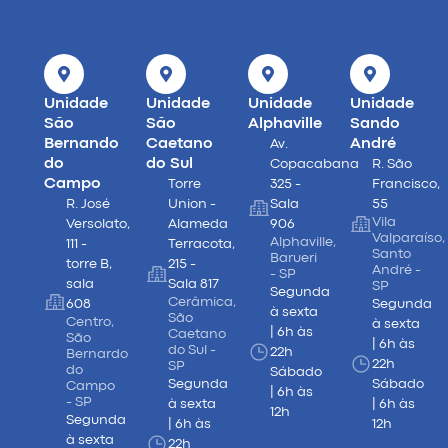
Unidade
Unidade
Unidade
Unidade
São
São
Alphaville
Sando
Bernando
Caetano
André
Av.
do
do Sul
Copacabana
R. São
Campo
Torre
325 -
Francisco,
R. José
Union -
Sala
55
Vila
Versolato,
Alameda
906
Valparaíso,
Alphaville,
111 -
Terracota,
Santo
Barueri
torre B,
215 -
André -
- SP
sala
Sala 817
SP
Segunda
Cerâmica,
608
Segunda
à sexta
São
Centro,
à sexta
| 6h às
Caetano
São
| 6h às
do Sul -
22h
Bernardo
22h
SP
do
Sábado
Segunda
Sábado
Campo
| 6h às
- SP
à sexta
| 6h às
12h
Segunda
| 6h às
12h
à sexta
22h