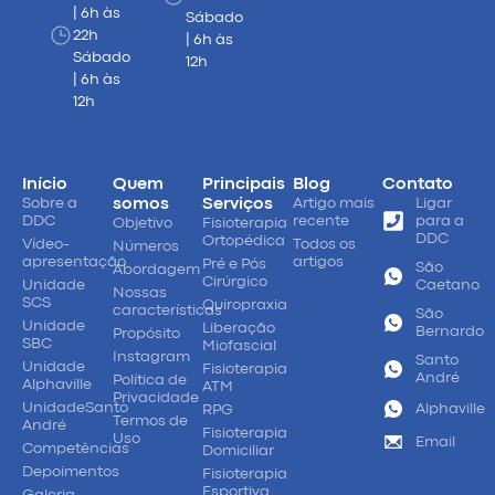
| 6h às
Sábado
22h
| 6h às
Sábado
12h
| 6h às
12h
Início
Quem
Principais
Blog
Contato
Sobre a
somos
Serviços
Artigo mais
Ligar
DDC
recente
para a
Objetivo
Fisioterapia
DDC
Ortopédica
Vídeo-
Todos os
Números
apresentação
artigos
Pré e Pós
São
Abordagem
Cirúrgico
Unidade
Caetano
Nossas
SCS
Quiropraxia
características
São
Unidade
Liberação
Bernardo
Propósito
SBC
Miofascial
Instagram
Santo
Unidade
Fisioterapia
André
Política de
Alphaville
ATM
Privacidade
UnidadeSanto
Alphaville
RPG
Termos de
André
Fisioterapia
Uso
Email
Competências
Domiciliar
Depoimentos
Fisioterapia
Esportiva
Galeria