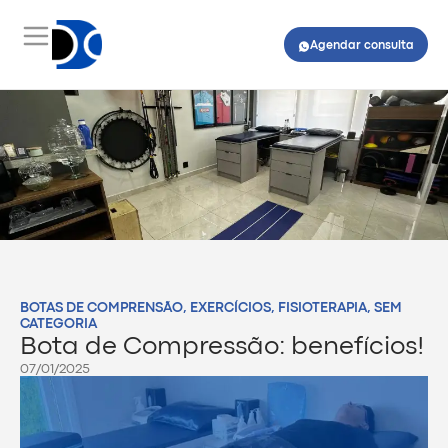
Agendar consulta
BOTAS DE COMPRENSÃO
,
EXERCÍCIOS
,
FISIOTERAPIA
,
SEM
CATEGORIA
Bota de Compressão: benefícios!
07/01/2025