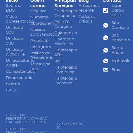
Início
Quem
Principais
Blog
Contato
Sobre a
somos
Serviços
Artigo mais
Ligar
DDC
recente
para a
Objetivo
Fisioterapia
DDC
Ortopédica
Vídeo-
Todos os
Números
apresentação
artigos
Pré e Pós
São
Abordagem
Cirúrgico
Unidade
Caetano
Nossas
SCS
Quiropraxia
características
São
Unidade
Liberação
Bernardo
Propósito
SBC
Miofascial
Instagram
Santo
Unidade
Fisioterapia
André
Política de
Alphaville
ATM
Privacidade
UnidadeSanto
Alphaville
RPG
Termos de
André
Fisioterapia
Uso
Email
Competências
Domiciliar
Depoimentos
Fisioterapia
Esportiva
Galeria
F.A.Q.
DDC CLINIC -
FISIOTERAPIA ATIVA SÃO
CAETANO DO SUL LTDA.
49.678.096/0001-
30.
DDC CLINIC -
FISIOTERAPIA ATIVA SÃO