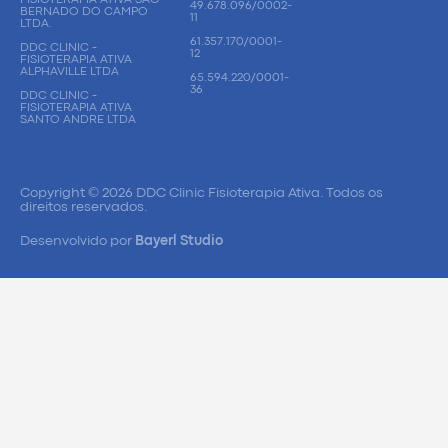
49.678.096/0002-
BERNADO DO CAMPO
11
LTDA.
61.357.170/0001-
DDC CLINIC -
12
FISIOTERAPIA ATIVA
ALPHAVILLE LTDA
65.594.220/0001-
36
DDC CLINIC -
FISIOTERAPIA ATIVA
SANTO ANDRE LTDA
Copyright © 2026 DDC Clinic Fisioterapia Ativa. Todos os
direitos reservados.
Desenvolvido por
Bayerl Studio