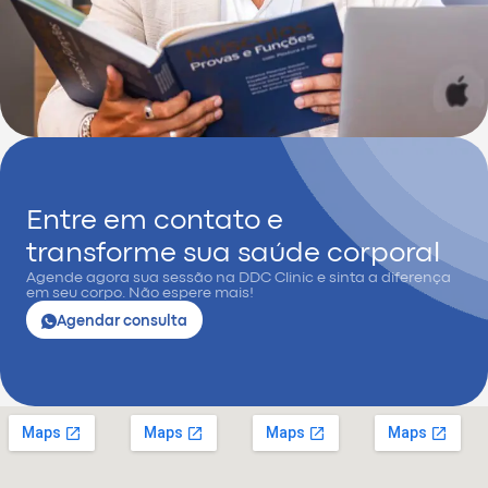
Entre em contato e
transforme sua saúde corporal
Agende agora sua sessão na DDC Clinic e sinta a diferença
em seu corpo. Não espere mais!
Agendar consulta