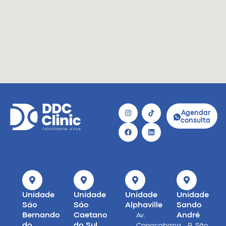
Agendar
consulta
Unidade
Unidade
Unidade
Unidade
São
São
Alphaville
Sando
Bernando
Caetano
André
Av.
do
do Sul
Copacabana
R. São