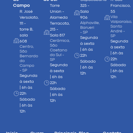
Campo
Torre
325 -
Francisco,
R. José
Union -
Sala
55
Vila
Versolato,
Alameda
906
Valparaíso,
Alphaville,
111 -
Terracota,
Santo
Barueri
torre B,
215 -
André -
- SP
sala
Sala 817
SP
Segunda
Cerâmica,
608
Segunda
à sexta
São
Centro,
à sexta
| 6h às
Caetano
São
| 6h às
do Sul -
22h
Bernardo
22h
SP
do
Sábado
Segunda
Sábado
Campo
| 6h às
- SP
à sexta
| 6h às
12h
Segunda
| 6h às
12h
à sexta
22h
| 6h às
Sábado
22h
| 6h às
Sábado
12h
| 6h às
12h