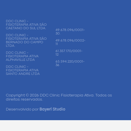
DDC CLINIC -
FISIOTERAPIA ATIVA SÃO
CAETANO DO SUL LTDA.
49.678.096/0001-
30.
DDC CLINIC -
FISIOTERAPIA ATIVA SÃO
49.678.096/0002-
BERNADO DO CAMPO
11
LTDA.
61.357.170/0001-
DDC CLINIC -
12
FISIOTERAPIA ATIVA
ALPHAVILLE LTDA
65.594.220/0001-
36
DDC CLINIC -
FISIOTERAPIA ATIVA
SANTO ANDRE LTDA
Copyright © 2026 DDC Clinic Fisioterapia Ativa. Todos os
direitos reservados.
Desenvolvido por
Bayerl Studio