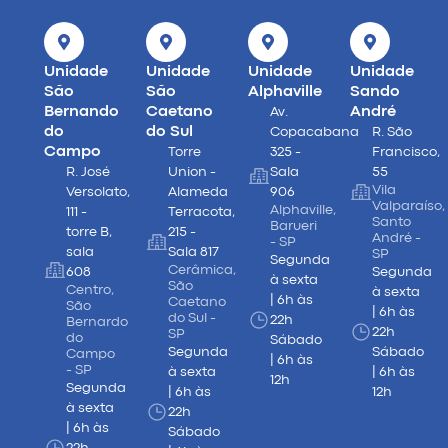
Unidade
Unidade
Unidade
Unidade
São
São
Alphaville
Sando
Bernando
Caetano
André
Av.
do
do Sul
Copacabana
R. São
Campo
Torre
325 -
Francisco,
R. José
Union -
Sala
55
Vila
Versolato,
Alameda
906
Valparaíso,
Alphaville,
111 -
Terracota,
Santo
Barueri
torre B,
215 -
André -
- SP
sala
Sala 817
SP
Segunda
Cerâmica,
608
Segunda
à sexta
São
Centro,
à sexta
| 6h às
Caetano
São
| 6h às
do Sul -
22h
Bernardo
22h
SP
do
Sábado
Segunda
Sábado
Campo
| 6h às
- SP
à sexta
| 6h às
12h
Segunda
| 6h às
12h
à sexta
22h
| 6h às
Sábado