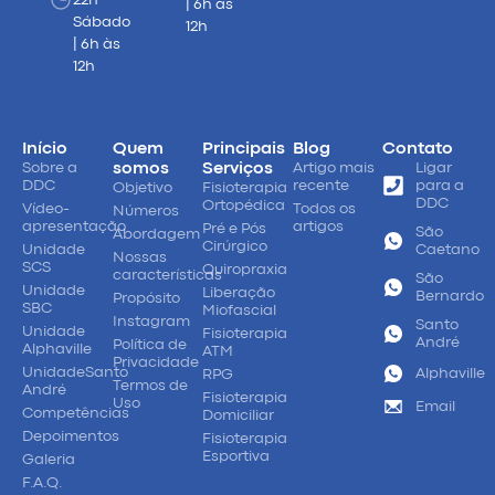
22h
| 6h às
Sábado
12h
| 6h às
12h
Início
Quem
Principais
Blog
Contato
Sobre a
somos
Serviços
Artigo mais
Ligar
DDC
recente
para a
Objetivo
Fisioterapia
DDC
Ortopédica
Vídeo-
Todos os
Números
apresentação
artigos
Pré e Pós
São
Abordagem
Cirúrgico
Unidade
Caetano
Nossas
SCS
Quiropraxia
características
São
Unidade
Liberação
Bernardo
Propósito
SBC
Miofascial
Instagram
Santo
Unidade
Fisioterapia
André
Política de
Alphaville
ATM
Privacidade
UnidadeSanto
Alphaville
RPG
Termos de
André
Fisioterapia
Uso
Email
Competências
Domiciliar
Depoimentos
Fisioterapia
Esportiva
Galeria
F.A.Q.