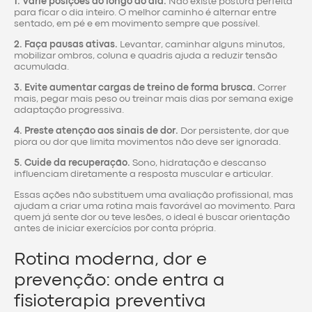
1. Varie posições ao longo do dia.
Não existe postura perfeita
para ficar o dia inteiro. O melhor caminho é alternar entre
sentado, em pé e em movimento sempre que possível.
2. Faça pausas ativas.
Levantar, caminhar alguns minutos,
mobilizar ombros, coluna e quadris ajuda a reduzir tensão
acumulada.
3. Evite aumentar cargas de treino de forma brusca.
Correr
mais, pegar mais peso ou treinar mais dias por semana exige
adaptação progressiva.
4. Preste atenção aos sinais de dor.
Dor persistente, dor que
piora ou dor que limita movimentos não deve ser ignorada.
5. Cuide da recuperação.
Sono, hidratação e descanso
influenciam diretamente a resposta muscular e articular.
Essas ações não substituem uma avaliação profissional, mas
ajudam a criar uma rotina mais favorável ao movimento. Para
quem já sente dor ou teve lesões, o ideal é buscar orientação
antes de iniciar exercícios por conta própria.
Rotina moderna, dor e
prevenção: onde entra a
fisioterapia preventiva