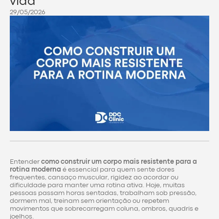
vida
29/05/2026
Entender
como construir um corpo mais resistente para a
rotina moderna
é essencial para quem sente dores
frequentes, cansaço muscular, rigidez ao acordar ou
dificuldade para manter uma rotina ativa. Hoje, muitas
pessoas passam horas sentadas, trabalham sob pressão,
dormem mal, treinam sem orientação ou repetem
movimentos que sobrecarregam coluna, ombros, quadris e
joelhos.