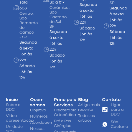
sala
Sala 817
SP
Segunda
Cerâmica,
608
Segunda
à sexta
São
Centro,
à sexta
| 6h às
Caetano
São
| 6h às
do Sul -
22h
Bernardo
22h
SP
do
Sábado
Segunda
Sábado
Campo
| 6h às
- SP
à sexta
| 6h às
12h
Segunda
| 6h às
12h
à sexta
22h
| 6h às
Sábado
22h
| 6h às
Sábado
12h
| 6h às
12h
Início
Quem
Principais
Blog
Contato
Sobre a
somos
Serviços
Artigo mais
Ligar
DDC
recente
para a
Objetivo
Fisioterapia
DDC
Ortopédica
Vídeo-
Todos os
Números
apresentação
artigos
Pré e Pós
São
Abordagem
Cirúrgico
Unidade
Caetano
Nossas
SCS
Quiropraxia