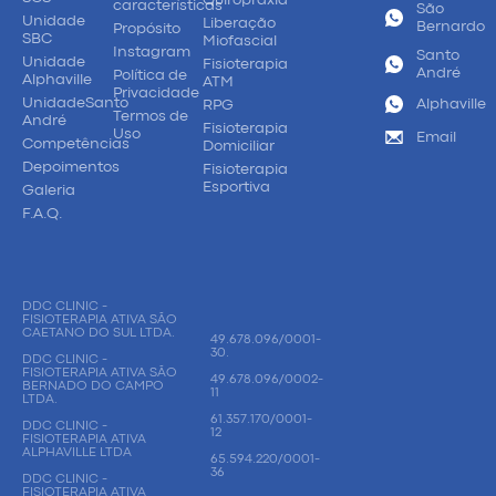
características
São
Unidade
Liberação
Bernardo
Propósito
SBC
Miofascial
Instagram
Santo
Unidade
Fisioterapia
André
Política de
Alphaville
ATM
Privacidade
UnidadeSanto
Alphaville
RPG
Termos de
André
Fisioterapia
Uso
Email
Competências
Domiciliar
Depoimentos
Fisioterapia
Esportiva
Galeria
F.A.Q.
DDC CLINIC -
FISIOTERAPIA ATIVA SÃO
CAETANO DO SUL LTDA.
49.678.096/0001-
30.
DDC CLINIC -
FISIOTERAPIA ATIVA SÃO
49.678.096/0002-
BERNADO DO CAMPO
11
LTDA.
61.357.170/0001-
DDC CLINIC -
12
FISIOTERAPIA ATIVA
ALPHAVILLE LTDA
65.594.220/0001-
36
DDC CLINIC -
FISIOTERAPIA ATIVA