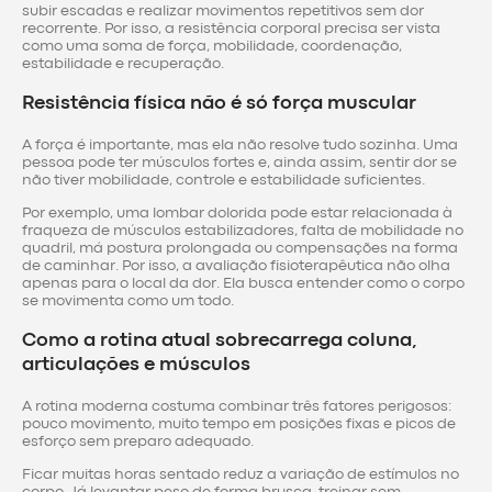
subir escadas e realizar movimentos repetitivos sem dor
recorrente. Por isso, a resistência corporal precisa ser vista
como uma soma de força, mobilidade, coordenação,
estabilidade e recuperação.
Resistência física não é só força muscular
A força é importante, mas ela não resolve tudo sozinha. Uma
pessoa pode ter músculos fortes e, ainda assim, sentir dor se
não tiver mobilidade, controle e estabilidade suficientes.
Por exemplo, uma lombar dolorida pode estar relacionada à
fraqueza de músculos estabilizadores, falta de mobilidade no
quadril, má postura prolongada ou compensações na forma
de caminhar. Por isso, a avaliação fisioterapêutica não olha
apenas para o local da dor. Ela busca entender como o corpo
se movimenta como um todo.
Como a rotina atual sobrecarrega coluna,
articulações e músculos
A rotina moderna costuma combinar três fatores perigosos:
pouco movimento, muito tempo em posições fixas e picos de
esforço sem preparo adequado.
Ficar muitas horas sentado reduz a variação de estímulos no
corpo. Já levantar peso de forma brusca, treinar sem