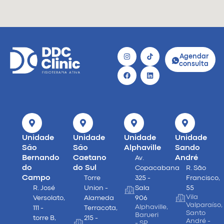
Agendar
consulta
Unidade
Unidade
Unidade
Unidade
São
São
Alphaville
Sando
Bernando
Caetano
André
Av.
do
do Sul
Copacabana
R. São
Campo
Torre
325 -
Francisco,
R. José
Union -
Sala
55
Vila
Versolato,
Alameda
906
Valparaíso,
Alphaville,
111 -
Terracota,
Santo
Barueri
torre B,
215 -
André -
- SP