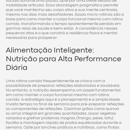
sociais durante uma pausa, opte por uma breve sessão de
mobilidade articular. Essa abordagem pragmática permite
que você mantenha seu corpo ativo e sua mente centrada,
mesmo nos dias mais desafiadores. Essas micro-rotinas são a
base para como manter o corpo funcional mesmo com rotina
corrida, transformando o tempo aparentemente perdido em
ganhos reais de saúde e bem-estar. A consistência nesses
pequenos atos é o que constrói a resiliência física e mental
necessária para prosperar.
Alimentação Inteligente:
Nutrição para Alta Performance
Diária
Uma rotina corrida frequentemente se choca com a
possibilidade de preparar refeições elaboradas e saudáveis.
No entanto, a nutrição desempenha um papel fundamental
em como manter o corpo funcional mesmo com rotina
corrida. A estratégia aqui é o planejamento e a simplicidade.
Invista tempo no final de semana para pré-preparar refeições
ou componentes de refeições. Cozinhar grãos como quinoa
ou arroz integral em grandes quantidades, assar vegetais
variados e grelhar proteínas magras (frango, peixe, tofu)
facilita a montagem rápida de pratos equilibrados durante a
semana. Opte por lanches práticos e nutritivos, como frutas