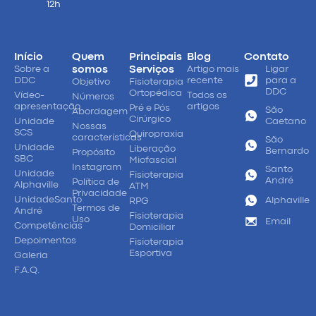
12h
Início
Quem
Principais
Blog
Contato
Sobre a
somos
Serviços
Artigo mais
Ligar
DDC
recente
para a
Objetivo
Fisioterapia
DDC
Ortopédica
Vídeo-
Todos os
Números
apresentação
artigos
Pré e Pós
São
Abordagem
Cirúrgico
Unidade
Caetano
Nossas
SCS
Quiropraxia
características
São
Unidade
Liberação
Bernardo
Propósito
SBC
Miofascial
Instagram
Santo
Unidade
Fisioterapia
André
Política de
Alphaville
ATM
Privacidade
UnidadeSanto
Alphaville
RPG
Termos de
André
Fisioterapia
Uso
Email
Competências
Domiciliar
Depoimentos
Fisioterapia
Esportiva
Galeria
F.A.Q.