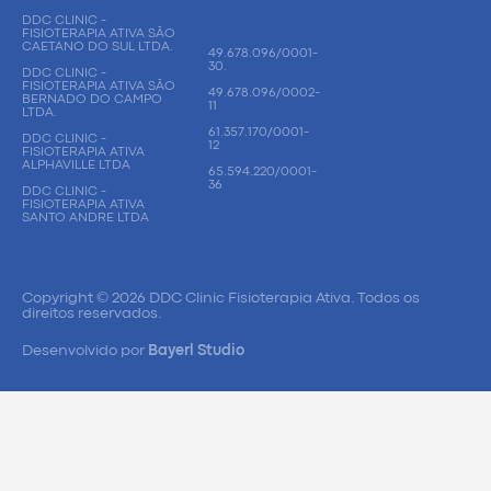
DDC CLINIC -
FISIOTERAPIA ATIVA SÃO
CAETANO DO SUL LTDA.
49.678.096/0001-
30.
DDC CLINIC -
FISIOTERAPIA ATIVA SÃO
49.678.096/0002-
BERNADO DO CAMPO
11
LTDA.
61.357.170/0001-
DDC CLINIC -
12
FISIOTERAPIA ATIVA
ALPHAVILLE LTDA
65.594.220/0001-
36
DDC CLINIC -
FISIOTERAPIA ATIVA
SANTO ANDRE LTDA
Copyright © 2026 DDC Clinic Fisioterapia Ativa. Todos os
direitos reservados.
Desenvolvido por
Bayerl Studio