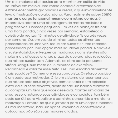
Um dos maiores obstáculos para manter um estilo de vida
saudável em meio a uma rotina corrida é a tentação de
estabelecer metas grandiosas e irreais, o que invariavelmente
leva à frustração e ao abandono. Para realmente saber
como
manter o corpo funcional mesmo com rotina corrida
, é
imperativo adotar uma abordagem de metas realistas e
progressivas. Comece pequeno. Em vez de planejar treinar
uma hora por dia, cinco vezes por semana, estabeleça o
objetivo de realizar 15 minutos de atividade física três vezes
por semana. Ou, em vez de eliminar todos os alimentos
processados de uma vez, foque em substituir uma refeição
processada por uma opção mais saudável por dia. A chave é
a sustentabilidade. Pequenas mudanças consistentes são
muito mais eficazes a longo prazo do que grandes revoluções
que não se sustentam. Ademais, celebre cada pequena
vitória. Atingiu sua meta de 15 minutos de exercício?
Reconheça e valorize esse feito. Fez uma escolha alimentar
mais saudável? Comemore essa conquista. O reforço positivo
é um poderoso motivador. Crie um sistema de recompensas
que não sabote seus objetivos, como assistir a um episódio
extra da sua série favorita, desfrutar de um banho relaxante
ou comprar um item que você desejava. Manter um diário de
progresso, anotando suas atividades e conquistas, também
pode ser útil para visualizar o caminho percorrido e manter a
motivação. Lembre-se que a jornada para um corpo funcional
é uma maratona, não um sprint. Paciência, consistência e
autocompaixão são suas maiores aliadas.