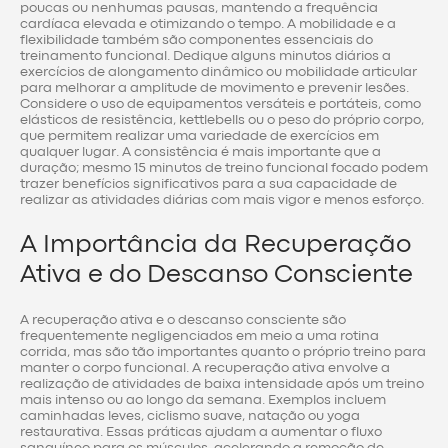
poucas ou nenhumas pausas, mantendo a frequência
cardíaca elevada e otimizando o tempo. A mobilidade e a
flexibilidade também são componentes essenciais do
treinamento funcional. Dedique alguns minutos diários a
exercícios de alongamento dinâmico ou mobilidade articular
para melhorar a amplitude de movimento e prevenir lesões.
Considere o uso de equipamentos versáteis e portáteis, como
elásticos de resistência, kettlebells ou o peso do próprio corpo,
que permitem realizar uma variedade de exercícios em
qualquer lugar. A consistência é mais importante que a
duração; mesmo 15 minutos de treino funcional focado podem
trazer benefícios significativos para a sua capacidade de
realizar as atividades diárias com mais vigor e menos esforço.
A Importância da Recuperação
Ativa e do Descanso Consciente
A recuperação ativa e o descanso consciente são
frequentemente negligenciados em meio a uma rotina
corrida, mas são tão importantes quanto o próprio treino para
manter o corpo funcional. A recuperação ativa envolve a
realização de atividades de baixa intensidade após um treino
mais intenso ou ao longo da semana. Exemplos incluem
caminhadas leves, ciclismo suave, natação ou yoga
restaurativa. Essas práticas ajudam a aumentar o fluxo
sanguíneo para os músculos, acelerando a remoção de