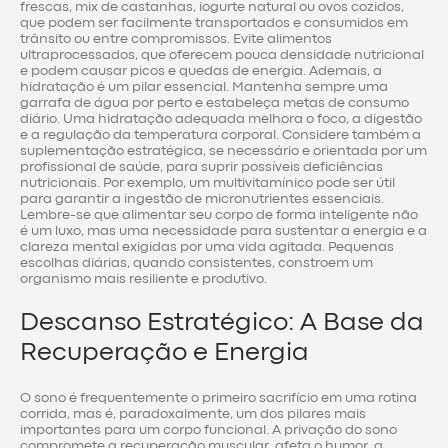
frescas, mix de castanhas, iogurte natural ou ovos cozidos,
que podem ser facilmente transportados e consumidos em
trânsito ou entre compromissos. Evite alimentos
ultraprocessados, que oferecem pouca densidade nutricional
e podem causar picos e quedas de energia. Ademais, a
hidratação é um pilar essencial. Mantenha sempre uma
garrafa de água por perto e estabeleça metas de consumo
diário. Uma hidratação adequada melhora o foco, a digestão
e a regulação da temperatura corporal. Considere também a
suplementação estratégica, se necessário e orientada por um
profissional de saúde, para suprir possíveis deficiências
nutricionais. Por exemplo, um multivitamínico pode ser útil
para garantir a ingestão de micronutrientes essenciais.
Lembre-se que alimentar seu corpo de forma inteligente não
é um luxo, mas uma necessidade para sustentar a energia e a
clareza mental exigidas por uma vida agitada. Pequenas
escolhas diárias, quando consistentes, constroem um
organismo mais resiliente e produtivo.
Descanso Estratégico: A Base da
Recuperação e Energia
O sono é frequentemente o primeiro sacrifício em uma rotina
corrida, mas é, paradoxalmente, um dos pilares mais
importantes para um corpo funcional. A privação do sono
compromete a recuperação muscular, afeta o humor, a