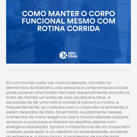
Em um mundo cada vez mais acelerado, conciliar as
demandas do trabalho, vida pessoal e compromissos sociais
pode parecer uma tarefa hercúlea, especialmente quando se
trata de manter um estilo de vida saudável e ativo. A
sensação de ter uma rotina corrida é comum a muitos, e
frequentemente, os cuidados com o corpo são os primeiros a
serem deixados de lado. No entanto, é justamente nesses
momentos de maior exigência que a funcionalidade corporal
se torna crucial para enfrentar os desafios diários com
energia e disposição. Ignorar a importância de um corpo bem
cuidado pode levar a um declínio na produtividade, aumento
do estresse e, a longo prazo, a problemas de saúde mais