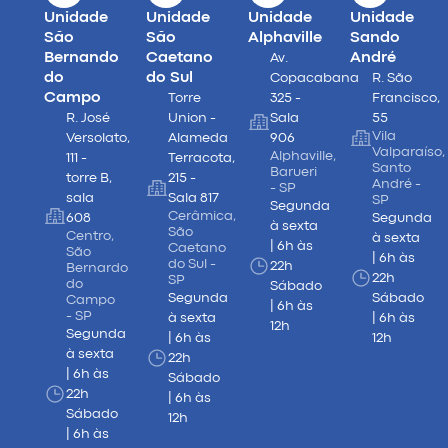
Unidade
Unidade
Unidade
Unidade
São
São
Alphaville
Sando
Bernando
Caetano
André
Av.
do
do Sul
Copacabana
R. São
Campo
Torre
325 -
Francisco,
R. José
Union -
Sala
55
Vila
Versolato,
Alameda
906
Valparaíso,
Alphaville,
111 -
Terracota,
Santo
Barueri
torre B,
215 -
André -
- SP
sala
Sala 817
SP
Segunda
Cerâmica,
608
Segunda
à sexta
São
Centro,
à sexta
| 6h às
Caetano
São
| 6h às
do Sul -
22h
Bernardo
22h
SP
do
Sábado
Segunda
Sábado
Campo
| 6h às
- SP
à sexta
| 6h às
12h
Segunda
| 6h às
12h
à sexta
22h
| 6h às
Sábado
22h
| 6h às
Sábado
12h
| 6h às