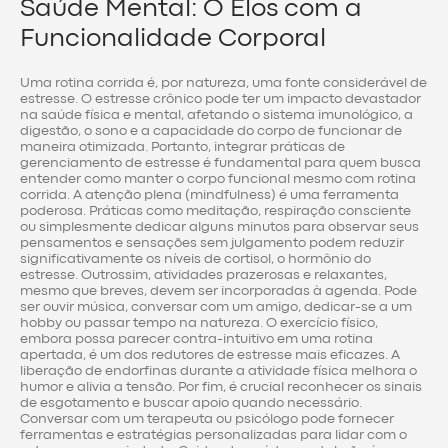
Saúde Mental: O Elos com a
Funcionalidade Corporal
Uma rotina corrida é, por natureza, uma fonte considerável de
estresse. O estresse crônico pode ter um impacto devastador
na saúde física e mental, afetando o sistema imunológico, a
digestão, o sono e a capacidade do corpo de funcionar de
maneira otimizada. Portanto, integrar práticas de
gerenciamento de estresse é fundamental para quem busca
entender como manter o corpo funcional mesmo com rotina
corrida. A atenção plena (mindfulness) é uma ferramenta
poderosa. Práticas como meditação, respiração consciente
ou simplesmente dedicar alguns minutos para observar seus
pensamentos e sensações sem julgamento podem reduzir
significativamente os níveis de cortisol, o hormônio do
estresse. Outrossim, atividades prazerosas e relaxantes,
mesmo que breves, devem ser incorporadas à agenda. Pode
ser ouvir música, conversar com um amigo, dedicar-se a um
hobby ou passar tempo na natureza. O exercício físico,
embora possa parecer contra-intuitivo em uma rotina
apertada, é um dos redutores de estresse mais eficazes. A
liberação de endorfinas durante a atividade física melhora o
humor e alivia a tensão. Por fim, é crucial reconhecer os sinais
de esgotamento e buscar apoio quando necessário.
Conversar com um terapeuta ou psicólogo pode fornecer
ferramentas e estratégias personalizadas para lidar com o