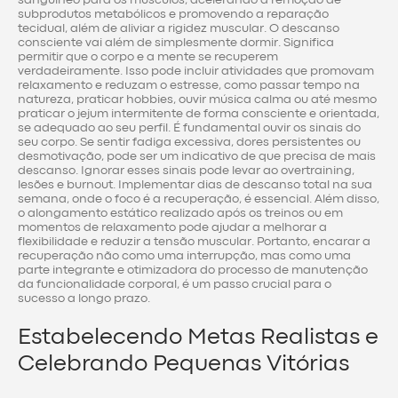
subprodutos metabólicos e promovendo a reparação
tecidual, além de aliviar a rigidez muscular. O descanso
consciente vai além de simplesmente dormir. Significa
permitir que o corpo e a mente se recuperem
verdadeiramente. Isso pode incluir atividades que promovam
relaxamento e reduzam o estresse, como passar tempo na
natureza, praticar hobbies, ouvir música calma ou até mesmo
praticar o jejum intermitente de forma consciente e orientada,
se adequado ao seu perfil. É fundamental ouvir os sinais do
seu corpo. Se sentir fadiga excessiva, dores persistentes ou
desmotivação, pode ser um indicativo de que precisa de mais
descanso. Ignorar esses sinais pode levar ao overtraining,
lesões e burnout. Implementar dias de descanso total na sua
semana, onde o foco é a recuperação, é essencial. Além disso,
o alongamento estático realizado após os treinos ou em
momentos de relaxamento pode ajudar a melhorar a
flexibilidade e reduzir a tensão muscular. Portanto, encarar a
recuperação não como uma interrupção, mas como uma
parte integrante e otimizadora do processo de manutenção
da funcionalidade corporal, é um passo crucial para o
sucesso a longo prazo.
Estabelecendo Metas Realistas e
Celebrando Pequenas Vitórias