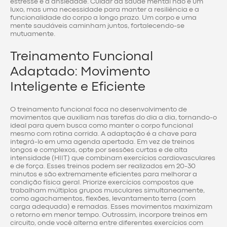
estresse e a ansiedade. Cuidar da saúde mental não é um
luxo, mas uma necessidade para manter a resiliência e a
funcionalidade do corpo a longo prazo. Um corpo e uma
mente saudáveis caminham juntos, fortalecendo-se
mutuamente.
Treinamento Funcional
Adaptado: Movimento
Inteligente e Eficiente
O treinamento funcional foca no desenvolvimento de
movimentos que auxiliam nas tarefas do dia a dia, tornando-o
ideal para quem busca como manter o corpo funcional
mesmo com rotina corrida. A adaptação é a chave para
integrá-lo em uma agenda apertada. Em vez de treinos
longos e complexos, opte por sessões curtas e de alta
intensidade (HIIT) que combinam exercícios cardiovasculares
e de força. Esses treinos podem ser realizados em 20-30
minutos e são extremamente eficientes para melhorar a
condição física geral. Priorize exercícios compostos que
trabalham múltiplos grupos musculares simultaneamente,
como agachamentos, flexões, levantamento terra (com
carga adequada) e remadas. Esses movimentos maximizam
o retorno em menor tempo. Outrossim, incorpore treinos em
circuito, onde você alterna entre diferentes exercícios com