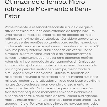
Otimizando o Tempo: Micro-
rotinas de Movimento e Bem-
Estar
Primeiramente, é essencial desconstruir a ideia de que a
atividade física requer blocos extensos de tempo livre. Em
uma rotina corrida, o segredo reside na adoção de micro-
rotinas de movimento estratégicas. Considere aproveitar os
intervalos entre reuniões ou tarefas para realizar exercícios
curtos e eficazes. Por exemplo, uma caminhada rápida de 10
minutos pelo quarteirão, subir escadas em vez de usar o
elevador, ou até mesmo uma série de agachamentos e
flexões no escritório podem fazer uma diferença notável.
Ademais, a incorporação de alongamentos dinâmicos ao
longo do dia ajuda a combater a rigidez muscular causada
por longos períodos sentados ou em pé, melhorando a
circulação e prevenindo dores. Outrossim, técnicas de
respiração profunda e meditação guiada, mesmo que por 5
minutos, podem ser praticadas em qualquer lugar e auxiliam
na gestão do estresse, promovendo clareza mental e
reduzindo a tensão. A chave é a frequência e a intenção;
transformar pequenos momentos em oportunidades de
cuidado corporal. Não se trata de revolucionar sua agenda,
mas de injetar movimento e atenção plena onde antes havia
apenas inércia. Por exemplo, ao invés de navegar nas redes