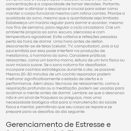
concentração e a capacidade de tomar decisões. Portanto,
aprender a otimizar o descanso é crucial para saber como
manter o corpo funcional mesmo com rotina corrida. Priorize a
qualidade do sono, mesmo que a quantidade seja limitada.
Estabeleça um horário regular para dormir e acordar, mesmo
nos fins de semana, para regular o ciclo circadiano. Crie um
ambiente propício ao sono: escuro, silencioso e com
temperatura agradável. Evite cafeína e refeições pesadas
perto da hora de dormir. Uma hora antes de deitar,
desconecte-se de telas (celular, TV, computador), pois a luz
azul emitida por elas pode interferir na produção de
melatonina, o hormônio do sono. Considere práticas
relaxantes, como um banho morno, leitura de um livro físico ou
ouvir música suave. Se o sono noturno for desafiador,
incorpore cochilos estratégicos durante o dia, se possível.
Mesmo 20-30 minutos de um cochilo reparador podem
melhorar significativamente o estado de alerta e a
performance. Além disso, técnicas de relaxamento, como a
respiração profunda ou a meditação, podem ser usadas para
acalmar a mente antes de dormir. Lembre-se que o descanso
não é um sinal de fraqueza ou preguiça, mas uma
necessidade biológica vital para a manutenção da saúde
física e mental, permitindo que seu corpo se repare e se
prepare para os desafios do dia seguinte.
Gerenciamento de Estresse e