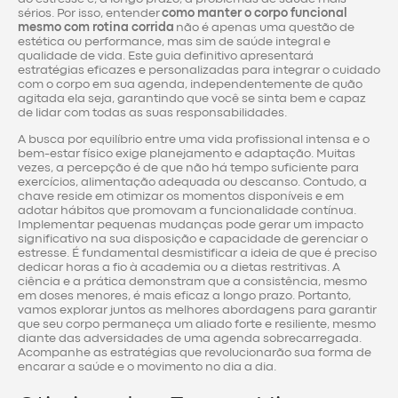
sérios. Por isso, entender
como manter o corpo funcional
mesmo com rotina corrida
não é apenas uma questão de
estética ou performance, mas sim de saúde integral e
qualidade de vida. Este guia definitivo apresentará
estratégias eficazes e personalizadas para integrar o cuidado
com o corpo em sua agenda, independentemente de quão
agitada ela seja, garantindo que você se sinta bem e capaz
de lidar com todas as suas responsabilidades.
A busca por equilíbrio entre uma vida profissional intensa e o
bem-estar físico exige planejamento e adaptação. Muitas
vezes, a percepção é de que não há tempo suficiente para
exercícios, alimentação adequada ou descanso. Contudo, a
chave reside em otimizar os momentos disponíveis e em
adotar hábitos que promovam a funcionalidade contínua.
Implementar pequenas mudanças pode gerar um impacto
significativo na sua disposição e capacidade de gerenciar o
estresse. É fundamental desmistificar a ideia de que é preciso
dedicar horas a fio à academia ou a dietas restritivas. A
ciência e a prática demonstram que a consistência, mesmo
em doses menores, é mais eficaz a longo prazo. Portanto,
vamos explorar juntos as melhores abordagens para garantir
que seu corpo permaneça um aliado forte e resiliente, mesmo
diante das adversidades de uma agenda sobrecarregada.
Acompanhe as estratégias que revolucionarão sua forma de
encarar a saúde e o movimento no dia a dia.