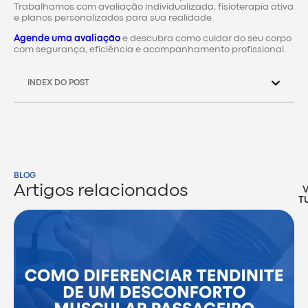
Trabalhamos com avaliação individualizada, fisioterapia ativa
e planos personalizados para sua realidade.
Agende uma avaliação
e descubra como cuidar do seu corpo
com segurança, eficiência e acompanhamento profissional.
INDEX DO POST
BLOG
Artigos relacionados
T