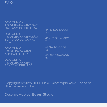
F.A.Q.
DDC CLINIC -
FISIOTERAPIA ATIVA SÃO
CAETANO DO SUL LTDA.
49.678.096/0001-
30.
DDC CLINIC -
FISIOTERAPIA ATIVA SÃO
49.678.096/0002-
BERNADO DO CAMPO
11
LTDA.
61.357.170/0001-
DDC CLINIC -
12
FISIOTERAPIA ATIVA
ALPHAVILLE LTDA
65.594.220/0001-
36
DDC CLINIC -
FISIOTERAPIA ATIVA
SANTO ANDRE LTDA
Copyright © 2026 DDC Clinic Fisioterapia Ativa. Todos os
direitos reservados.
Desenvolvido por
Bayerl Studio