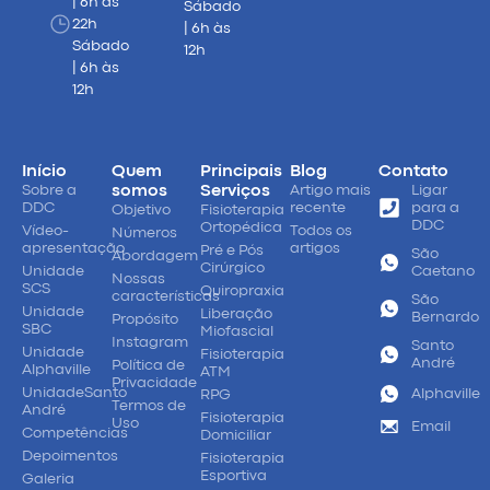
| 6h às
Sábado
22h
| 6h às
Sábado
12h
| 6h às
12h
Início
Quem
Principais
Blog
Contato
Sobre a
somos
Serviços
Artigo mais
Ligar
DDC
recente
para a
Objetivo
Fisioterapia
DDC
Ortopédica
Vídeo-
Todos os
Números
apresentação
artigos
Pré e Pós
São
Abordagem
Cirúrgico
Unidade
Caetano
Nossas
SCS
Quiropraxia
características
São
Unidade
Liberação
Bernardo
Propósito
SBC
Miofascial
Instagram
Santo
Unidade
Fisioterapia
André
Política de
Alphaville
ATM
Privacidade
UnidadeSanto
Alphaville
RPG
Termos de
André
Fisioterapia
Uso
Email
Competências
Domiciliar
Depoimentos
Fisioterapia
Esportiva
Galeria