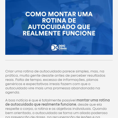
Criar uma rotina de autocuidado parece simples, mas, na
prática, muita gente desiste antes de perceber resultados
reais. Falta de tempo, excesso de informações, planos
genéricos e expectativas irreais fazem com que o
autocuidado vire mais uma promessa abandonada na
agenda.
A boa notícia é que é totalmente possível
montar uma rotina
de autocuidado que realmente funcione
, desde que ela
respeite o corpo, a rotina e os objetivos individuais. Quando
bem orientado, o autocuidado se torna um aliado poderoso
na prevenção de dores, na recuperação de lesões e na