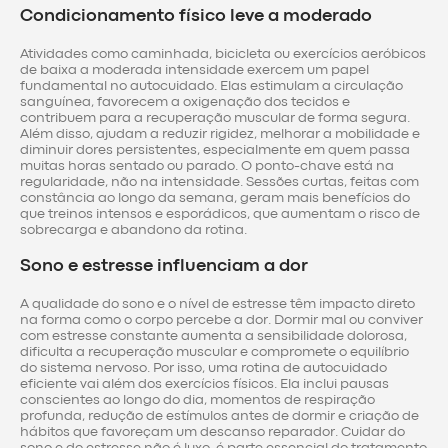
Condicionamento físico leve a moderado
Atividades como caminhada, bicicleta ou exercícios aeróbicos
de baixa a moderada intensidade exercem um papel
fundamental no autocuidado. Elas estimulam a circulação
sanguínea, favorecem a oxigenação dos tecidos e
contribuem para a recuperação muscular de forma segura.
Além disso, ajudam a reduzir rigidez, melhorar a mobilidade e
diminuir dores persistentes, especialmente em quem passa
muitas horas sentado ou parado. O ponto-chave está na
regularidade, não na intensidade. Sessões curtas, feitas com
constância ao longo da semana, geram mais benefícios do
que treinos intensos e esporádicos, que aumentam o risco de
sobrecarga e abandono da rotina.
Sono e estresse influenciam a dor
A qualidade do sono e o nível de estresse têm impacto direto
na forma como o corpo percebe a dor. Dormir mal ou conviver
com estresse constante aumenta a sensibilidade dolorosa,
dificulta a recuperação muscular e compromete o equilíbrio
do sistema nervoso. Por isso, uma rotina de autocuidado
eficiente vai além dos exercícios físicos. Ela inclui pausas
conscientes ao longo do dia, momentos de respiração
profunda, redução de estímulos antes de dormir e criação de
hábitos que favoreçam um descanso reparador. Cuidar do