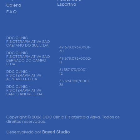
Esportiva
Galeria
F.A.Q.
DDC CLINIC -
FISIOTERAPIA ATIVA SÃO
CAETANO DO SUL LTDA.
49.678.096/0001-
30.
DDC CLINIC -
FISIOTERAPIA ATIVA SÃO
49.678.096/0002-
BERNADO DO CAMPO
11
LTDA.
61.357.170/0001-
DDC CLINIC -
12
FISIOTERAPIA ATIVA
ALPHAVILLE LTDA
65.594.220/0001-
36
DDC CLINIC -
FISIOTERAPIA ATIVA
SANTO ANDRE LTDA
Copyright © 2026 DDC Clinic Fisioterapia Ativa. Todos os
direitos reservados.
Desenvolvido por
Bayerl Studio