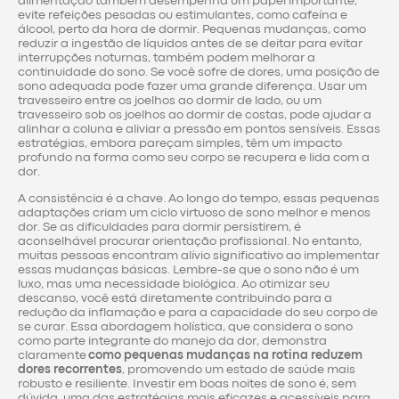
alimentação também desempenha um papel importante;
evite refeições pesadas ou estimulantes, como cafeína e
álcool, perto da hora de dormir. Pequenas mudanças, como
reduzir a ingestão de líquidos antes de se deitar para evitar
interrupções noturnas, também podem melhorar a
continuidade do sono. Se você sofre de dores, uma posição de
sono adequada pode fazer uma grande diferença. Usar um
travesseiro entre os joelhos ao dormir de lado, ou um
travesseiro sob os joelhos ao dormir de costas, pode ajudar a
alinhar a coluna e aliviar a pressão em pontos sensíveis. Essas
estratégias, embora pareçam simples, têm um impacto
profundo na forma como seu corpo se recupera e lida com a
dor.
A consistência é a chave. Ao longo do tempo, essas pequenas
adaptações criam um ciclo virtuoso de sono melhor e menos
dor. Se as dificuldades para dormir persistirem, é
aconselhável procurar orientação profissional. No entanto,
muitas pessoas encontram alívio significativo ao implementar
essas mudanças básicas. Lembre-se que o sono não é um
luxo, mas uma necessidade biológica. Ao otimizar seu
descanso, você está diretamente contribuindo para a
redução da inflamação e para a capacidade do seu corpo de
se curar. Essa abordagem holística, que considera o sono
como parte integrante do manejo da dor, demonstra
claramente
como pequenas mudanças na rotina reduzem
dores recorrentes
, promovendo um estado de saúde mais
robusto e resiliente. Investir em boas noites de sono é, sem
dúvida, uma das estratégias mais eficazes e acessíveis para