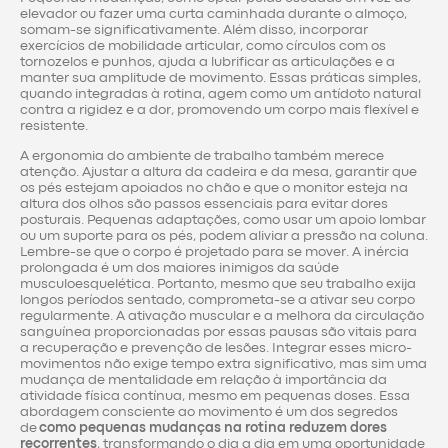
elevador ou fazer uma curta caminhada durante o almoço,
somam-se significativamente. Além disso, incorporar
exercícios de mobilidade articular, como círculos com os
tornozelos e punhos, ajuda a lubrificar as articulações e a
manter sua amplitude de movimento. Essas práticas simples,
quando integradas à rotina, agem como um antídoto natural
contra a rigidez e a dor, promovendo um corpo mais flexível e
resistente.
A ergonomia do ambiente de trabalho também merece
atenção. Ajustar a altura da cadeira e da mesa, garantir que
os pés estejam apoiados no chão e que o monitor esteja na
altura dos olhos são passos essenciais para evitar dores
posturais. Pequenas adaptações, como usar um apoio lombar
ou um suporte para os pés, podem aliviar a pressão na coluna.
Lembre-se que o corpo é projetado para se mover. A inércia
prolongada é um dos maiores inimigos da saúde
musculoesquelética. Portanto, mesmo que seu trabalho exija
longos períodos sentado, comprometa-se a ativar seu corpo
regularmente. A ativação muscular e a melhora da circulação
sanguínea proporcionadas por essas pausas são vitais para
a recuperação e prevenção de lesões. Integrar esses micro-
movimentos não exige tempo extra significativo, mas sim uma
mudança de mentalidade em relação à importância da
atividade física contínua, mesmo em pequenas doses. Essa
abordagem consciente ao movimento é um dos segredos
de
como pequenas mudanças na rotina reduzem dores
recorrentes
, transformando o dia a dia em uma oportunidade