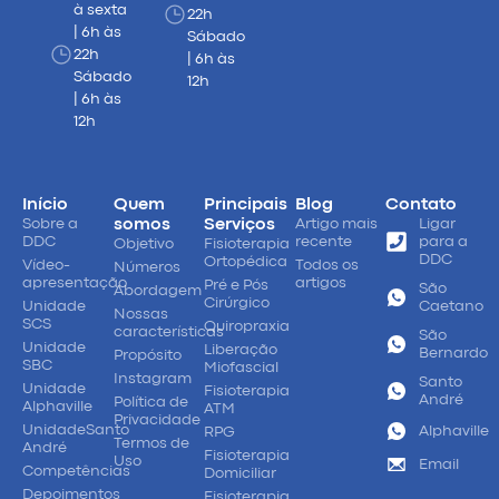
à sexta
22h
| 6h às
Sábado
22h
| 6h às
Sábado
12h
| 6h às
12h
Início
Quem
Principais
Blog
Contato
Sobre a
somos
Serviços
Artigo mais
Ligar
DDC
recente
para a
Objetivo
Fisioterapia
DDC
Ortopédica
Vídeo-
Todos os
Números
apresentação
artigos
Pré e Pós
São
Abordagem
Cirúrgico
Unidade
Caetano
Nossas
SCS
Quiropraxia
características
São
Unidade
Liberação
Bernardo
Propósito
SBC
Miofascial
Instagram
Santo
Unidade
Fisioterapia
André
Política de
Alphaville
ATM
Privacidade
UnidadeSanto
Alphaville
RPG
Termos de
André
Fisioterapia
Uso
Email
Competências
Domiciliar
Depoimentos
Fisioterapia