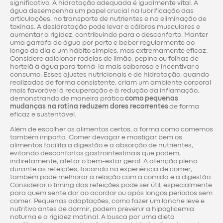
significativo. A hidratação adequada é igualmente vital. A
água desempenha um papel crucial na lubrificação das
articulações, no transporte de nutrientes e na eliminação de
toxinas. A desidratação pode levar a cãibras musculares e
aumentar a rigidez, contribuindo para o desconforto. Manter
uma garrafa de água por perto e beber regularmente ao
longo do dia é um hábito simples, mas extremamente eficaz.
Considere adicionar rodelas de limão, pepino ou folhas de
hortelã à água para torná-la mais saborosa e incentivar o
consumo. Esses ajustes nutricionais e de hidratação, quando
realizados de forma consistente, criam um ambiente corporal
mais favorável à recuperação e à redução da inflamação,
demonstrando de maneira prática
como pequenas
mudanças na rotina reduzem dores recorrentes
de forma
eficaz e sustentável.
Além de escolher os alimentos certos, a forma como comemos
também importa. Comer devagar e mastigar bem os
alimentos facilita a digestão e a absorção de nutrientes,
evitando desconfortos gastrointestinais que podem,
indiretamente, afetar o bem-estar geral. A atenção plena
durante as refeições, focando na experiência de comer,
também pode melhorar a relação com a comida e a digestão.
Considerar o timing das refeições pode ser útil, especialmente
para quem sente dor ao acordar ou após longos períodos sem
comer. Pequenas adaptações, como fazer um lanche leve e
nutritivo antes de dormir, podem prevenir a hipoglicemia
noturna e a rigidez matinal. A busca por uma dieta