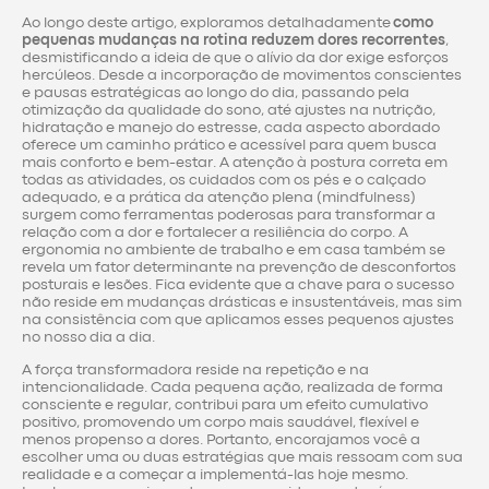
Ao longo deste artigo, exploramos detalhadamente
como
pequenas mudanças na rotina reduzem dores recorrentes
,
desmistificando a ideia de que o alívio da dor exige esforços
hercúleos. Desde a incorporação de movimentos conscientes
e pausas estratégicas ao longo do dia, passando pela
otimização da qualidade do sono, até ajustes na nutrição,
hidratação e manejo do estresse, cada aspecto abordado
oferece um caminho prático e acessível para quem busca
mais conforto e bem-estar. A atenção à postura correta em
todas as atividades, os cuidados com os pés e o calçado
adequado, e a prática da atenção plena (mindfulness)
surgem como ferramentas poderosas para transformar a
relação com a dor e fortalecer a resiliência do corpo. A
ergonomia no ambiente de trabalho e em casa também se
revela um fator determinante na prevenção de desconfortos
posturais e lesões. Fica evidente que a chave para o sucesso
não reside em mudanças drásticas e insustentáveis, mas sim
na consistência com que aplicamos esses pequenos ajustes
no nosso dia a dia.
A força transformadora reside na repetição e na
intencionalidade. Cada pequena ação, realizada de forma
consciente e regular, contribui para um efeito cumulativo
positivo, promovendo um corpo mais saudável, flexível e
menos propenso a dores. Portanto, encorajamos você a
escolher uma ou duas estratégias que mais ressoam com sua
realidade e a começar a implementá-las hoje mesmo.