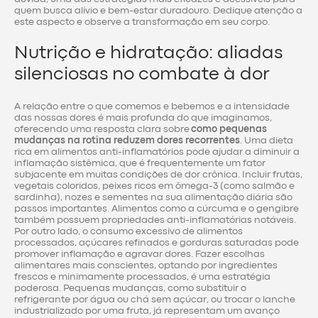
quem busca alívio e bem-estar duradouro. Dedique atenção a
este aspecto e observe a transformação em seu corpo.
Nutrição e hidratação: aliadas
silenciosas no combate à dor
A relação entre o que comemos e bebemos e a intensidade
das nossas dores é mais profunda do que imaginamos,
oferecendo uma resposta clara sobre
como pequenas
mudanças na rotina reduzem dores recorrentes
. Uma dieta
rica em alimentos anti-inflamatórios pode ajudar a diminuir a
inflamação sistêmica, que é frequentemente um fator
subjacente em muitas condições de dor crônica. Incluir frutas,
vegetais coloridos, peixes ricos em ômega-3 (como salmão e
sardinha), nozes e sementes na sua alimentação diária são
passos importantes. Alimentos como a cúrcuma e o gengibre
também possuem propriedades anti-inflamatórias notáveis.
Por outro lado, o consumo excessivo de alimentos
processados, açúcares refinados e gorduras saturadas pode
promover inflamação e agravar dores. Fazer escolhas
alimentares mais conscientes, optando por ingredientes
frescos e minimamente processados, é uma estratégia
poderosa. Pequenas mudanças, como substituir o
refrigerante por água ou chá sem açúcar, ou trocar o lanche
industrializado por uma fruta, já representam um avanço