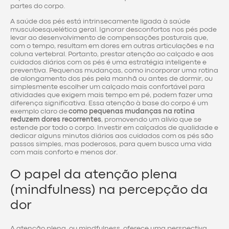
partes do corpo.
A saúde dos pés está intrinsecamente ligada à saúde
musculoesquelética geral. Ignorar desconfortos nos pés pode
levar ao desenvolvimento de compensações posturais que,
com o tempo, resultam em dores em outras articulações e na
coluna vertebral. Portanto, prestar atenção ao calçado e aos
cuidados diários com os pés é uma estratégia inteligente e
preventiva. Pequenas mudanças, como incorporar uma rotina
de alongamento dos pés pela manhã ou antes de dormir, ou
simplesmente escolher um calçado mais confortável para
atividades que exigem mais tempo em pé, podem fazer uma
diferença significativa. Essa atenção à base do corpo é um
exemplo claro de
como pequenas mudanças na rotina
reduzem dores recorrentes
, promovendo um alívio que se
estende por todo o corpo. Investir em calçados de qualidade e
dedicar alguns minutos diários aos cuidados com os pés são
passos simples, mas poderosos, para quem busca uma vida
com mais conforto e menos dor.
O papel da atenção plena
(mindfulness) na percepção da
dor
A atenção plena, ou mindfulness, oferece uma perspectiva