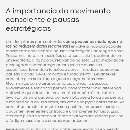
A importância do movimento
consciente e pausas
estratégicas
Um dos pilares para entender
como pequenas mudanças na
rotina reduzem dores recorrentes
envolve a incorporação de
movimento consciente e pausas estratégicas ao longo do dia.
Passamos horas em posições estáticas, seja trabalhando em
um escritório, dirigindo ou relaxando no sofá. Essa imobilidade
prolongada sobrecarrega articulações e músculos
específicos, levando a tensões e dores. Introduzir pequenas
pausas a cada 30-60 minutos é fundamental. Levante-se,
caminhe pela sala, faça alguns alongamentos leves.
Movimentos como girar os ombros, alongar o pescoço
suavemente e esticar as pernas podem fazer uma diferença
notável. A qualidade do movimento também é crucial. Ao
levantar de uma cadeira, por exemplo, use a força das pernas
e mantenha a coluna ereta, em vez de se jogar para frente. Ao
caminhar, preste atenção à sua postura: ombros relaxados,
abdômen levemente contraído e um movimento fluido. Essa
atenção plena ao corpo durante as atividades diárias previne
a fadiga muscular e a sobrecarga articular.
Pequenas mudanças, como optar pelas escadas em vez do