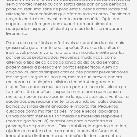
sem amortecimento ou com saltos altos por longos períodos,
pode causar uma série de problemas, desde dores locais até
alterações biomecânicas que afetam todo o corpo. Escolher o
calçado certo é um investimento na sua saúde. Opte por
sapatos que ofereçam bom suporte, amortecimento
adequado e espaço suficiente para os dedos se moverem
livremente.
Para o dia a dia, tênis confortáveis ou sapatos de sola mais
grossa são geralmente boas opções. Se o uso de saltos é
inevitável, procure variar a altura e o modelo, e evite usá-los
por períodos prolongados. Pequenas mudanças, como
alternar o tipo de calçado ao longo do dia ou da semana,
podem aliviar a pressão em pontos específicos. Além do
calçado, cuidados simples com os pés podem prevenir dores.
Massagens regulares nos pés, mesmo que breves, podem
melhorar a circulação e aliviar a tensão. Alongamentos
específicos para os músculos da panturrilha e da sola do pé
também são benéficos, especialmente para quem passa
muito tempo em pé ou caminha longas distâncias. Verificar a
saúde dos pés regularmente, procurando por calosidades,
bolhas ou sinais de inflamação, é importante. Pequenos
cuidados como manter os pés limpos e secos, aparar as
unhas corretamente e usar meias de materiais respiráveis
(como algodão ou lã) contribuem para o conforto e a
prevenção de problemas. Esses hábitos, integrados à rotina,
ajudam a manter a base do corpo saudável e funcional,
impactando diretamente na redução de dores em outras