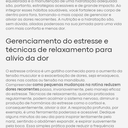
equilibrada e a manutenção de uma hidratação adequada
são, portanto, estratégias acessíveis e de grande impacto. Ao
integrar esses hábitos saudáveis, você fortalece seu corpo de
dentro para fora, tornando-o mais capaz de gerenciar e
aliviar as dores recorrentes. A nutrição e a hidratação são,
sem dúvida, aliadas poderosas na sua jornada para uma vida
com mais conforto e menos dor.
Gerenciamento do estresse e
técnicas de relaxamento para
alívio da dor
O estresse crônico é um gatilho conhecido para o aumento da
tensão muscular e a exacerbação de dores, seja enxaqueca,
dores nas costas ou tensão na mandíbula.
Compreender
como pequenas mudanças na rotina reduzem
dores recorrentes
passa, invariavelmente, pelo manejo eficaz
do estresse. Técnicas de relaxamento, quando praticadas
regularmente, podem acalmar o sistema nervoso, diminuir a
produção de hormônios do estresse como o cortisol e,
consequentemente, aliviar a dor. A respiração profunda, por
exemplo, é uma ferramenta poderosa e acessível. Dedique
alguns minutos do seu dia para inspirar lentamente pelo
nariz, sentindo o abdômen expandir, e expirar suavemente
pela boca. Essa simples prática pode reduzir a frequência