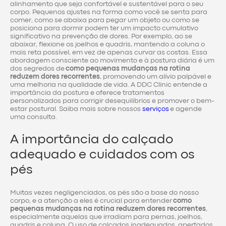
alinhamento que seja confortável e sustentável para o seu
corpo. Pequenos ajustes na forma como você se senta para
comer, como se abaixa para pegar um objeto ou como se
posiciona para dormir podem ter um impacto cumulativo
significativo na prevenção de dores. Por exemplo, ao se
abaixar, flexione os joelhos e quadris, mantendo a coluna o
mais reta possível, em vez de apenas curvar as costas. Essa
abordagem consciente ao movimento e à postura diária é um
dos segredos de
como pequenas mudanças na rotina
reduzem dores recorrentes
, promovendo um alívio palpável e
uma melhoria na qualidade de vida. A DDC Clinic entende a
importância da postura e oferece tratamentos
personalizados para corrigir desequilíbrios e promover o bem-
estar postural. Saiba mais sobre nossos
serviços
e agende
uma consulta.
A importância do calçado
adequado e cuidados com os
pés
Muitas vezes negligenciados, os pés são a base do nosso
corpo, e a atenção a eles é crucial para entender
como
pequenas mudanças na rotina reduzem dores recorrentes
,
especialmente aquelas que irradiam para pernas, joelhos,
quadris e coluna. O uso de calçados inadequados, apertados,