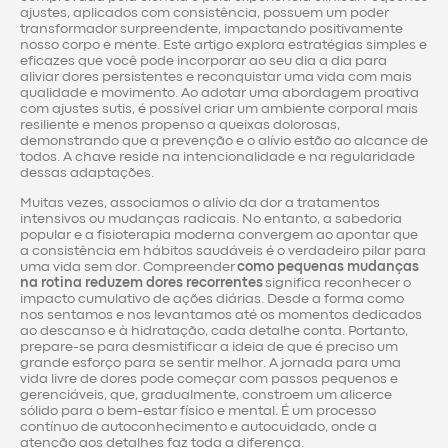
ajustes, aplicados com consistência, possuem um poder
transformador surpreendente, impactando positivamente
nosso corpo e mente. Este artigo explora estratégias simples e
eficazes que você pode incorporar ao seu dia a dia para
aliviar dores persistentes e reconquistar uma vida com mais
qualidade e movimento. Ao adotar uma abordagem proativa
com ajustes sutis, é possível criar um ambiente corporal mais
resiliente e menos propenso a queixas dolorosas,
demonstrando que a prevenção e o alívio estão ao alcance de
todos. A chave reside na intencionalidade e na regularidade
dessas adaptações.
Muitas vezes, associamos o alívio da dor a tratamentos
intensivos ou mudanças radicais. No entanto, a sabedoria
popular e a fisioterapia moderna convergem ao apontar que
a consistência em hábitos saudáveis é o verdadeiro pilar para
uma vida sem dor. Compreender
como pequenas mudanças
na rotina reduzem dores recorrentes
significa reconhecer o
impacto cumulativo de ações diárias. Desde a forma como
nos sentamos e nos levantamos até os momentos dedicados
ao descanso e à hidratação, cada detalhe conta. Portanto,
prepare-se para desmistificar a ideia de que é preciso um
grande esforço para se sentir melhor. A jornada para uma
vida livre de dores pode começar com passos pequenos e
gerenciáveis, que, gradualmente, constroem um alicerce
sólido para o bem-estar físico e mental. É um processo
contínuo de autoconhecimento e autocuidado, onde a
atenção aos detalhes faz toda a diferença.