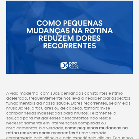
A vida moderna, com suas demandas constantes e ritmo
acelerado, frequentemente nos leva a negligenciar aspectos
fundamentais da nossa saúde. Dores recorrentes, sejam elas
musculares, articulares ou de cabeça, tornaram-se
companheiras indesejadas para muitos. Felizmente, a
solução para mitigar esses desconfortos não reside
necessariamente em intervenções complexas ou
medicamentos. Na verdade,
como pequenas mudanças na
rotina reduzem dores recorrentes
é uma verdade
comprovada pela ciência e pela experiência clínica. Pequenos