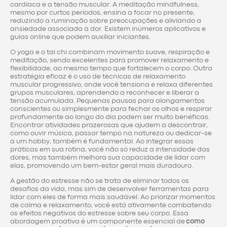
cardíaca e a tensão muscular. A meditação mindfulness,
mesmo por curtos períodos, ensina a focar no presente,
reduzindo a ruminação sobre preocupações e aliviando a
ansiedade associada à dor. Existem inúmeros aplicativos e
guias online que podem auxiliar iniciantes.
O yoga e o tai chi combinam movimento suave, respiração e
meditação, sendo excelentes para promover relaxamento e
flexibilidade, ao mesmo tempo que fortalecem o corpo. Outra
estratégia eficaz é o uso de técnicas de relaxamento
muscular progressivo, onde você tensiona e relaxa diferentes
grupos musculares, aprendendo a reconhecer e liberar a
tensão acumulada. Pequenas pausas para alongamentos
conscientes ou simplesmente para fechar os olhos e respirar
profundamente ao longo do dia podem ser muito benéficas.
Encontrar atividades prazerosas que ajudem a descontrair,
como ouvir música, passar tempo na natureza ou dedicar-se
a um hobby, também é fundamental. Ao integrar essas
práticas em sua rotina, você não só reduz a intensidade das
dores, mas também melhora sua capacidade de lidar com
elas, promovendo um bem-estar geral mais duradouro.
A gestão do estresse não se trata de eliminar todos os
desafios da vida, mas sim de desenvolver ferramentas para
lidar com eles de forma mais saudável. Ao priorizar momentos
de calma e relaxamento, você está ativamente combatendo
os efeitos negativos do estresse sobre seu corpo. Essa
abordagem proativa é um componente essencial de
como