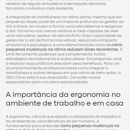
cérebro de regular emoções e a percepção sensorial,
tornando o indivíduo mais resiliente.
A integração do mindfulness na rotina diária, mesmo que em
pequenas doses, pode ter um impacto profundo na gestão da
dor crônica. Ao mudar a forma como percebemos e reagimos
à dor, tornamo-nos menos reativos e mais capazes de viver
uma vida plena, apesar do desconforto. Essa capacidade de
gerenciar a dor de forma mais eficaz, reduzindo o impacto
emocional e psicológico, é uma demonstração clara de
como
pequenas mudanças na rotina reduzem dores recorrentes
. É
uma ferramenta poderosa que complementa outras
estratégias de tratamento e autocuidado. Encorajamos você
a explorar essa prática e descobrir seus benefícios. Para um
acompanhamento profissional sobre como integrar o
mindfulness e outras terapias em sua rotina de bem-estar, a
DDC Clinic está à sua disposição. Consulte nossos
especialistas para um plano personalizado.
A importância da ergonomia no
ambiente de trabalho e em casa
A ergonomia, ciência que estuda a adaptação do trabalho e
do ambiente às características do ser humano, é
fundamental para entender
como pequenas mudanças na