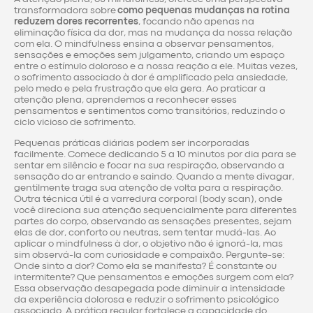
transformadora sobre
como pequenas mudanças na rotina
reduzem dores recorrentes
, focando não apenas na
eliminação física da dor, mas na mudança da nossa relação
com ela. O mindfulness ensina a observar pensamentos,
sensações e emoções sem julgamento, criando um espaço
entre o estímulo doloroso e a nossa reação a ele. Muitas vezes,
o sofrimento associado à dor é amplificado pela ansiedade,
pelo medo e pela frustração que ela gera. Ao praticar a
atenção plena, aprendemos a reconhecer esses
pensamentos e sentimentos como transitórios, reduzindo o
ciclo vicioso de sofrimento.
Pequenas práticas diárias podem ser incorporadas
facilmente. Comece dedicando 5 a 10 minutos por dia para se
sentar em silêncio e focar na sua respiração, observando a
sensação do ar entrando e saindo. Quando a mente divagar,
gentilmente traga sua atenção de volta para a respiração.
Outra técnica útil é a varredura corporal (body scan), onde
você direciona sua atenção sequencialmente para diferentes
partes do corpo, observando as sensações presentes, sejam
elas de dor, conforto ou neutras, sem tentar mudá-las. Ao
aplicar o mindfulness à dor, o objetivo não é ignorá-la, mas
sim observá-la com curiosidade e compaixão. Pergunte-se:
Onde sinto a dor? Como ela se manifesta? É constante ou
intermitente? Que pensamentos e emoções surgem com ela?
Essa observação desapegada pode diminuir a intensidade
da experiência dolorosa e reduzir o sofrimento psicológico
associado. A prática regular fortalece a capacidade do