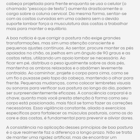
cabeça projetada para frente enquanto se usa o celular (o
chamado “pescoço de texto”) aumenta drasticamente a
carga sobre a coluna cervical. Da mesma forma, sentar-se
com as costas curvadas em uma cadeira sem o devido
suporte lombar força a musculatura das costas a trabalhar
mais para manter o equilíbrio.
A boa notícia é que corrigir a postura não exige grandes
transformações, mas sim uma atenção consciente e
pequenos ajustes contínuos. Ao sentar, procure manter os pés
apoiados no chão, os joelhos em um ângulo de 90 graus e as
costas retas, utilizando um apoio lombar se necessário. Ao
ficar em pé, distribua o peso igualmente sobre os dois pés,
mantenha os ombros relaxados e o abdômen levemente
contraído. Ao caminhar, projete o corpo para cima, como se
um fio o puxasse pelo topo da cabeça, mantendo o olhar para
frente. Pequenas mudanças, como colocar lembretes visuais
ou sonoros para verificar sua postura ao longo do dia, podem
ser surpreendentemente eficazes. A consciência corporal é a
chave; quanto mais você presta atenção à forma como seu
corpo está posicionado, mais fácil se torna fazer as correções
necessárias. Essa vigilância constante, aliada a exercícios
específicos para fortalecer os músculos posturais, como os do
core e das costas, é fundamental para prevenir e aliviar dores.
A consistência na aplicação desses princípios de boa postura
é o que realmente faz a diferença a longo prazo. Não se trata
de manter uma rigidez artificial, mas de encontrar um