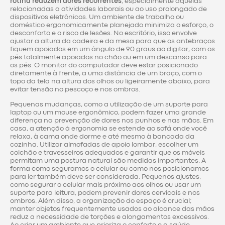
rotina reduzem dores recorrentes
, especialmente aquelas
relacionadas a atividades laborais ou ao uso prolongado de
dispositivos eletrônicos. Um ambiente de trabalho ou
doméstico ergonomicamente planejado minimiza o esforço, o
desconforto e o risco de lesões. No escritório, isso envolve
ajustar a altura da cadeira e da mesa para que os antebraços
fiquem apoiados em um ângulo de 90 graus ao digitar, com os
pés totalmente apoiados no chão ou em um descanso para
os pés. O monitor do computador deve estar posicionado
diretamente à frente, a uma distância de um braço, com o
topo da tela na altura dos olhos ou ligeiramente abaixo, para
evitar tensão no pescoço e nos ombros.
Pequenas mudanças, como a utilização de um suporte para
laptop ou um mouse ergonômico, podem fazer uma grande
diferença na prevenção de dores nos punhos e nas mãos. Em
casa, a atenção à ergonomia se estende ao sofá onde você
relaxa, à cama onde dorme e até mesmo à bancada da
cozinha. Utilizar almofadas de apoio lombar, escolher um
colchão e travesseiros adequados e garantir que os móveis
permitam uma postura natural são medidas importantes. A
forma como seguramos o celular ou como nos posicionamos
para ler também deve ser considerada. Pequenos ajustes,
como segurar o celular mais próximo aos olhos ou usar um
suporte para leitura, podem prevenir dores cervicais e nos
ombros. Além disso, a organização do espaço é crucial;
manter objetos frequentemente usados ao alcance das mãos
reduz a necessidade de torções e alongamentos excessivos.
Ao criar um ambiente que prioriza o conforto e a saúde