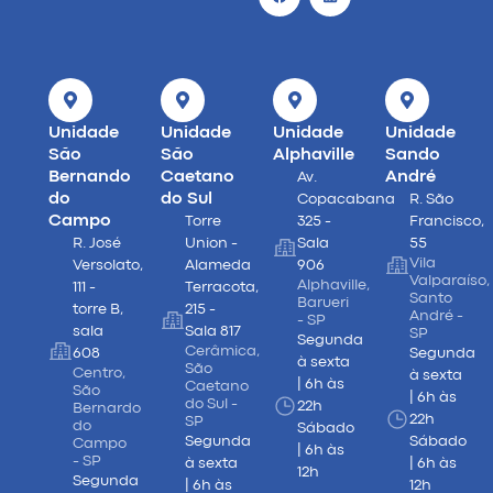
Unidade
Unidade
Unidade
Unidade
São
São
Alphaville
Sando
Bernando
Caetano
André
Av.
do
do Sul
Copacabana
R. São
Campo
Torre
325 -
Francisco,
R. José
Union -
Sala
55
Vila
Versolato,
Alameda
906
Valparaíso,
Alphaville,
111 -
Terracota,
Santo
Barueri
torre B,
215 -
André -
- SP
sala
Sala 817
SP
Segunda
Cerâmica,
608
Segunda
à sexta
São
Centro,
à sexta
| 6h às
Caetano
São
| 6h às
do Sul -
22h
Bernardo
22h
SP
do
Sábado
Segunda
Sábado
Campo
| 6h às
- SP
à sexta
| 6h às
12h
Segunda
| 6h às
12h