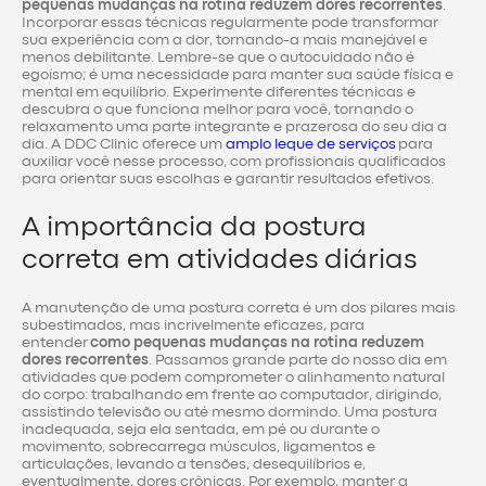
pequenas mudanças na rotina reduzem dores recorrentes
.
Incorporar essas técnicas regularmente pode transformar
sua experiência com a dor, tornando-a mais manejável e
menos debilitante. Lembre-se que o autocuidado não é
egoísmo; é uma necessidade para manter sua saúde física e
mental em equilíbrio. Experimente diferentes técnicas e
descubra o que funciona melhor para você, tornando o
relaxamento uma parte integrante e prazerosa do seu dia a
dia. A DDC Clinic oferece um
amplo leque de serviços
para
auxiliar você nesse processo, com profissionais qualificados
para orientar suas escolhas e garantir resultados efetivos.
A importância da postura
correta em atividades diárias
A manutenção de uma postura correta é um dos pilares mais
subestimados, mas incrivelmente eficazes, para
entender
como pequenas mudanças na rotina reduzem
dores recorrentes
. Passamos grande parte do nosso dia em
atividades que podem comprometer o alinhamento natural
do corpo: trabalhando em frente ao computador, dirigindo,
assistindo televisão ou até mesmo dormindo. Uma postura
inadequada, seja ela sentada, em pé ou durante o
movimento, sobrecarrega músculos, ligamentos e
articulações, levando a tensões, desequilíbrios e,
eventualmente, dores crônicas. Por exemplo, manter a