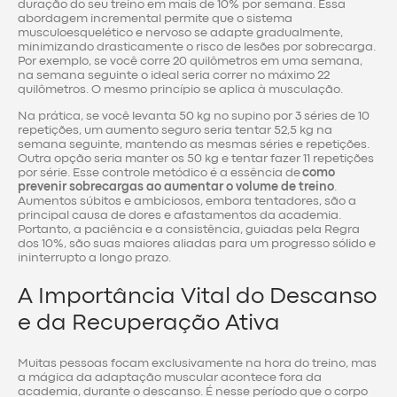
duração do seu treino em mais de 10% por semana. Essa
abordagem incremental permite que o sistema
musculoesquelético e nervoso se adapte gradualmente,
minimizando drasticamente o risco de lesões por sobrecarga.
Por exemplo, se você corre 20 quilômetros em uma semana,
na semana seguinte o ideal seria correr no máximo 22
quilômetros. O mesmo princípio se aplica à musculação.
Na prática, se você levanta 50 kg no supino por 3 séries de 10
repetições, um aumento seguro seria tentar 52,5 kg na
semana seguinte, mantendo as mesmas séries e repetições.
Outra opção seria manter os 50 kg e tentar fazer 11 repetições
por série. Esse controle metódico é a essência de
como
prevenir sobrecargas ao aumentar o volume de treino
.
Aumentos súbitos e ambiciosos, embora tentadores, são a
principal causa de dores e afastamentos da academia.
Portanto, a paciência e a consistência, guiadas pela Regra
dos 10%, são suas maiores aliadas para um progresso sólido e
ininterrupto a longo prazo.
A Importância Vital do Descanso
e da Recuperação Ativa
Muitas pessoas focam exclusivamente na hora do treino, mas
a mágica da adaptação muscular acontece fora da
academia, durante o descanso. É nesse período que o corpo