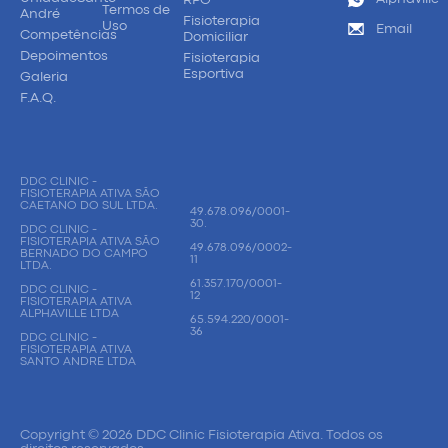
Termos de
André
Fisioterapia
Uso
Email
Competências
Domiciliar
Depoimentos
Fisioterapia
Esportiva
Galeria
F.A.Q.
DDC CLINIC -
FISIOTERAPIA ATIVA SÃO
CAETANO DO SUL LTDA.
49.678.096/0001-
30.
DDC CLINIC -
FISIOTERAPIA ATIVA SÃO
49.678.096/0002-
BERNADO DO CAMPO
11
LTDA.
61.357.170/0001-
DDC CLINIC -
12
FISIOTERAPIA ATIVA
ALPHAVILLE LTDA
65.594.220/0001-
36
DDC CLINIC -
FISIOTERAPIA ATIVA
SANTO ANDRE LTDA
Copyright © 2026 DDC Clinic Fisioterapia Ativa. Todos os