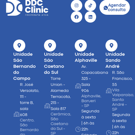
Agendar
consulta
Unidade
Unidade
Unidade
Unidade
São
São
Alphaville
Sando
Bernando
Caetano
André
Av.
do
do Sul
Copacabana
R. São
Campo
Torre
325 -
Francisco,
R. José
Union -
Sala
55
Vila
Versolato,
Alameda
906
Valparaíso,
Alphaville,
111 -
Terracota,
Santo
Barueri
torre B,
215 -
André -
- SP
sala
Sala 817
SP
Segunda
Cerâmica,
608
Segunda
à sexta
São
Centro,
à sexta
| 6h às
Caetano
São
| 6h às
do Sul -
22h
Bernardo
22h
SP
do