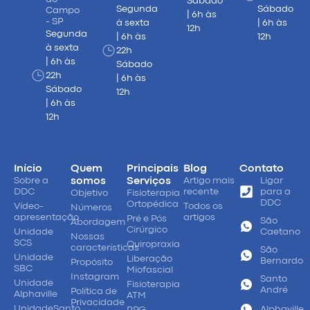
Sábado
Segunda
Sábado
Campo
| 6h às
- SP
à sexta
| 6h às
12h
Segunda
| 6h às
12h
à sexta
22h
| 6h às
Sábado
22h
| 6h às
Sábado
12h
| 6h às
12h
Início
Quem
Principais
Blog
Contato
Sobre a
somos
Serviços
Artigo mais
Ligar
DDC
recente
para a
Objetivo
Fisioterapia
DDC
Ortopédica
Vídeo-
Todos os
Números
apresentação
artigos
Pré e Pós
São
Abordagem
Cirúrgico
Unidade
Caetano
Nossas
SCS
Quiropraxia
características
São
Unidade
Liberação
Bernardo
Propósito
SBC
Miofascial
Instagram
Santo
Unidade
Fisioterapia
André
Política de
Alphaville
ATM
Privacidade
UnidadeSanto
Alphaville
RPG