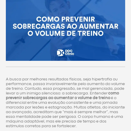
A busca por melhores resultados físicos, seja hipertrofia ou
performance, passa invariavelmente pelo aumento do volume
de treino. Contudo, essa progressão, se mal gerenciada, pode
levar a um inimigo silencioso: a sobrecarga. Entender
como
prevenir sobrecargas ao aumentar o volume de treino
é o
diferencial entre uma evolução consistente e uma jornada
marcada por lesões e estagnação. Muitos atletas, do iniciante
ao avançado, acreditam que “mais é sempre melhor”, mas
essa mentalidade pode ser perigosa. O corpo humano é uma
máquina adaptável, mas ele precisa de tempo e dos
estímulos corretos para se fortalecer.