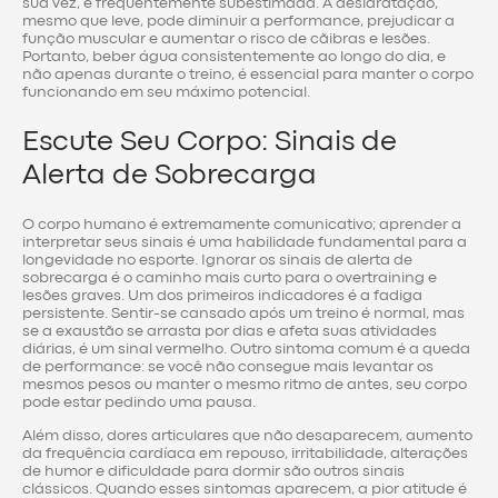
sua vez, é frequentemente subestimada. A desidratação,
mesmo que leve, pode diminuir a performance, prejudicar a
função muscular e aumentar o risco de cãibras e lesões.
Portanto, beber água consistentemente ao longo do dia, e
não apenas durante o treino, é essencial para manter o corpo
funcionando em seu máximo potencial.
Escute Seu Corpo: Sinais de
Alerta de Sobrecarga
O corpo humano é extremamente comunicativo; aprender a
interpretar seus sinais é uma habilidade fundamental para a
longevidade no esporte. Ignorar os sinais de alerta de
sobrecarga é o caminho mais curto para o overtraining e
lesões graves. Um dos primeiros indicadores é a fadiga
persistente. Sentir-se cansado após um treino é normal, mas
se a exaustão se arrasta por dias e afeta suas atividades
diárias, é um sinal vermelho. Outro sintoma comum é a queda
de performance: se você não consegue mais levantar os
mesmos pesos ou manter o mesmo ritmo de antes, seu corpo
pode estar pedindo uma pausa.
Além disso, dores articulares que não desaparecem, aumento
da frequência cardíaca em repouso, irritabilidade, alterações
de humor e dificuldade para dormir são outros sinais
clássicos. Quando esses sintomas aparecem, a pior atitude é