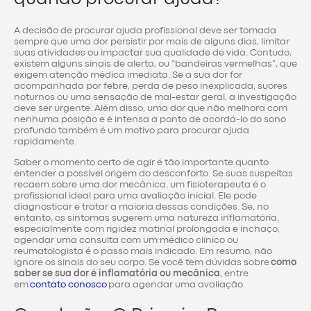
A decisão de procurar ajuda profissional deve ser tomada
sempre que uma dor persistir por mais de alguns dias, limitar
suas atividades ou impactar sua qualidade de vida. Contudo,
existem alguns sinais de alerta, ou “bandeiras vermelhas”, que
exigem atenção médica imediata. Se a sua dor for
acompanhada por febre, perda de peso inexplicada, suores
noturnos ou uma sensação de mal-estar geral, a investigação
deve ser urgente. Além disso, uma dor que não melhora com
nenhuma posição e é intensa a ponto de acordá-lo do sono
profundo também é um motivo para procurar ajuda
rapidamente.
Saber o momento certo de agir é tão importante quanto
entender a possível origem do desconforto. Se suas suspeitas
recaem sobre uma dor mecânica, um fisioterapeuta é o
profissional ideal para uma avaliação inicial. Ele pode
diagnosticar e tratar a maioria dessas condições. Se, no
entanto, os sintomas sugerem uma natureza inflamatória,
especialmente com rigidez matinal prolongada e inchaço,
agendar uma consulta com um médico clínico ou
reumatologista é o passo mais indicado. Em resumo, não
ignore os sinais do seu corpo. Se você tem dúvidas sobre
como
saber se sua dor é inflamatória ou mecânica
, entre
em
contato conosco
para agendar uma avaliação.