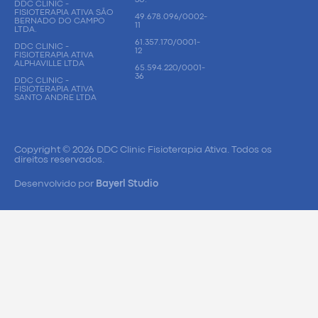
DDC CLINIC -
FISIOTERAPIA ATIVA SÃO
49.678.096/0002-
BERNADO DO CAMPO
11
LTDA.
61.357.170/0001-
DDC CLINIC -
12
FISIOTERAPIA ATIVA
ALPHAVILLE LTDA
65.594.220/0001-
36
DDC CLINIC -
FISIOTERAPIA ATIVA
SANTO ANDRE LTDA
Copyright © 2026 DDC Clinic Fisioterapia Ativa. Todos os
direitos reservados.
Desenvolvido por
Bayerl Studio