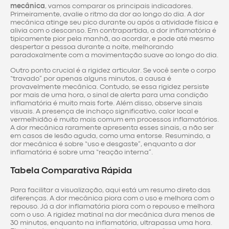
mecânica
, vamos comparar os principais indicadores.
Primeiramente, avalie o ritmo da dor ao longo do dia. A dor
mecânica atinge seu pico durante ou após a atividade física e
alivia com o descanso. Em contrapartida, a dor inflamatória é
tipicamente pior pela manhã, ao acordar, e pode até mesmo
despertar a pessoa durante a noite, melhorando
paradoxalmente com a movimentação suave ao longo do dia.
Outro ponto crucial é a rigidez articular. Se você sente o corpo
“travado” por apenas alguns minutos, a causa é
provavelmente mecânica. Contudo, se essa rigidez persiste
por mais de uma hora, o sinal de alerta para uma condição
inflamatória é muito mais forte. Além disso, observe sinais
visuais. A presença de inchaço significativo, calor local e
vermelhidão é muito mais comum em processos inflamatórios.
A dor mecânica raramente apresenta esses sinais, a não ser
em casos de lesão aguda, como uma entorse. Resumindo, a
dor mecânica é sobre “uso e desgaste”, enquanto a dor
inflamatória é sobre uma “reação interna”.
Tabela Comparativa Rápida
Para facilitar a visualização, aqui está um resumo direto das
diferenças. A dor mecânica piora com o uso e melhora com o
repouso. Já a dor inflamatória piora com o repouso e melhora
com o uso. A rigidez matinal na dor mecânica dura menos de
30 minutos, enquanto na inflamatória, ultrapassa uma hora.