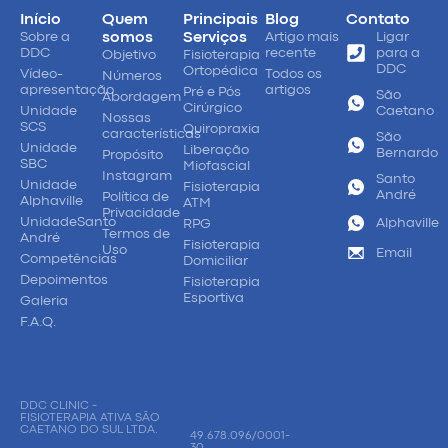
Início
Quem
Principais
Blog
Contato
Sobre a
somos
Serviços
Artigo mais
Ligar
DDC
recente
para a
Objetivo
Fisioterapia
DDC
Ortopédica
Vídeo-
Todos os
Números
apresentação
artigos
Pré e Pós
São
Abordagem
Cirúrgico
Unidade
Caetano
Nossas
SCS
Quiropraxia
características
São
Unidade
Liberação
Bernardo
Propósito
SBC
Miofascial
Instagram
Santo
Unidade
Fisioterapia
André
Política de
Alphaville
ATM
Privacidade
UnidadeSanto
Alphaville
RPG
Termos de
André
Fisioterapia
Uso
Email
Competências
Domiciliar
Depoimentos
Fisioterapia
Esportiva
Galeria
F.A.Q.
DDC CLINIC -
FISIOTERAPIA ATIVA SÃO
CAETANO DO SUL LTDA.
49.678.096/0001-
30.