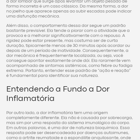
a dor lombar que surge após levantar um objeto pesado de
forma incorreta é um caso clássico. Da mesma forma, a dor
no joelho que aparece apenas ao subir escadas pode indicar
uma disfunção mecânica.
Além disso, o comportamento dessa dor segue um padrão
bastante previsível. Ela tende a piorar com a atividade que a
provoca e a melhorar significativamente com o repouso. A
rigidez pode estar presente, mas costuma ser de curta
duração, tipicamente menos de 30 minutos após acordar ou
depois de um período de inatividade. Consequentemente, a
dor mecânica é frequentemente localizada, ou seja, você
consegue apontar exatamente onde dói. Ela raramente vem
acompanhada de sintomas sistêmicos, como febre ou fadiga
extrema. Portanto, entender esse padrão de “ação e reação”
é fundamental para identificar sua natureza.
Entendendo a Fundo a Dor
Inflamatória
Por outro lado, a dor inflamatória tem uma origem
completamente diferente. Ela não é causada por sobrecarga,
mas sim por uma resposta do sistema imunológico do corpo.
Em outras palavras, é uma dor de natureza bioquímica. Essa
resposta pode ser desencadeada por doenças autoimunes,
como a artrite reumatoide e a espondilite anquilosante, onde