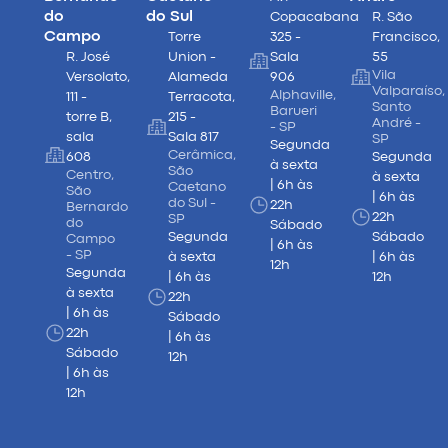
do
do Sul
Copacabana
R. São
Campo
Torre
325 -
Francisco,
R. José
Union -
Sala
55
Vila
Versolato,
Alameda
906
Valparaíso,
Alphaville,
111 -
Terracota,
Santo
Barueri
torre B,
215 -
André -
- SP
sala
Sala 817
SP
Segunda
Cerâmica,
608
Segunda
à sexta
São
Centro,
à sexta
| 6h às
Caetano
São
| 6h às
do Sul -
22h
Bernardo
22h
SP
do
Sábado
Segunda
Sábado
Campo
| 6h às
- SP
à sexta
| 6h às
12h
Segunda
| 6h às
12h
à sexta
22h
| 6h às
Sábado
22h
| 6h às
Sábado
12h
| 6h às
12h