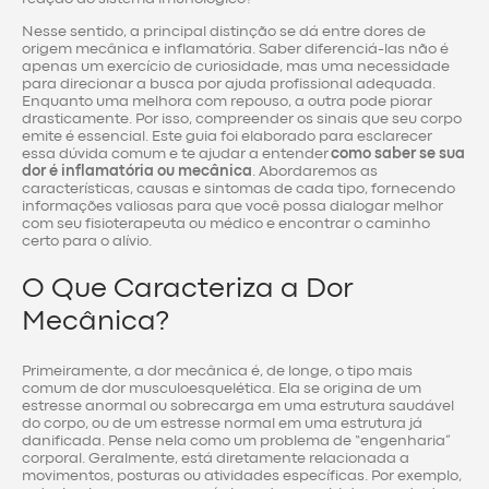
Nesse sentido, a principal distinção se dá entre dores de
origem mecânica e inflamatória. Saber diferenciá-las não é
apenas um exercício de curiosidade, mas uma necessidade
para direcionar a busca por ajuda profissional adequada.
Enquanto uma melhora com repouso, a outra pode piorar
drasticamente. Por isso, compreender os sinais que seu corpo
emite é essencial. Este guia foi elaborado para esclarecer
essa dúvida comum e te ajudar a entender
como saber se sua
dor é inflamatória ou mecânica
. Abordaremos as
características, causas e sintomas de cada tipo, fornecendo
informações valiosas para que você possa dialogar melhor
com seu fisioterapeuta ou médico e encontrar o caminho
certo para o alívio.
O Que Caracteriza a Dor
Mecânica?
Primeiramente, a dor mecânica é, de longe, o tipo mais
comum de dor musculoesquelética. Ela se origina de um
estresse anormal ou sobrecarga em uma estrutura saudável
do corpo, ou de um estresse normal em uma estrutura já
danificada. Pense nela como um problema de “engenharia”
corporal. Geralmente, está diretamente relacionada a
movimentos, posturas ou atividades específicas. Por exemplo,