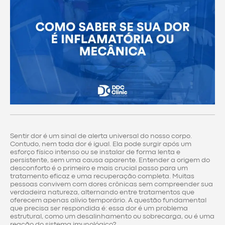
Sentir dor é um sinal de alerta universal do nosso corpo.
Contudo, nem toda dor é igual. Ela pode surgir após um
esforço físico intenso ou se instalar de forma lenta e
persistente, sem uma causa aparente. Entender a origem do
desconforto é o primeiro e mais crucial passo para um
tratamento eficaz e uma recuperação completa. Muitas
pessoas convivem com dores crônicas sem compreender sua
verdadeira natureza, alternando entre tratamentos que
oferecem apenas alívio temporário. A questão fundamental
que precisa ser respondida é: essa dor é um problema
estrutural, como um desalinhamento ou sobrecarga, ou é uma
reação do sistema imunológico?