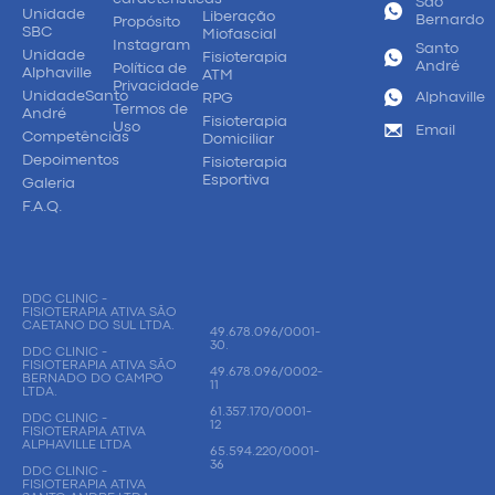
São
Unidade
Liberação
Bernardo
Propósito
SBC
Miofascial
Instagram
Santo
Unidade
Fisioterapia
André
Política de
Alphaville
ATM
Privacidade
UnidadeSanto
Alphaville
RPG
Termos de
André
Fisioterapia
Uso
Email
Competências
Domiciliar
Depoimentos
Fisioterapia
Esportiva
Galeria
F.A.Q.
DDC CLINIC -
FISIOTERAPIA ATIVA SÃO
CAETANO DO SUL LTDA.
49.678.096/0001-
30.
DDC CLINIC -
FISIOTERAPIA ATIVA SÃO
49.678.096/0002-
BERNADO DO CAMPO
11
LTDA.
61.357.170/0001-
DDC CLINIC -
12
FISIOTERAPIA ATIVA
ALPHAVILLE LTDA
65.594.220/0001-
36
DDC CLINIC -
FISIOTERAPIA ATIVA