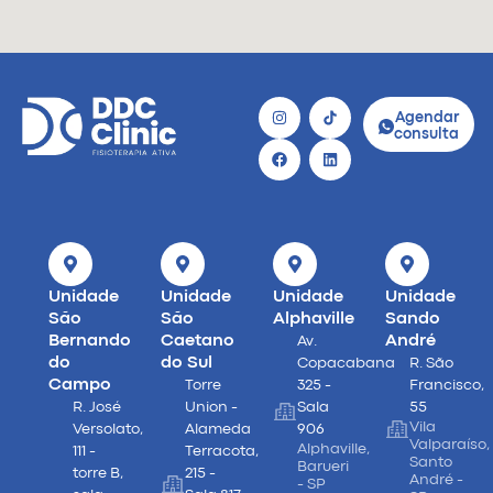
Agendar
consulta
Unidade
Unidade
Unidade
Unidade
São
São
Alphaville
Sando
Bernando
Caetano
André
Av.
do
do Sul
Copacabana
R. São
Campo
Torre
325 -
Francisco,
R. José
Union -
Sala
55
Vila
Versolato,
Alameda
906
Valparaíso,
Alphaville,
111 -
Terracota,
Santo
Barueri
torre B,
215 -
André -
- SP