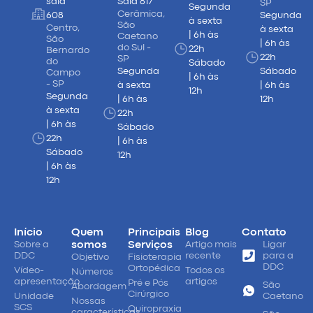
sala
Sala 817
SP
Segunda
Cerâmica,
608
Segunda
à sexta
São
Centro,
à sexta
| 6h às
Caetano
São
| 6h às
do Sul -
22h
Bernardo
22h
SP
do
Sábado
Segunda
Sábado
Campo
| 6h às
- SP
à sexta
| 6h às
12h
Segunda
| 6h às
12h
à sexta
22h
| 6h às
Sábado
22h
| 6h às
Sábado
12h
| 6h às
12h
Início
Quem
Principais
Blog
Contato
Sobre a
somos
Serviços
Artigo mais
Ligar
DDC
recente
para a
Objetivo
Fisioterapia
DDC
Ortopédica
Vídeo-
Todos os
Números
apresentação
artigos
Pré e Pós
São
Abordagem
Cirúrgico
Unidade
Caetano
Nossas
SCS
Quiropraxia
características