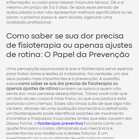
inflamação, ou calor para relaxar músculos tensos. Dê a si
mesmo um prazo de 3 a 5 dias. Se após esse período de
autocuidado a dor não apresentar melhora significativa ou se
piorar, o próximo passo é, sem dúvida, agendar uma
avaliação profissional.
Como saber se sua dor precisa
de fisioterapia ou apenas ajustes
de rotina: O Papel da Prevenção
Uma percepção equivocada é que a fisioterapia serve apenas
para tratar dores e lesões já instaladas. Na verdade, um dos
seus papéis mais importantes é a prevenção. A questão
sobre
como saber se sua dor precisa de fisioterapia ou
apenas ajustes de rotina
também se aplica a quem não
sente dor, mas percebe desequilíbrios. Talvez você note que
um lado do seu corpo é mais fraco, ou que sua postura está
piorando com o tempo. Esses são sinais sutis de que algo não
vai bem. Através de uma avaliação biomecânica detalhada,
um fisioterapeuta pode identificar padrões de movimento
incorretos e fraquezas musculares antes que eles causem dor.
Dessa forma, a
fisioterapia preventiva
funciona como um
ajuste fino para o corpo, otimizando sua mecânica e
aumentando sua resiliência a lesões futuras. É um
investimento na sua qualidade de vida a longo prazo,