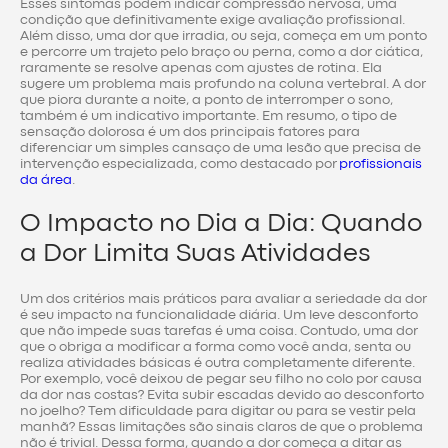
Esses sintomas podem indicar compressão nervosa, uma
condição que definitivamente exige avaliação profissional.
Além disso, uma dor que irradia, ou seja, começa em um ponto
e percorre um trajeto pelo braço ou perna, como a dor ciática,
raramente se resolve apenas com ajustes de rotina. Ela
sugere um problema mais profundo na coluna vertebral. A dor
que piora durante a noite, a ponto de interromper o sono,
também é um indicativo importante. Em resumo, o tipo de
sensação dolorosa é um dos principais fatores para
diferenciar um simples cansaço de uma lesão que precisa de
intervenção especializada, como destacado por
profissionais
da área
.
O Impacto no Dia a Dia: Quando
a Dor Limita Suas Atividades
Um dos critérios mais práticos para avaliar a seriedade da dor
é seu impacto na funcionalidade diária. Um leve desconforto
que não impede suas tarefas é uma coisa. Contudo, uma dor
que o obriga a modificar a forma como você anda, senta ou
realiza atividades básicas é outra completamente diferente.
Por exemplo, você deixou de pegar seu filho no colo por causa
da dor nas costas? Evita subir escadas devido ao desconforto
no joelho? Tem dificuldade para digitar ou para se vestir pela
manhã? Essas limitações são sinais claros de que o problema
não é trivial. Dessa forma, quando a dor começa a ditar as