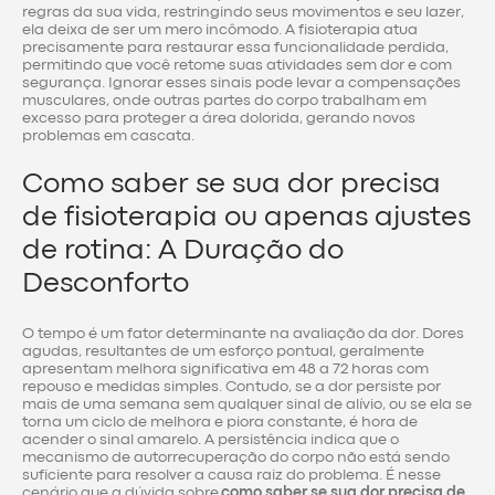
regras da sua vida, restringindo seus movimentos e seu lazer,
ela deixa de ser um mero incômodo. A fisioterapia atua
precisamente para restaurar essa funcionalidade perdida,
permitindo que você retome suas atividades sem dor e com
segurança. Ignorar esses sinais pode levar a compensações
musculares, onde outras partes do corpo trabalham em
excesso para proteger a área dolorida, gerando novos
problemas em cascata.
Como saber se sua dor precisa
de fisioterapia ou apenas ajustes
de rotina: A Duração do
Desconforto
O tempo é um fator determinante na avaliação da dor. Dores
agudas, resultantes de um esforço pontual, geralmente
apresentam melhora significativa em 48 a 72 horas com
repouso e medidas simples. Contudo, se a dor persiste por
mais de uma semana sem qualquer sinal de alívio, ou se ela se
torna um ciclo de melhora e piora constante, é hora de
acender o sinal amarelo. A persistência indica que o
mecanismo de autorrecuperação do corpo não está sendo
suficiente para resolver a causa raiz do problema. É nesse
cenário que a dúvida sobre
como saber se sua dor precisa de