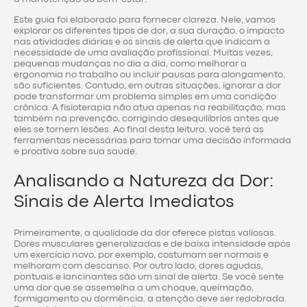
Este guia foi elaborado para fornecer clareza. Nele, vamos
explorar os diferentes tipos de dor, a sua duração, o impacto
nas atividades diárias e os sinais de alerta que indicam a
necessidade de uma avaliação profissional. Muitas vezes,
pequenas mudanças no dia a dia, como melhorar a
ergonomia no trabalho ou incluir pausas para alongamento,
são suficientes. Contudo, em outras situações, ignorar a dor
pode transformar um problema simples em uma condição
crônica. A fisioterapia não atua apenas na reabilitação, mas
também na prevenção, corrigindo desequilíbrios antes que
eles se tornem lesões. Ao final desta leitura, você terá as
ferramentas necessárias para tomar uma decisão informada
e proativa sobre sua saúde.
Analisando a Natureza da Dor:
Sinais de Alerta Imediatos
Primeiramente, a qualidade da dor oferece pistas valiosas.
Dores musculares generalizadas e de baixa intensidade após
um exercício novo, por exemplo, costumam ser normais e
melhoram com descanso. Por outro lado, dores agudas,
pontuais e lancinantes são um sinal de alerta. Se você sente
uma dor que se assemelha a um choque, queimação,
formigamento ou dormência, a atenção deve ser redobrada.