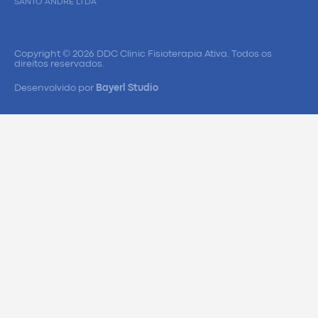
SANTO ANDRE LTDA
Copyright © 2026 DDC Clinic Fisioterapia Ativa. Todos os
direitos reservados.
Desenvolvido por
Bayerl Studio