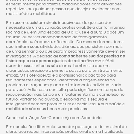
especialmente para atletas, trabalhadores com atividades
repetitivas ou qualquer pessoa que deseje envelhecer com
mais saúde e mobilidade.
Em resumo, existem sinais inequívocos de que sua dor
necessita de uma avaliação profissional. Se a dor for intensa
(acima de 6 em uma escala de 0 a 10), se ela surgiu após um
trauma, ou se vier acompanhada de formigamento,
dormência ou fraqueza, não hesite. Da mesma forma, dores
que limitam suas atividades diárias, que persistem por mais
de uma semana ou que pioram progressivamente devem ser
investigadas. A decisão de
como saber se sua dor precisa de
fisioterapia ou apenas ajustes de rotina
fica mais fácil
quando esses critérios são claros. Lembre-se que um
diagnóstico preciso é o primeiro passo para um tratamento
eficaz. O fisioterapeuta é o profissional capacitado para
realizar testes específicos, identificar a origem exata do
problema e traçar um plano de tratamento individualizado
para você. Adiar essa consulta pode significar um tempo de
recuperação mais longo e um tratamento mais complexo no
futuro. Portanto, na dúvida, a escolha mais segura e
inteligente é sempre procurar um especialista. A sua saúde e
mobilidade são seus bens mais preciosos.
Conclusão: Ouça Seu Corpo e Aja com Sabedoria
Em conclusão, diferenciar uma dor passageira de um sinal de
alerta que requer intervenção profissional é uma habilidade