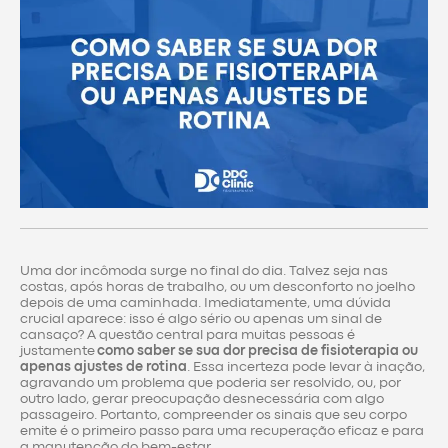
Uma dor incômoda surge no final do dia. Talvez seja nas
costas, após horas de trabalho, ou um desconforto no joelho
depois de uma caminhada. Imediatamente, uma dúvida
crucial aparece: isso é algo sério ou apenas um sinal de
cansaço? A questão central para muitas pessoas é
justamente
como saber se sua dor precisa de fisioterapia ou
apenas ajustes de rotina
. Essa incerteza pode levar à inação,
agravando um problema que poderia ser resolvido, ou, por
outro lado, gerar preocupação desnecessária com algo
passageiro. Portanto, compreender os sinais que seu corpo
emite é o primeiro passo para uma recuperação eficaz e para
a manutenção do bem-estar.