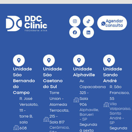
Agendar
consulta
Unidade
Unidade
Unidade
Unidade
São
São
Alphaville
Sando
Bernando
Caetano
André
Av.
do
do Sul
Copacabana
R. São
Campo
Torre
325 -
Francisco,
R. José
Union -
Sala
55
Vila
Versolato,
Alameda
906
Valparaíso,
Alphaville,
111 -
Terracota,
Santo
Barueri
torre B,
215 -
André -
- SP
sala
Sala 817
SP
Segunda
Cerâmica,
608
Segunda
à sexta