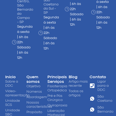
São
Centro,
à sexta
| 6h às
Caetano
São
| 6h às
do Sul -
22h
Bernardo
22h
SP
do
Sábado
Segunda
Sábado
Campo
| 6h às
- SP
à sexta
| 6h às
12h
Segunda
| 6h às
12h
à sexta
22h
| 6h às
Sábado
22h
| 6h às
Sábado
12h
| 6h às
12h
Início
Quem
Principais
Blog
Contato
Sobre a
somos
Serviços
Artigo mais
Ligar
DDC
recente
para a
Objetivo
Fisioterapia
DDC
Ortopédica
Vídeo-
Todos os
Números
apresentação
artigos
Pré e Pós
São
Abordagem
Cirúrgico
Unidade
Caetano
Nossas
SCS
Quiropraxia
características
São
Unidade
Liberação
Bernardo
Propósito
SBC
Miofascial