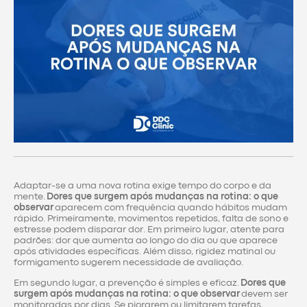
Adaptar-se a uma nova rotina exige tempo do corpo e da
mente.
Dores que surgem após mudanças na rotina: o que
observar
aparecem com frequência quando hábitos mudam
rápido. Primeiramente, movimentos repetidos, falta de sono e
estresse podem disparar dor. Em primeiro lugar, atente para
padrões: dor que aumenta ao longo do dia ou que aparece
após atividades específicas. Além disso, rigidez matinal ou
formigamento sugerem necessidade de avaliação.
Em segundo lugar, a prevenção é simples e eficaz.
Dores que
surgem após mudanças na rotina: o que observar
devem ser
monitoradas por dias. Se piorarem ou limitarem tarefas,