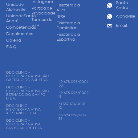
Instagram
Santo
Unidade
Fisioterapia
André
Política de
Alphaville
ATM
Privacidade
UnidadeSanto
Alphaville
RPG
Termos de
André
Fisioterapia
Uso
Email
Competências
Domiciliar
Depoimentos
Fisioterapia
Esportiva
Galeria
F.A.Q.
DDC CLINIC -
FISIOTERAPIA ATIVA SÃO
CAETANO DO SUL LTDA.
49.678.096/0001-
30.
DDC CLINIC -
FISIOTERAPIA ATIVA SÃO
49.678.096/0002-
BERNADO DO CAMPO
11
LTDA.
61.357.170/0001-
DDC CLINIC -
12
FISIOTERAPIA ATIVA
ALPHAVILLE LTDA
65.594.220/0001-
36
DDC CLINIC -
FISIOTERAPIA ATIVA
SANTO ANDRE LTDA