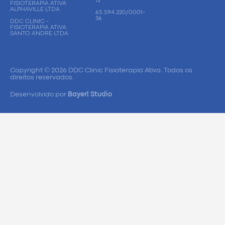
12
FISIOTERAPIA ATIVA
ALPHAVILLE LTDA
65.594.220/0001-
36
DDC CLINIC -
FISIOTERAPIA ATIVA
SANTO ANDRE LTDA
Copyright © 2026 DDC Clinic Fisioterapia Ativa. Todos os
direitos reservados.
Desenvolvido por
Bayerl Studio