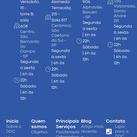
Vila
Versolato,
Alameda
906
Valparaíso,
Alphaville,
111 -
Terracota,
Santo
Barueri
torre B,
215 -
André -
- SP
sala
Sala 817
SP
Segunda
Cerâmica,
608
Segunda
à sexta
São
Centro,
à sexta
| 6h às
Caetano
São
| 6h às
do Sul -
22h
Bernardo
22h
SP
do
Sábado
Segunda
Sábado
Campo
| 6h às
- SP
à sexta
| 6h às
12h
Segunda
| 6h às
12h
à sexta
22h
| 6h às
Sábado
22h
| 6h às
Sábado
12h
| 6h às
12h
Início
Quem
Principais
Blog
Contato
Sobre a
somos
Serviços
Artigo mais
Ligar
DDC
recente
para a
Objetivo
Fisioterapia
DDC
Ortopédica