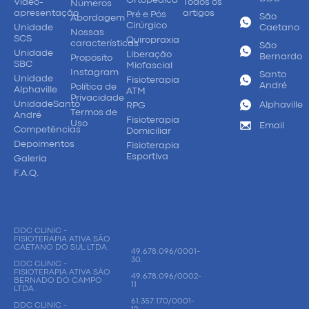
Vídeo-
Todos os
Números
apresentação
artigos
Pré e Pós
São
Abordagem
Cirúrgico
Unidade
Caetano
Nossas
SCS
Quiropraxia
características
São
Unidade
Liberação
Bernardo
Propósito
SBC
Miofascial
Instagram
Santo
Unidade
Fisioterapia
André
Política de
Alphaville
ATM
Privacidade
UnidadeSanto
Alphaville
RPG
Termos de
André
Fisioterapia
Uso
Email
Competências
Domiciliar
Depoimentos
Fisioterapia
Esportiva
Galeria
F.A.Q.
DDC CLINIC -
FISIOTERAPIA ATIVA SÃO
CAETANO DO SUL LTDA.
49.678.096/0001-
30.
DDC CLINIC -
FISIOTERAPIA ATIVA SÃO
49.678.096/0002-
BERNADO DO CAMPO
11
LTDA.
61.357.170/0001-
DDC CLINIC -