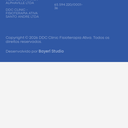
ALPHAVILLE LTDA
65.594.220/0001-
36
DDC CLINIC -
FISIOTERAPIA ATIVA
SANTO ANDRE LTDA
Copyright © 2026 DDC Clinic Fisioterapia Ativa. Todos os
direitos reservados.
Desenvolvido por
Bayerl Studio