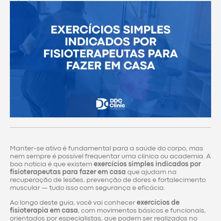
Manter-se ativo é fundamental para a saúde do corpo, mas
nem sempre é possível frequentar uma clínica ou academia. A
boa notícia é que existem
exercícios simples indicados por
fisioterapeutas para fazer em casa
que ajudam na
recuperação de lesões, prevenção de dores e fortalecimento
muscular — tudo isso com segurança e eficácia.
Ao longo deste guia, você vai conhecer
exercícios de
fisioterapia em casa
, com movimentos básicos e funcionais,
orientados por especialistas, que podem ser realizados no