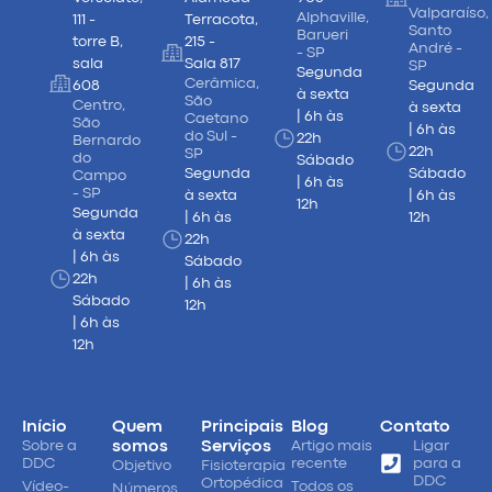
Valparaíso,
Alphaville,
111 -
Terracota,
Santo
Barueri
torre B,
215 -
André -
- SP
sala
Sala 817
SP
Segunda
Cerâmica,
608
Segunda
à sexta
São
Centro,
à sexta
| 6h às
Caetano
São
| 6h às
do Sul -
22h
Bernardo
22h
SP
do
Sábado
Segunda
Sábado
Campo
| 6h às
- SP
à sexta
| 6h às
12h
Segunda
| 6h às
12h
à sexta
22h
| 6h às
Sábado
22h
| 6h às
Sábado
12h
| 6h às
12h
Início
Quem
Principais
Blog
Contato
Sobre a
somos
Serviços
Artigo mais
Ligar
DDC
recente
para a
Objetivo
Fisioterapia
DDC
Ortopédica
Vídeo-
Todos os
Números