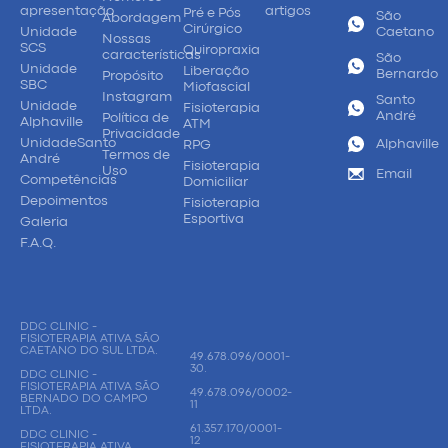
apresentação
artigos
Pré e Pós
São
Abordagem
Cirúrgico
Unidade
Caetano
Nossas
SCS
Quiropraxia
características
São
Unidade
Liberação
Bernardo
Propósito
SBC
Miofascial
Instagram
Santo
Unidade
Fisioterapia
André
Política de
Alphaville
ATM
Privacidade
UnidadeSanto
Alphaville
RPG
Termos de
André
Fisioterapia
Uso
Email
Competências
Domiciliar
Depoimentos
Fisioterapia
Esportiva
Galeria
F.A.Q.
DDC CLINIC -
FISIOTERAPIA ATIVA SÃO
CAETANO DO SUL LTDA.
49.678.096/0001-
30.
DDC CLINIC -
FISIOTERAPIA ATIVA SÃO
49.678.096/0002-
BERNADO DO CAMPO
11
LTDA.
61.357.170/0001-
DDC CLINIC -
12
FISIOTERAPIA ATIVA