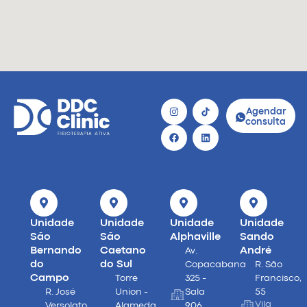
Agendar
consulta
Unidade
Unidade
Unidade
Unidade
São
São
Alphaville
Sando
Bernando
Caetano
André
Av.
do
do Sul
Copacabana
R. São
Campo
Torre
325 -
Francisco,
R. José
Union -
Sala
55
Vila
Versolato,
Alameda
906