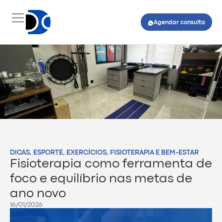
Agendar consulta
DICAS
,
ESPORTE
,
EXERCÍCIOS
,
FISIOTERAPIA E BEM-ESTAR
Fisioterapia como ferramenta de
foco e equilíbrio nas metas de
ano novo
16/01/2026