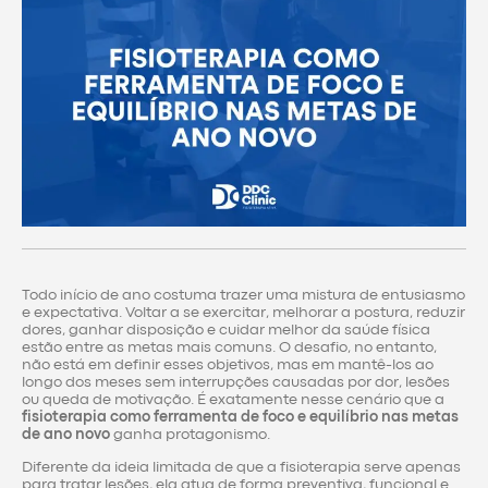
Todo início de ano costuma trazer uma mistura de entusiasmo
e expectativa. Voltar a se exercitar, melhorar a postura, reduzir
dores, ganhar disposição e cuidar melhor da saúde física
estão entre as metas mais comuns. O desafio, no entanto,
não está em definir esses objetivos, mas em mantê-los ao
longo dos meses sem interrupções causadas por dor, lesões
ou queda de motivação. É exatamente nesse cenário que a
fisioterapia como ferramenta de foco e equilíbrio nas metas
de ano novo
ganha protagonismo.
Diferente da ideia limitada de que a fisioterapia serve apenas
para tratar lesões, ela atua de forma preventiva, funcional e