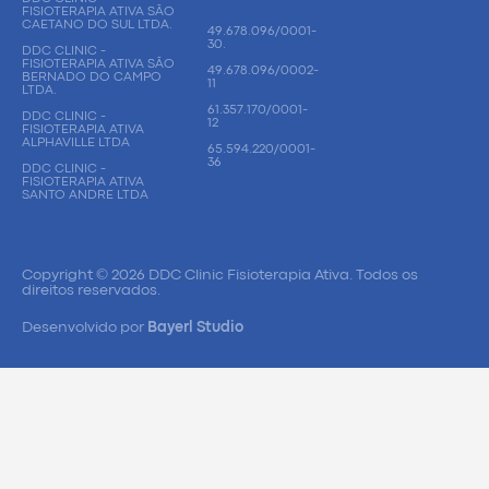
FISIOTERAPIA ATIVA SÃO
CAETANO DO SUL LTDA.
49.678.096/0001-
30.
DDC CLINIC -
FISIOTERAPIA ATIVA SÃO
49.678.096/0002-
BERNADO DO CAMPO
11
LTDA.
61.357.170/0001-
DDC CLINIC -
12
FISIOTERAPIA ATIVA
ALPHAVILLE LTDA
65.594.220/0001-
36
DDC CLINIC -
FISIOTERAPIA ATIVA
SANTO ANDRE LTDA
Copyright © 2026 DDC Clinic Fisioterapia Ativa. Todos os
direitos reservados.
Desenvolvido por
Bayerl Studio