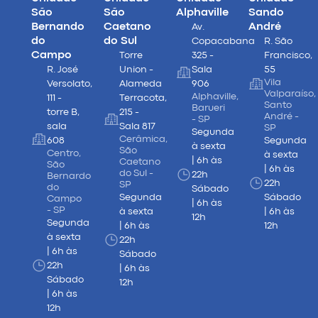
São
São
Alphaville
Sando
Bernando
Caetano
André
Av.
do
do Sul
Copacabana
R. São
Campo
Torre
325 -
Francisco,
R. José
Union -
Sala
55
Vila
Versolato,
Alameda
906
Valparaíso,
Alphaville,
111 -
Terracota,
Santo
Barueri
torre B,
215 -
André -
- SP
sala
Sala 817
SP
Segunda
Cerâmica,
608
Segunda
à sexta
São
Centro,
à sexta
| 6h às
Caetano
São
| 6h às
do Sul -
22h
Bernardo
22h
SP
do
Sábado
Segunda
Sábado
Campo
| 6h às
- SP
à sexta
| 6h às
12h
Segunda
| 6h às
12h
à sexta
22h
| 6h às
Sábado
22h
| 6h às
Sábado
12h
| 6h às
12h