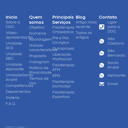
Início
Quem
Principais
Blog
Contato
Sobre a
somos
Serviços
Artigo mais
Ligar
DDC
recente
para a
Objetivo
Fisioterapia
DDC
Ortopédica
Vídeo-
Todos os
Números
apresentação
artigos
Pré e Pós
São
Abordagem
Cirúrgico
Unidade
Caetano
Nossas
SCS
Quiropraxia
características
São
Unidade
Liberação
Bernardo
Propósito
SBC
Miofascial
Instagram
Santo
Unidade
Fisioterapia
André
Política de
Alphaville
ATM
Privacidade
UnidadeSanto
Alphaville
RPG
Termos de
André
Fisioterapia
Uso
Email
Competências
Domiciliar
Depoimentos
Fisioterapia
Esportiva
Galeria
F.A.Q.
DDC CLINIC -