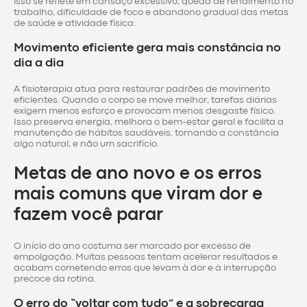
isso se reflete em cansaço excessivo, queda de rendimento no
trabalho, dificuldade de foco e abandono gradual das metas
de saúde e atividade física.
Movimento eficiente gera mais constância no
dia a dia
A fisioterapia atua para restaurar padrões de movimento
eficientes. Quando o corpo se move melhor, tarefas diárias
exigem menos esforço e provocam menos desgaste físico.
Isso preserva energia, melhora o bem-estar geral e facilita a
manutenção de hábitos saudáveis, tornando a constância
algo natural, e não um sacrifício.
Metas de ano novo e os erros
mais comuns que viram dor e
fazem você parar
O início do ano costuma ser marcado por excesso de
empolgação. Muitas pessoas tentam acelerar resultados e
acabam cometendo erros que levam à dor e à interrupção
precoce da rotina.
O erro do “voltar com tudo” e a sobrecarga