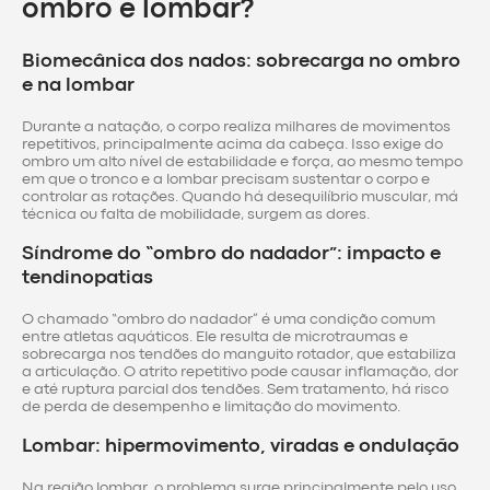
ombro e lombar?
Biomecânica dos nados: sobrecarga no ombro
e na lombar
Durante a natação, o corpo realiza milhares de movimentos
repetitivos, principalmente acima da cabeça. Isso exige do
ombro um alto nível de estabilidade e força, ao mesmo tempo
em que o tronco e a lombar precisam sustentar o corpo e
controlar as rotações. Quando há desequilíbrio muscular, má
técnica ou falta de mobilidade, surgem as dores.
Síndrome do “ombro do nadador”: impacto e
tendinopatias
O chamado “ombro do nadador” é uma condição comum
entre atletas aquáticos. Ele resulta de microtraumas e
sobrecarga nos tendões do manguito rotador, que estabiliza
a articulação. O atrito repetitivo pode causar inflamação, dor
e até ruptura parcial dos tendões. Sem tratamento, há risco
de perda de desempenho e limitação do movimento.
Lombar: hipermovimento, viradas e ondulação
Na região lombar, o problema surge principalmente pelo uso