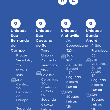
Unidade
Unidade
Unidade
Unidade
São
São
Alphaville
Sando
Bernando
Caetano
André
Av.
do
do Sul
Copacabana
R. São
Campo
Torre
325 -
Francisco,
R. José
Union -
Sala
55
Vila
Versolato,
Alameda
906
Valparaíso,
Alphaville,
111 -
Terracota,
Santo
Barueri
torre B,
215 -
André -
- SP
sala
Sala 817
SP
Segunda
Cerâmica,
608
Segunda
à sexta
São
Centro,
à sexta
| 6h às
Caetano
São
| 6h às
do Sul -
22h
Bernardo
22h
SP
do
Sábado
Segunda
Sábado
Campo
| 6h às
- SP
à sexta
| 6h às
12h
Segunda
| 6h às
12h