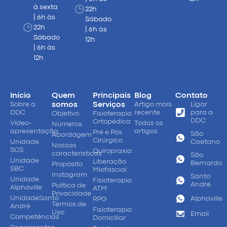
à sexta
22h
| 6h às
Sábado
22h
| 6h às
Sábado
12h
| 6h às
12h
Início
Quem
Principais
Blog
Contato
Sobre a
somos
Serviços
Artigo mais
Ligar
DDC
recente
para a
Objetivo
Fisioterapia
DDC
Ortopédica
Vídeo-
Todos os
Números
apresentação
artigos
Pré e Pós
São
Abordagem
Cirúrgico
Unidade
Caetano
Nossas
SCS
Quiropraxia
características
São
Unidade
Liberação
Bernardo
Propósito
SBC
Miofascial
Instagram
Santo
Unidade
Fisioterapia
André
Política de
Alphaville
ATM
Privacidade
UnidadeSanto
Alphaville
RPG
Termos de
André
Fisioterapia
Uso
Email
Competências
Domiciliar