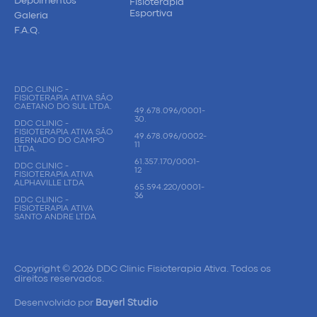
Depoimentos
Fisioterapia
Esportiva
Galeria
F.A.Q.
DDC CLINIC -
FISIOTERAPIA ATIVA SÃO
CAETANO DO SUL LTDA.
49.678.096/0001-
30.
DDC CLINIC -
FISIOTERAPIA ATIVA SÃO
49.678.096/0002-
BERNADO DO CAMPO
11
LTDA.
61.357.170/0001-
DDC CLINIC -
12
FISIOTERAPIA ATIVA
ALPHAVILLE LTDA
65.594.220/0001-
36
DDC CLINIC -
FISIOTERAPIA ATIVA
SANTO ANDRE LTDA
Copyright © 2026 DDC Clinic Fisioterapia Ativa. Todos os
direitos reservados.
Desenvolvido por
Bayerl Studio