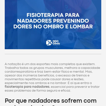
A natação é um dos esportes mais completos que existem.
Trabalha todos os grupos musculares, melhora a capacidade
cardiorrespiratória e traz bem-estar físico e mental. Mas,
apesar dos inúmeros benefícios, o excesso de treinos e
movimentos repetitivos pode causar dores e lesões,
especialmente nos ombros e na lombar. É aí que entra a
fisioterapia para nadadores
, essencial para prevenir e tratar
esses problemas de forma segura e eficaz.
Por que nadadores sofrem com