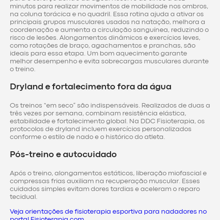
minutos para realizar movimentos de mobilidade nos ombros,
na coluna torácica e no quadril. Essa rotina ajuda a ativar os
principais grupos musculares usados na natação, melhora a
coordenação e aumenta a circulação sanguínea, reduzindo o
risco de lesões. Alongamentos dinâmicos e exercícios leves,
como rotações de braço, agachamentos e pranchas, são
ideais para essa etapa. Um bom aquecimento garante
melhor desempenho e evita sobrecargas musculares durante
o treino.
Dryland e fortalecimento fora da água
Os treinos “em seco” são indispensáveis. Realizados de duas a
três vezes por semana, combinam resistência elástica,
estabilidade e fortalecimento global. Na DDC Fisioterapia, os
protocolos de dryland incluem exercícios personalizados
conforme o estilo de nado e o histórico do atleta.
Pós-treino e autocuidado
Após o treino, alongamentos estáticos, liberação miofascial e
compressas frias auxiliam na recuperação muscular. Esses
cuidados simples evitam dores tardias e aceleram o reparo
tecidual.
Veja orientações de fisioterapia esportiva para nadadores no
portal Fisioterapia.com
.