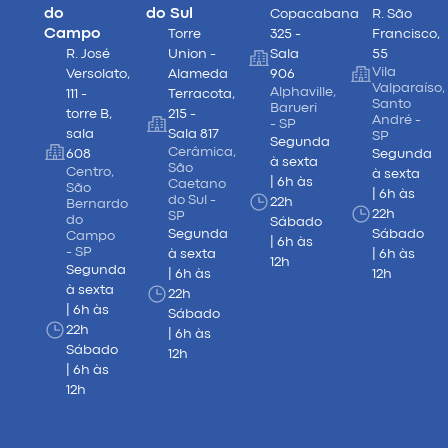
do
do Sul
Copacabana
R. São
Campo
Torre
325 -
Francisco,
R. José
Union -
Sala
55
Vila
Versolato,
Alameda
906
Valparaíso,
Alphaville,
111 -
Terracota,
Santo
Barueri
torre B,
215 -
André -
- SP
sala
Sala 817
SP
Segunda
Cerâmica,
608
Segunda
à sexta
São
Centro,
à sexta
| 6h às
Caetano
São
| 6h às
do Sul -
22h
Bernardo
22h
SP
do
Sábado
Segunda
Sábado
Campo
| 6h às
- SP
à sexta
| 6h às
12h
Segunda
| 6h às
12h
à sexta
22h
| 6h às
Sábado
22h
| 6h às
Sábado
12h
| 6h às
12h