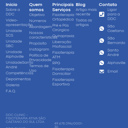
Início
Quem
Principais
Blog
Contato
Sobre a
somos
Serviços
Artigo mais
Ligar
DDC
recente
para a
Objetivo
Fisioterapia
DDC
Ortopédica
Vídeo-
Todos os
Números
apresentação
artigos
Pré e Pós
São
Abordagem
Cirúrgico
Unidade
Caetano
Nossas
SCS
Quiropraxia
características
São
Unidade
Liberação
Bernardo
Propósito
SBC
Miofascial
Instagram
Santo
Unidade
Fisioterapia
André
Política de
Alphaville
ATM
Privacidade
UnidadeSanto
Alphaville
RPG
Termos de
André
Fisioterapia
Uso
Email
Competências
Domiciliar
Depoimentos
Fisioterapia
Esportiva
Galeria
F.A.Q.
DDC CLINIC -
FISIOTERAPIA ATIVA SÃO
CAETANO DO SUL LTDA.
49.678.096/0001-
30.