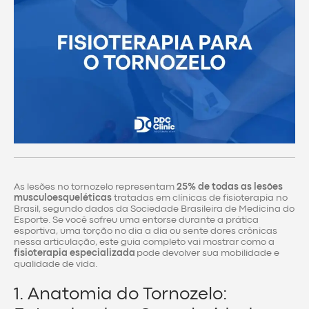
As lesões no tornozelo representam
25% de todas as lesões
musculoesqueléticas
tratadas em clínicas de fisioterapia no
Brasil, segundo dados da Sociedade Brasileira de Medicina do
Esporte. Se você sofreu uma entorse durante a prática
esportiva, uma torção no dia a dia ou sente dores crônicas
nessa articulação, este guia completo vai mostrar como a
fisioterapia especializada
pode devolver sua mobilidade e
qualidade de vida.
1. Anatomia do Tornozelo: