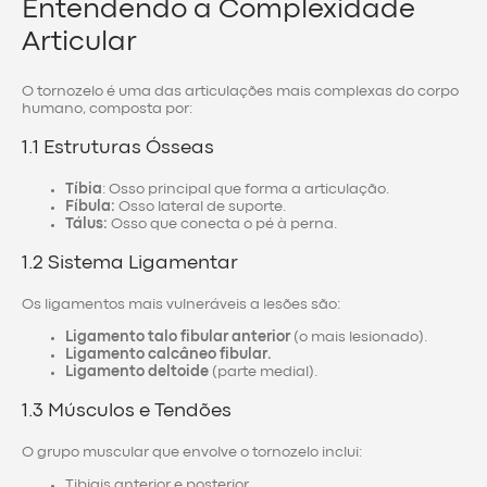
Entendendo a Complexidade
Articular
O tornozelo é uma das articulações mais complexas do corpo
humano, composta por:
1.1 Estruturas Ósseas
Tíbia
: Osso principal que forma a articulação.
Fíbula:
Osso lateral de suporte.
Tálus:
Osso que conecta o pé à perna.
1.2 Sistema Ligamentar
Os ligamentos mais vulneráveis a lesões são:
Ligamento talo fibular anterior
(o mais lesionado).
Ligamento calcâneo fibular.
Ligamento deltoide
(parte medial).
1.3 Músculos e Tendões
O grupo muscular que envolve o tornozelo inclui:
Tibiais anterior e posterior.