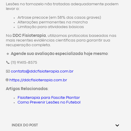
Lesões no tornozelo não tratadas adequadamente podem
levar a:
Artrose precoce (em 58% dos casos graves)
Alterações permanentes na marcha
Limitação para atividades básicas
Na
DDC Fisioterapia
, utilizamos protocolos baseados nas
mais recentes evidências científicas para garantir sua
recuperação completa.
🔹
Agende sua avaliação especializada hoje mesmo
:
📞 (11) 91415-8575
📧
contato@ddcfisioterapia.com.br
🌐
https://ddcfisioterapia.com.br
Artigos Relacionados
:
Fisioterapia para Fascite Plantar
Como Prevenir Lesões no Futebol
INDEX DO POST