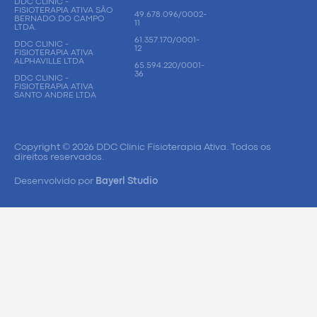
DDC CLINIC -
FISIOTERAPIA ATIVA SÃO
49.678.096/0002-
BERNADO DO CAMPO
11
LTDA.
61.357.170/0001-
DDC CLINIC -
12
FISIOTERAPIA ATIVA
ALPHAVILLE LTDA
65.594.220/0001-
36
DDC CLINIC -
FISIOTERAPIA ATIVA
SANTO ANDRE LTDA
Copyright © 2026 DDC Clinic Fisioterapia Ativa. Todos os
direitos reservados.
Desenvolvido por
Bayerl Studio