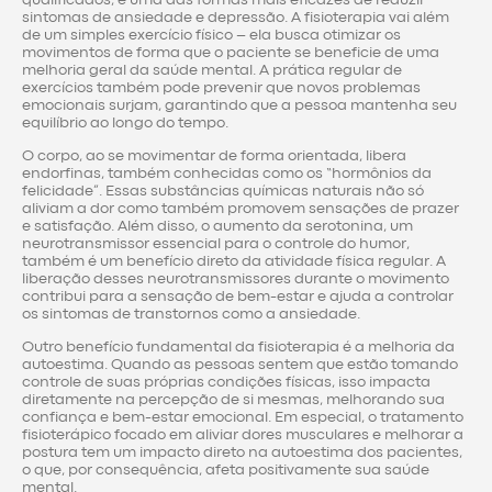
qualificados, é uma das formas mais eficazes de reduzir
sintomas de ansiedade e depressão. A fisioterapia vai além
de um simples exercício físico – ela busca otimizar os
movimentos de forma que o paciente se beneficie de uma
melhoria geral da saúde mental. A prática regular de
exercícios também pode prevenir que novos problemas
emocionais surjam, garantindo que a pessoa mantenha seu
equilíbrio ao longo do tempo.
O corpo, ao se movimentar de forma orientada, libera
endorfinas, também conhecidas como os “hormônios da
felicidade”. Essas substâncias químicas naturais não só
aliviam a dor como também promovem sensações de prazer
e satisfação. Além disso, o aumento da serotonina, um
neurotransmissor essencial para o controle do humor,
também é um benefício direto da atividade física regular. A
liberação desses neurotransmissores durante o movimento
contribui para a sensação de bem-estar e ajuda a controlar
os sintomas de transtornos como a ansiedade.
Outro benefício fundamental da fisioterapia é a melhoria da
autoestima. Quando as pessoas sentem que estão tomando
controle de suas próprias condições físicas, isso impacta
diretamente na percepção de si mesmas, melhorando sua
confiança e bem-estar emocional. Em especial, o tratamento
fisioterápico focado em aliviar dores musculares e melhorar a
postura tem um impacto direto na autoestima dos pacientes,
o que, por consequência, afeta positivamente sua saúde
mental.