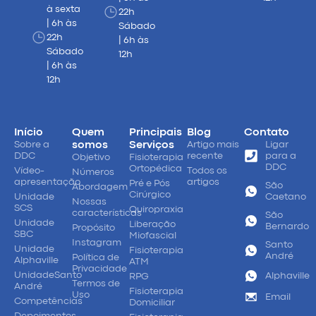
à sexta
22h
| 6h às
Sábado
22h
| 6h às
Sábado
12h
| 6h às
12h
Início
Quem
Principais
Blog
Contato
Sobre a
somos
Serviços
Artigo mais
Ligar
DDC
recente
para a
Objetivo
Fisioterapia
DDC
Ortopédica
Vídeo-
Todos os
Números
apresentação
artigos
Pré e Pós
São
Abordagem
Cirúrgico
Unidade
Caetano
Nossas
SCS
Quiropraxia
características
São
Unidade
Liberação
Bernardo
Propósito
SBC
Miofascial
Instagram
Santo
Unidade
Fisioterapia
André
Política de
Alphaville
ATM
Privacidade
UnidadeSanto
Alphaville
RPG
Termos de
André
Fisioterapia
Uso
Email
Competências
Domiciliar