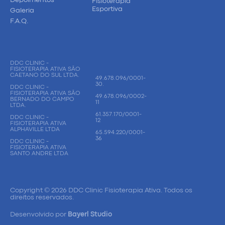
Depoimentos
Fisioterapia
Esportiva
Galeria
F.A.Q.
DDC CLINIC -
FISIOTERAPIA ATIVA SÃO
CAETANO DO SUL LTDA.
49.678.096/0001-
30.
DDC CLINIC -
FISIOTERAPIA ATIVA SÃO
49.678.096/0002-
BERNADO DO CAMPO
11
LTDA.
61.357.170/0001-
DDC CLINIC -
12
FISIOTERAPIA ATIVA
ALPHAVILLE LTDA
65.594.220/0001-
36
DDC CLINIC -
FISIOTERAPIA ATIVA
SANTO ANDRE LTDA
Copyright © 2026 DDC Clinic Fisioterapia Ativa. Todos os
direitos reservados.
Desenvolvido por
Bayerl Studio