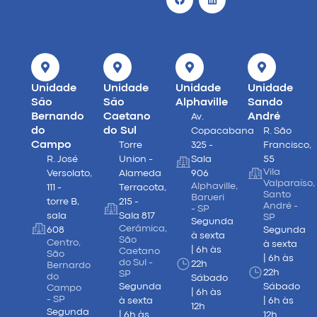
Unidade
Unidade
Unidade
Unidade
São
São
Alphaville
Sando
Bernando
Caetano
André
Av.
do
do Sul
Copacabana
R. São
Campo
Torre
325 -
Francisco,
R. José
Union -
Sala
55
Vila
Versolato,
Alameda
906
Valparaíso,
Alphaville,
111 -
Terracota,
Santo
Barueri
torre B,
215 -
André -
- SP
sala
Sala 817
SP
Segunda
Cerâmica,
608
Segunda
à sexta
São
Centro,
à sexta
| 6h às
Caetano
São
| 6h às
do Sul -
22h
Bernardo
22h
SP
do
Sábado
Segunda
Sábado
Campo
| 6h às
- SP
à sexta
| 6h às
12h
Segunda
| 6h às
12h