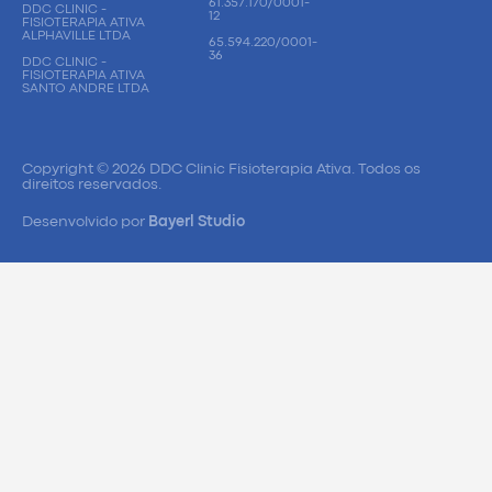
61.357.170/0001-
DDC CLINIC -
12
FISIOTERAPIA ATIVA
ALPHAVILLE LTDA
65.594.220/0001-
36
DDC CLINIC -
FISIOTERAPIA ATIVA
SANTO ANDRE LTDA
Copyright © 2026 DDC Clinic Fisioterapia Ativa. Todos os
direitos reservados.
Desenvolvido por
Bayerl Studio