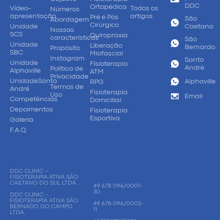
DDC
Ortopédica
Vídeo-
Todos os
Números
apresentação
artigos
Pré e Pós
São
Abordagem
Cirúrgico
Unidade
Caetano
Nossas
SCS
Quiropraxia
características
São
Unidade
Liberação
Bernardo
Propósito
SBC
Miofascial
Instagram
Santo
Unidade
Fisioterapia
André
Política de
Alphaville
ATM
Privacidade
UnidadeSanto
Alphaville
RPG
Termos de
André
Fisioterapia
Uso
Email
Competências
Domiciliar
Depoimentos
Fisioterapia
Esportiva
Galeria
F.A.Q.
DDC CLINIC -
FISIOTERAPIA ATIVA SÃO
CAETANO DO SUL LTDA.
49.678.096/0001-
30.
DDC CLINIC -
FISIOTERAPIA ATIVA SÃO
49.678.096/0002-
BERNADO DO CAMPO
11
LTDA.