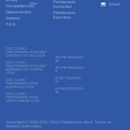
Fisioterapia
Uso
Email
Competências
Domiciliar
Depoimentos
Fisioterapia
Esportiva
Galeria
F.A.Q.
DDC CLINIC -
FISIOTERAPIA ATIVA SÃO
CAETANO DO SUL LTDA.
49.678.096/0001-
30.
DDC CLINIC -
FISIOTERAPIA ATIVA SÃO
49.678.096/0002-
BERNADO DO CAMPO
11
LTDA.
61.357.170/0001-
DDC CLINIC -
12
FISIOTERAPIA ATIVA
ALPHAVILLE LTDA
65.594.220/0001-
36
DDC CLINIC -
FISIOTERAPIA ATIVA
SANTO ANDRE LTDA
Copyright © 2026 DDC Clinic Fisioterapia Ativa. Todos os
direitos reservados.