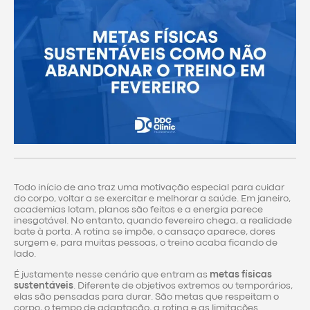
Todo início de ano traz uma motivação especial para cuidar
do corpo, voltar a se exercitar e melhorar a saúde. Em janeiro,
academias lotam, planos são feitos e a energia parece
inesgotável. No entanto, quando fevereiro chega, a realidade
bate à porta. A rotina se impõe, o cansaço aparece, dores
surgem e, para muitas pessoas, o treino acaba ficando de
lado.
É justamente nesse cenário que entram as
metas físicas
sustentáveis
. Diferente de objetivos extremos ou temporários,
elas são pensadas para durar. São metas que respeitam o
corpo, o tempo de adaptação, a rotina e as limitações