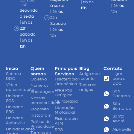
Campo
| 6h às
- SP
à sexta
| 6h às
12h
Segunda
| 6h às
12h
à sexta
22h
| 6h às
Sábado
22h
| 6h às
Sábado
12h
| 6h às
12h
Início
Quem
Principais
Blog
Contato
Sobre a
somos
Serviços
Artigo mais
Ligar
DDC
recente
para a
Objetivo
Fisioterapia
DDC
Ortopédica
Vídeo-
Todos os
Números
apresentação
artigos
Pré e Pós
São
Abordagem
Cirúrgico
Unidade
Caetano
Nossas
SCS
Quiropraxia
características
São
Unidade
Liberação
Bernardo
Propósito
SBC
Miofascial
Instagram
Santo
Unidade
Fisioterapia
André
Política de
Alphaville
ATM
Privacidade
UnidadeSanto
Alphaville
RPG
Termos de
André