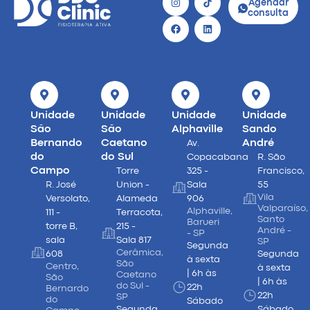
Agendar
consulta
Unidade
Unidade
Unidade
Unidade
São
São
Alphaville
Sando
Bernando
Caetano
André
Av.
do
do Sul
Copacabana
R. São
Campo
Torre
325 -
Francisco,
R. José
Union -
Sala
55
Vila
Versolato,
Alameda
906
Valparaíso,
Alphaville,
111 -
Terracota,
Santo
Barueri
torre B,
215 -
André -
- SP
sala
Sala 817
SP
Segunda
Cerâmica,
608
Segunda
à sexta
São
Centro,
à sexta
| 6h às
Caetano
São
| 6h às
do Sul -
22h
Bernardo
22h
SP
do
Sábado
Segunda
Sábado