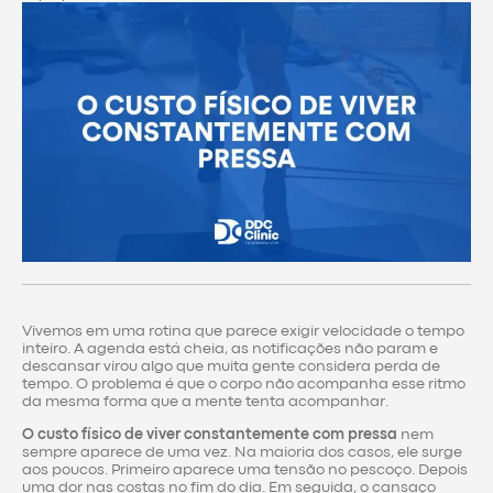
Vivemos em uma rotina que parece exigir velocidade o tempo
inteiro. A agenda está cheia, as notificações não param e
descansar virou algo que muita gente considera perda de
tempo. O problema é que o corpo não acompanha esse ritmo
da mesma forma que a mente tenta acompanhar.
O custo físico de viver constantemente com pressa
nem
sempre aparece de uma vez. Na maioria dos casos, ele surge
aos poucos. Primeiro aparece uma tensão no pescoço. Depois
uma dor nas costas no fim do dia. Em seguida, o cansaço