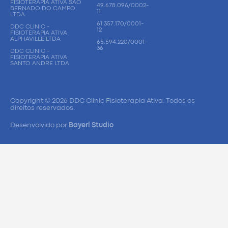
FISIOTERAPIA ATIVA SÃO
49.678.096/0002-
BERNADO DO CAMPO
11
LTDA.
61.357.170/0001-
DDC CLINIC -
12
FISIOTERAPIA ATIVA
ALPHAVILLE LTDA
65.594.220/0001-
36
DDC CLINIC -
FISIOTERAPIA ATIVA
SANTO ANDRE LTDA
Copyright © 2026 DDC Clinic Fisioterapia Ativa. Todos os
direitos reservados.
Desenvolvido por
Bayerl Studio