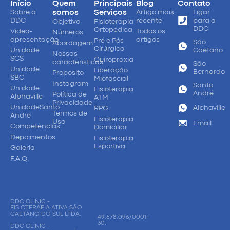
Início
Quem
Principais
Blog
Contato
Sobre a
somos
Serviços
Artigo mais
Ligar
DDC
recente
para a
Objetivo
Fisioterapia
DDC
Ortopédica
Vídeo-
Todos os
Números
apresentação
artigos
Pré e Pós
São
Abordagem
Cirúrgico
Unidade
Caetano
Nossas
SCS
Quiropraxia
características
São
Unidade
Liberação
Bernardo
Propósito
SBC
Miofascial
Instagram
Santo
Unidade
Fisioterapia
André
Política de
Alphaville
ATM
Privacidade
UnidadeSanto
Alphaville
RPG
Termos de
André
Fisioterapia
Uso
Email
Competências
Domiciliar
Depoimentos
Fisioterapia
Esportiva
Galeria
F.A.Q.
DDC CLINIC -
FISIOTERAPIA ATIVA SÃO
CAETANO DO SUL LTDA.
49.678.096/0001-
30.
DDC CLINIC -