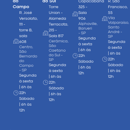
do
do Sul
Copacabana
R. São
Campo
Torre
325 -
Francisco,
R. José
Union -
Sala
55
Vila
Versolato,
Alameda
906
Valparaíso,
Alphaville,
111 -
Terracota,
Santo
Barueri
torre B,
215 -
André -
- SP
sala
Sala 817
SP
Segunda
Cerâmica,
608
Segunda
à sexta
São
Centro,
à sexta
| 6h às
Caetano
São
| 6h às
do Sul -
22h
Bernardo
22h
SP
do
Sábado
Segunda
Sábado
Campo
| 6h às
- SP
à sexta
| 6h às
12h
Segunda
| 6h às
12h
à sexta
22h
| 6h às
Sábado
22h
| 6h às
Sábado
12h
| 6h às
12h