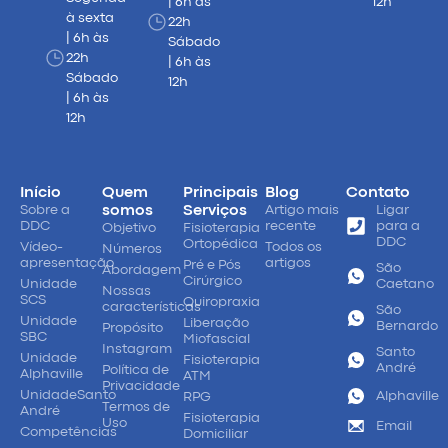
| 6h às
12h
à sexta
22h
| 6h às
Sábado
22h
| 6h às
Sábado
12h
| 6h às
12h
Início
Quem
Principais
Blog
Contato
Sobre a
somos
Serviços
Artigo mais
Ligar
DDC
recente
para a
Objetivo
Fisioterapia
DDC
Ortopédica
Vídeo-
Todos os
Números
apresentação
artigos
Pré e Pós
São
Abordagem
Cirúrgico
Unidade
Caetano
Nossas
SCS
Quiropraxia
características
São
Unidade
Liberação
Bernardo
Propósito
SBC
Miofascial
Instagram
Santo
Unidade
Fisioterapia
André
Política de
Alphaville
ATM
Privacidade
UnidadeSanto
Alphaville
RPG
Termos de
André
Fisioterapia
Uso
Email
Competências
Domiciliar