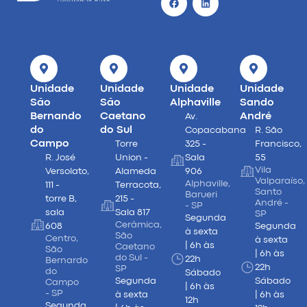
Unidade
Unidade
Unidade
Unidade
São
São
Alphaville
Sando
Bernando
Caetano
André
Av.
do
do Sul
Copacabana
R. São
Campo
Torre
325 -
Francisco,
R. José
Union -
Sala
55
Vila
Versolato,
Alameda
906
Valparaíso,
Alphaville,
111 -
Terracota,
Santo
Barueri
torre B,
215 -
André -
- SP
sala
Sala 817
SP
Segunda
Cerâmica,
608
Segunda
à sexta
São
Centro,
à sexta
| 6h às
Caetano
São
| 6h às
do Sul -
22h
Bernardo
22h
SP
do
Sábado
Segunda
Sábado
Campo
| 6h às
- SP
à sexta
| 6h às
12h
Segunda