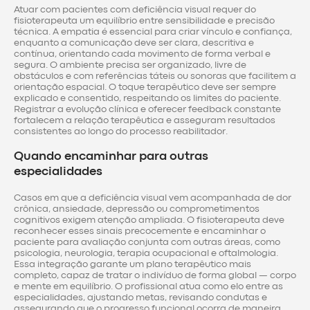
Atuar com pacientes com deficiência visual requer do
fisioterapeuta um equilíbrio entre sensibilidade e precisão
técnica. A empatia é essencial para criar vínculo e confiança,
enquanto a comunicação deve ser clara, descritiva e
contínua, orientando cada movimento de forma verbal e
segura. O ambiente precisa ser organizado, livre de
obstáculos e com referências táteis ou sonoras que facilitem a
orientação espacial. O toque terapêutico deve ser sempre
explicado e consentido, respeitando os limites do paciente.
Registrar a evolução clínica e oferecer feedback constante
fortalecem a relação terapêutica e asseguram resultados
consistentes ao longo do processo reabilitador.
Quando encaminhar para outras
especialidades
Casos em que a deficiência visual vem acompanhada de dor
crônica, ansiedade, depressão ou comprometimentos
cognitivos exigem atenção ampliada. O fisioterapeuta deve
reconhecer esses sinais precocemente e encaminhar o
paciente para avaliação conjunta com outras áreas, como
psicologia, neurologia, terapia ocupacional e oftalmologia.
Essa integração garante um plano terapêutico mais
completo, capaz de tratar o indivíduo de forma global — corpo
e mente em equilíbrio. O profissional atua como elo entre as
especialidades, ajustando metas, revisando condutas e
assegurando que o progresso funcional ocorra de maneira