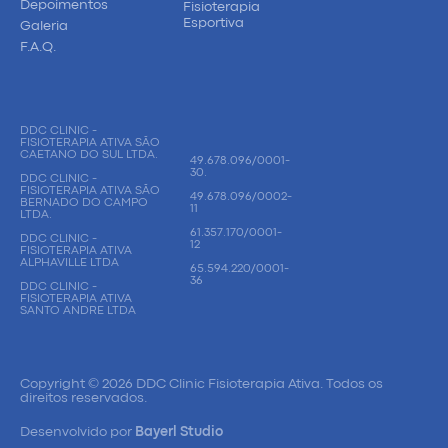
Depoimentos
Fisioterapia
Esportiva
Galeria
F.A.Q.
DDC CLINIC -
FISIOTERAPIA ATIVA SÃO
CAETANO DO SUL LTDA.
49.678.096/0001-
30.
DDC CLINIC -
FISIOTERAPIA ATIVA SÃO
49.678.096/0002-
BERNADO DO CAMPO
11
LTDA.
61.357.170/0001-
DDC CLINIC -
12
FISIOTERAPIA ATIVA
ALPHAVILLE LTDA
65.594.220/0001-
36
DDC CLINIC -
FISIOTERAPIA ATIVA
SANTO ANDRE LTDA
Copyright © 2026 DDC Clinic Fisioterapia Ativa. Todos os
direitos reservados.
Desenvolvido por
Bayerl Studio