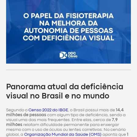
Panorama atual da deficiência
visual no Brasil e no mundo
Segundo o
Censo 2022 do IBGE
, o Brasil possui mais de
14,4
milhões de pessoas
com algum tipo de deficiência, sendo a
visual uma das mais frequentes. Entre elas, cerca de
7,9
milhões
relatam dificuldade permanente para enxergar
mesmo com o uso de óculos ou lentes corretivas. No cenário
global, a
Organização Mundial da Saúde (OMS)
aponta que
1