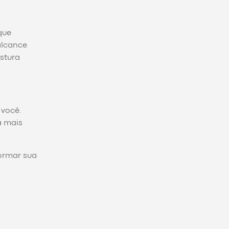
que
alcance
stura
 você.
a mais
ormar sua