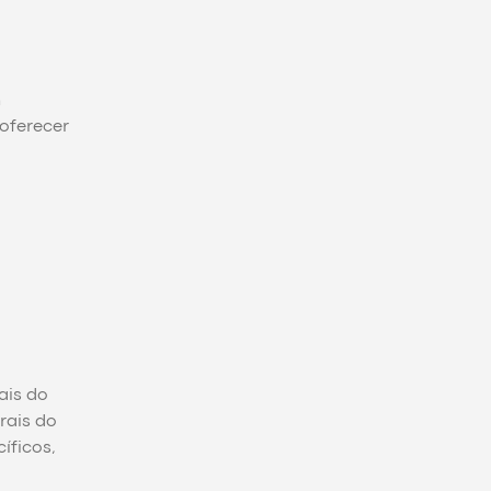
m
oferecer
ais do
rais do
íficos,