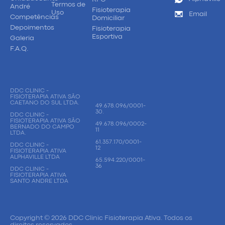
Termos de
André
Fisioterapia
Uso
Email
Competências
Domiciliar
Depoimentos
Fisioterapia
Esportiva
Galeria
F.A.Q.
DDC CLINIC -
FISIOTERAPIA ATIVA SÃO
CAETANO DO SUL LTDA.
49.678.096/0001-
30.
DDC CLINIC -
FISIOTERAPIA ATIVA SÃO
49.678.096/0002-
BERNADO DO CAMPO
11
LTDA.
61.357.170/0001-
DDC CLINIC -
12
FISIOTERAPIA ATIVA
ALPHAVILLE LTDA
65.594.220/0001-
36
DDC CLINIC -
FISIOTERAPIA ATIVA
SANTO ANDRE LTDA
Copyright © 2026 DDC Clinic Fisioterapia Ativa. Todos os
direitos reservados.