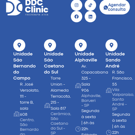
Agendar
consulta
Unidade
Unidade
Unidade
Unidade
São
São
Alphaville
Sando
Bernando
Caetano
André
Av.
do
do Sul
Copacabana
R. São
Campo
Torre
325 -
Francisco,
R. José
Union -
Sala
55
Vila
Versolato,
Alameda
906
Valparaíso,
Alphaville,
111 -
Terracota,
Santo
Barueri
torre B,
215 -
André -
- SP
sala
Sala 817
SP
Segunda
Cerâmica,
608
Segunda
à sexta
São
Centro,
à sexta
| 6h às
Caetano
São
| 6h às
do Sul -
22h
Bernardo
22h
SP
do
Sábado