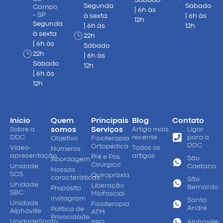
Segunda
Sábado
Campo
| 6h às
- SP
à sexta
| 6h às
12h
Segunda
| 6h às
12h
à sexta
22h
| 6h às
Sábado
22h
| 6h às
Sábado
12h
| 6h às
12h
Início
Quem
Principais
Blog
Contato
Sobre a
somos
Serviços
Artigo mais
Ligar
DDC
recente
para a
Objetivo
Fisioterapia
DDC
Ortopédica
Vídeo-
Todos os
Números
apresentação
artigos
Pré e Pós
São
Abordagem
Cirúrgico
Unidade
Caetano
Nossas
SCS
Quiropraxia
características
São
Unidade
Liberação
Bernardo
Propósito
SBC
Miofascial
Instagram
Santo
Unidade
Fisioterapia
André
Política de
Alphaville
ATM
Privacidade
UnidadeSanto
Alphaville
RPG