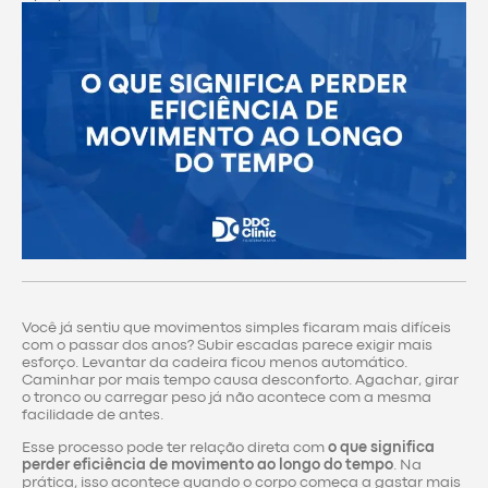
Você já sentiu que movimentos simples ficaram mais difíceis
com o passar dos anos? Subir escadas parece exigir mais
esforço. Levantar da cadeira ficou menos automático.
Caminhar por mais tempo causa desconforto. Agachar, girar
o tronco ou carregar peso já não acontece com a mesma
facilidade de antes.
Esse processo pode ter relação direta com
o que significa
perder eficiência de movimento ao longo do tempo
. Na
prática, isso acontece quando o corpo começa a gastar mais