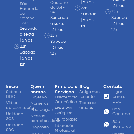
| 6h às
Caetano
São
| 6h às
do Sul -
22h
Bernardo
22h
SP
do
Sábado
Segunda
Sábado
Campo
| 6h às
- SP
à sexta
| 6h às
12h
Segunda
| 6h às
12h
à sexta
22h
| 6h às
Sábado
22h
| 6h às
Sábado
12h
| 6h às
12h
Início
Quem
Principais
Blog
Contato
Sobre a
somos
Serviços
Artigo mais
Ligar
DDC
recente
para a
Objetivo
Fisioterapia
DDC
Ortopédica
Vídeo-
Todos os
Números
apresentação
artigos
Pré e Pós
São
Abordagem
Cirúrgico
Unidade
Caetano
Nossas
SCS
Quiropraxia
características
São
Unidade
Liberação
Bernardo
Propósito
SBC
Miofascial
Instagram