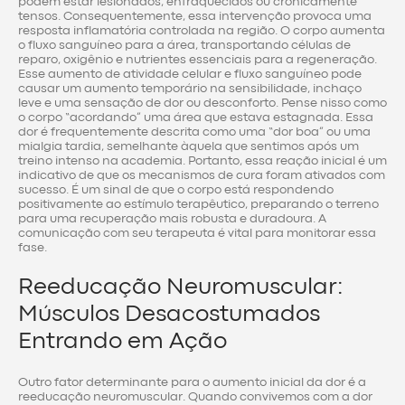
podem estar lesionados, enfraquecidos ou cronicamente
tensos. Consequentemente, essa intervenção provoca uma
resposta inflamatória controlada na região. O corpo aumenta
o fluxo sanguíneo para a área, transportando células de
reparo, oxigênio e nutrientes essenciais para a regeneração.
Esse aumento de atividade celular e fluxo sanguíneo pode
causar um aumento temporário na sensibilidade, inchaço
leve e uma sensação de dor ou desconforto. Pense nisso como
o corpo “acordando” uma área que estava estagnada. Essa
dor é frequentemente descrita como uma “dor boa” ou uma
mialgia tardia, semelhante àquela que sentimos após um
treino intenso na academia. Portanto, essa reação inicial é um
indicativo de que os mecanismos de cura foram ativados com
sucesso. É um sinal de que o corpo está respondendo
positivamente ao estímulo terapêutico, preparando o terreno
para uma recuperação mais robusta e duradoura. A
comunicação com seu terapeuta é vital para monitorar essa
fase.
Reeducação Neuromuscular:
Músculos Desacostumados
Entrando em Ação
Outro fator determinante para o aumento inicial da dor é a
reeducação neuromuscular. Quando convivemos com a dor