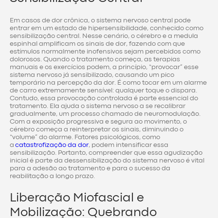
Em casos de dor crônica, o sistema nervoso central pode
entrar em um estado de hipersensibilidade, conhecido como
sensibilização central. Nesse cenário, o cérebro e a medula
espinhal amplificam os sinais de dor, fazendo com que
estímulos normalmente inofensivos sejam percebidos como
dolorosos. Quando o tratamento começa, as terapias
manuais e os exercícios podem, a princípio, “provocar” esse
sistema nervoso já sensibilizado, causando um pico
temporário na percepção da dor. É como tocar em um alarme
de carro extremamente sensível: qualquer toque o dispara.
Contudo, essa provocação controlada é parte essencial do
tratamento. Ela ajuda o sistema nervoso a se recalibrar
gradualmente, um processo chamado de neuromodulação.
Com a exposição progressiva e segura ao movimento, o
cérebro começa a reinterpretar os sinais, diminuindo o
“volume” do alarme. Fatores psicológicos, como
a
catastrofização da dor
, podem intensificar essa
sensibilização. Portanto, compreender que essa agudização
inicial é parte da dessensibilização do sistema nervoso é vital
para a adesão ao tratamento e para o sucesso da
reabilitação a longo prazo.
Liberação Miofascial e
Mobilização: Quebrando