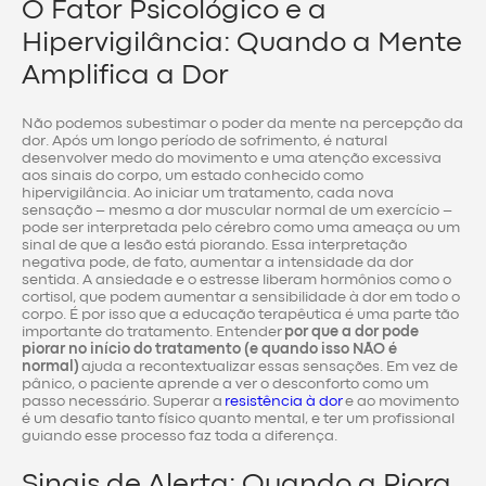
O Fator Psicológico e a
Hipervigilância: Quando a Mente
Amplifica a Dor
Não podemos subestimar o poder da mente na percepção da
dor. Após um longo período de sofrimento, é natural
desenvolver medo do movimento e uma atenção excessiva
aos sinais do corpo, um estado conhecido como
hipervigilância. Ao iniciar um tratamento, cada nova
sensação – mesmo a dor muscular normal de um exercício –
pode ser interpretada pelo cérebro como uma ameaça ou um
sinal de que a lesão está piorando. Essa interpretação
negativa pode, de fato, aumentar a intensidade da dor
sentida. A ansiedade e o estresse liberam hormônios como o
cortisol, que podem aumentar a sensibilidade à dor em todo o
corpo. É por isso que a educação terapêutica é uma parte tão
importante do tratamento. Entender
por que a dor pode
piorar no início do tratamento (e quando isso NÃO é
normal)
ajuda a recontextualizar essas sensações. Em vez de
pânico, o paciente aprende a ver o desconforto como um
passo necessário. Superar a
resistência à dor
e ao movimento
é um desafio tanto físico quanto mental, e ter um profissional
guiando esse processo faz toda a diferença.
Sinais de Alerta: Quando a Piora