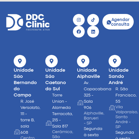
Agendar
consulta
Unidade
Unidade
Unidade
Unidade
São
São
Alphaville
Sando
Bernando
Caetano
André
Av.
do
do Sul
Copacabana
R. São
Campo
Torre
325 -
Francisco,
R. José
Union -
Sala
55
Vila
Versolato,
Alameda
906
Valparaíso,
Alphaville,
111 -
Terracota,
Santo
Barueri
torre B,
215 -
André -
- SP
sala
Sala 817
SP
Segunda
Cerâmica,
608
Segunda
à sexta
São
Centro,
à sexta