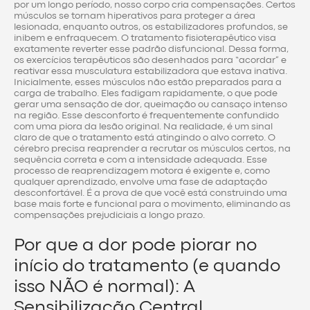
por um longo período, nosso corpo cria compensações. Certos
músculos se tornam hiperativos para proteger a área
lesionada, enquanto outros, os estabilizadores profundos, se
inibem e enfraquecem. O tratamento fisioterapêutico visa
exatamente reverter esse padrão disfuncional. Dessa forma,
os exercícios terapêuticos são desenhados para “acordar” e
reativar essa musculatura estabilizadora que estava inativa.
Inicialmente, esses músculos não estão preparados para a
carga de trabalho. Eles fadigam rapidamente, o que pode
gerar uma sensação de dor, queimação ou cansaço intenso
na região. Esse desconforto é frequentemente confundido
com uma piora da lesão original. Na realidade, é um sinal
claro de que o tratamento está atingindo o alvo correto. O
cérebro precisa reaprender a recrutar os músculos certos, na
sequência correta e com a intensidade adequada. Esse
processo de reaprendizagem motora é exigente e, como
qualquer aprendizado, envolve uma fase de adaptação
desconfortável. É a prova de que você está construindo uma
base mais forte e funcional para o movimento, eliminando as
compensações prejudiciais a longo prazo.
Por que a dor pode piorar no
início do tratamento (e quando
isso NÃO é normal): A
Sensibilização Central