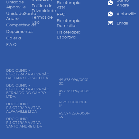
Santo
Unidade
Fisioterapia
André
Política de
Alphaville
ATM
Privacidade
UnidadeSanto
Alphaville
RPG
Termos de
André
Fisioterapia
Uso
Email
Competências
Domiciliar
Depoimentos
Fisioterapia
Esportiva
Galeria
F.A.Q.
DDC CLINIC -
FISIOTERAPIA ATIVA SÃO
CAETANO DO SUL LTDA.
49.678.096/0001-
30.
DDC CLINIC -
FISIOTERAPIA ATIVA SÃO
49.678.096/0002-
BERNADO DO CAMPO
11
LTDA.
61.357.170/0001-
DDC CLINIC -
12
FISIOTERAPIA ATIVA
ALPHAVILLE LTDA
65.594.220/0001-
36
DDC CLINIC -
FISIOTERAPIA ATIVA
SANTO ANDRE LTDA