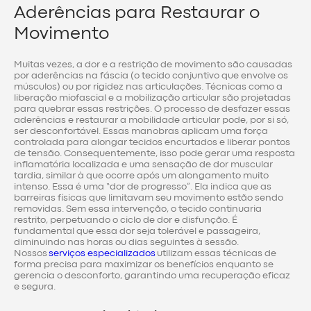
Aderências para Restaurar o
Movimento
Muitas vezes, a dor e a restrição de movimento são causadas
por aderências na fáscia (o tecido conjuntivo que envolve os
músculos) ou por rigidez nas articulações. Técnicas como a
liberação miofascial e a mobilização articular são projetadas
para quebrar essas restrições. O processo de desfazer essas
aderências e restaurar a mobilidade articular pode, por si só,
ser desconfortável. Essas manobras aplicam uma força
controlada para alongar tecidos encurtados e liberar pontos
de tensão. Consequentemente, isso pode gerar uma resposta
inflamatória localizada e uma sensação de dor muscular
tardia, similar à que ocorre após um alongamento muito
intenso. Essa é uma “dor de progresso”. Ela indica que as
barreiras físicas que limitavam seu movimento estão sendo
removidas. Sem essa intervenção, o tecido continuaria
restrito, perpetuando o ciclo de dor e disfunção. É
fundamental que essa dor seja tolerável e passageira,
diminuindo nas horas ou dias seguintes à sessão.
Nossos
serviços especializados
utilizam essas técnicas de
forma precisa para maximizar os benefícios enquanto se
gerencia o desconforto, garantindo uma recuperação eficaz
e segura.