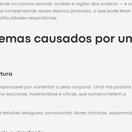
ente na coluna cervical, lombar e região dos ombros — e 
a compensando esses desvios posturais, o que pode levar 
ficuldades respiratórias.
blemas causados por u
atura
 responsável por sustentar o peso corporal. Uma má postur
o escoliose, hiperlordose e cifose, que comprometem a
re tensões desiguais, provocando dores crônicas, espasmo