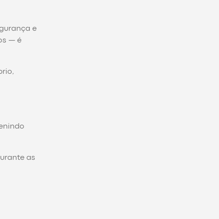
egurança e
os — é
rio,
venindo
urante as