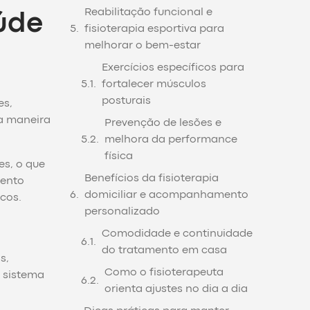
Reabilitação funcional e
úde
fisioterapia esportiva para
melhorar o bem-estar
Exercícios específicos para
fortalecer músculos
posturais
es,
 a maneira
Prevenção de lesões e
melhora da performance
física
s, o que
Benefícios da fisioterapia
mento
domiciliar e acompanhamento
cos.
personalizado
Comodidade e continuidade
do tratamento em casa
s,
Como o fisioterapeuta
o sistema
orienta ajustes no dia a dia