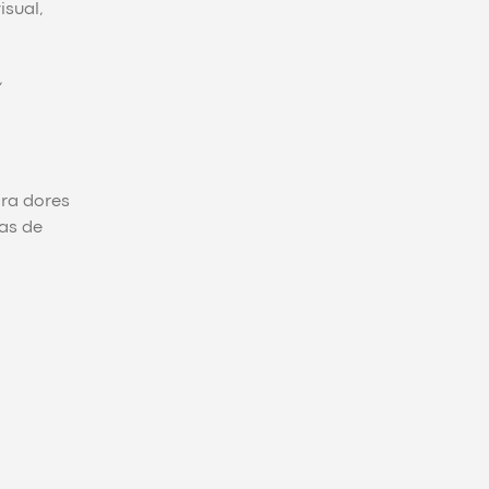
isual,
,
ara dores
as de