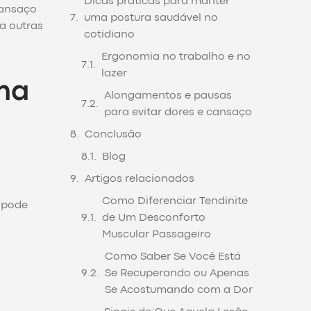
Dicas práticas para manter
cansaço
uma postura saudável no
a outras
cotidiano
Ergonomia no trabalho e no
lazer
ma
Alongamentos e pausas
para evitar dores e cansaço
Conclusão
Blog
Artigos relacionados
Como Diferenciar Tendinite
a pode
de Um Desconforto
Muscular Passageiro
Como Saber Se Você Está
s
Se Recuperando ou Apenas
Se Acostumando com a Dor