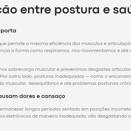
ão entre postura e sa
mporta
que permite a máxima eficiência dos músculos e articulaçõ
fluencia a forma como respiramos, nos movimentamos e até
 sobrecarga muscular e prevenimos desgastes articulare
es. Por outro lado, posturas inadequadas — como o encurva
 muscular, desequilíbrios e até problemas posturais crôni
ausam dores e cansaço
 permanecer longos períodos sentado em posições incorreta
ivos eletrônicos de maneira inadequada, vão desgastando 