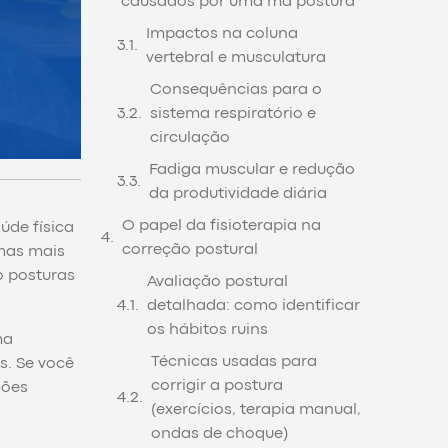
causados por uma má postura
Impactos na coluna
vertebral e musculatura
Consequências para o
sistema respiratório e
circulação
Fadiga muscular e redução
da produtividade diária
O papel da fisioterapia na
úde física
correção postural
emas mais
o posturas
Avaliação postural
detalhada: como identificar
os hábitos ruins
ma
Técnicas usadas para
s. Se você
corrigir a postura
ções
(exercícios, terapia manual,
ondas de choque)