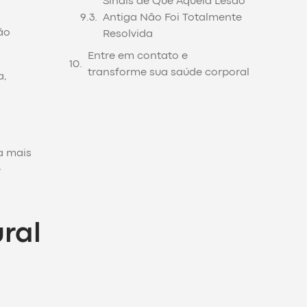
Sinais de Que Aquela Lesão
Antiga Não Foi Totalmente
ão
Resolvida
Entre em contato e
transforme sua saúde corporal
a,
a mais
e
ral