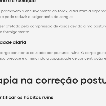
rio e circulação
e promovem o encurvamento do tórax, dificultam a expans
a e pode reduzir a oxigenação do sangue.
ser afetada pela compressão de vasos devido à má postur
e formigamento.
dade diária
carga constante causada por posturas ruins. O corpo gast
saço precoce e diminuindo a capacidade de concentração 
rapia na correção postu
tificar os hábitos ruins