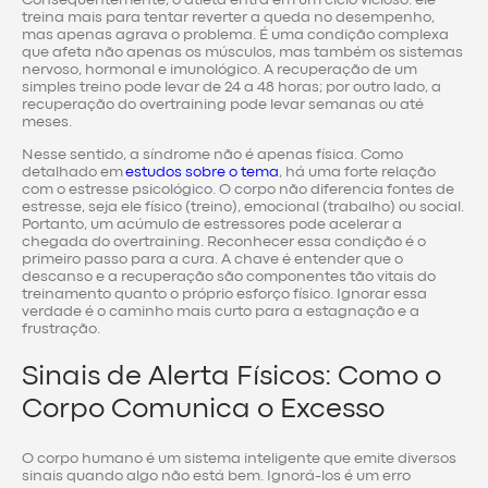
treina mais para tentar reverter a queda no desempenho,
mas apenas agrava o problema. É uma condição complexa
que afeta não apenas os músculos, mas também os sistemas
nervoso, hormonal e imunológico. A recuperação de um
simples treino pode levar de 24 a 48 horas; por outro lado, a
recuperação do overtraining pode levar semanas ou até
meses.
Nesse sentido, a síndrome não é apenas física. Como
detalhado em
estudos sobre o tema
, há uma forte relação
com o estresse psicológico. O corpo não diferencia fontes de
estresse, seja ele físico (treino), emocional (trabalho) ou social.
Portanto, um acúmulo de estressores pode acelerar a
chegada do overtraining. Reconhecer essa condição é o
primeiro passo para a cura. A chave é entender que o
descanso e a recuperação são componentes tão vitais do
treinamento quanto o próprio esforço físico. Ignorar essa
verdade é o caminho mais curto para a estagnação e a
frustração.
Sinais de Alerta Físicos: Como o
Corpo Comunica o Excesso
O corpo humano é um sistema inteligente que emite diversos
sinais quando algo não está bem. Ignorá-los é um erro