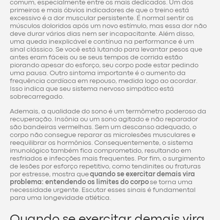
comum, especialmente entre os mais dedicados. Um dos
primeiros e mais óbvios indicadores de que o treino está
excessivo é a dor muscular persistente. É normal sentir os
músculos doloridos após um novo estímulo, mas essa dor não
deve durar vários dias nem ser incapacitante. Além disso,
uma queda inexplicável e contínua na performance é um
sinal clássico. Se você está lutando para levantar pesos que
antes eram fáceis ou se seus tempos de corrida estão
piorando apesar do esforço, seu corpo pode estar pedindo
uma pausa. Outro sintoma importante é o aumento da
frequência cardíaca em repouso, medida logo ao acordar.
Isso indica que seu sistema nervoso simpático está
sobrecarregado.
Ademais, a qualidade do sono é um termômetro poderoso da
recuperação. Insônia ou um sono agitado e não reparador
são bandeiras vermelhas. Sem um descanso adequado, o
corpo não consegue reparar as microlesões musculares e
reequilibrar os hormônios. Consequentemente, o sistema
imunológico também fica comprometido, resultando em
resfriados e infecções mais frequentes. Por fim, o surgimento
de lesões por esforço repetitivo, como tendinites ou fraturas
por estresse, mostra que
quando se exercitar demais vira
problema: entendendo os limites do corpo
se torna uma
necessidade urgente. Escutar esses sinais é fundamental
para uma longevidade atlética.
Quando se exercitar demais vira