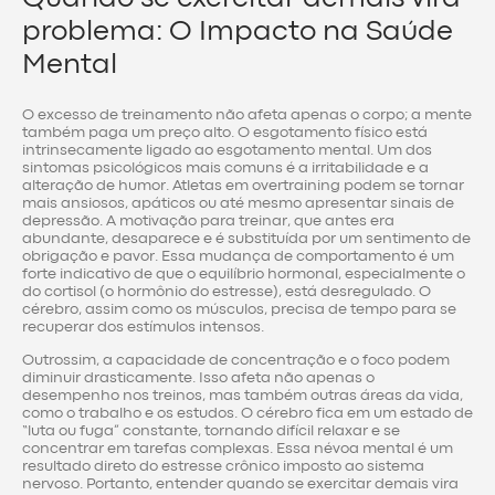
problema: O Impacto na Saúde
Mental
O excesso de treinamento não afeta apenas o corpo; a mente
também paga um preço alto. O esgotamento físico está
intrinsecamente ligado ao esgotamento mental. Um dos
sintomas psicológicos mais comuns é a irritabilidade e a
alteração de humor. Atletas em overtraining podem se tornar
mais ansiosos, apáticos ou até mesmo apresentar sinais de
depressão. A motivação para treinar, que antes era
abundante, desaparece e é substituída por um sentimento de
obrigação e pavor. Essa mudança de comportamento é um
forte indicativo de que o equilíbrio hormonal, especialmente o
do cortisol (o hormônio do estresse), está desregulado. O
cérebro, assim como os músculos, precisa de tempo para se
recuperar dos estímulos intensos.
Outrossim, a capacidade de concentração e o foco podem
diminuir drasticamente. Isso afeta não apenas o
desempenho nos treinos, mas também outras áreas da vida,
como o trabalho e os estudos. O cérebro fica em um estado de
“luta ou fuga” constante, tornando difícil relaxar e se
concentrar em tarefas complexas. Essa névoa mental é um
resultado direto do estresse crônico imposto ao sistema
nervoso. Portanto, entender quando se exercitar demais vira