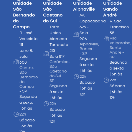
Unidade
Unidade
Unidade
Unidade
São
São
Alphaville
Sando
Bernando
Caetano
André
Av.
do
do Sul
Copacabana
R. São
Campo
Torre
325 -
Francisco,
R. José
Union -
Sala
55
Vila
Versolato,
Alameda
906
Valparaíso,
Alphaville,
111 -
Terracota,
Santo
Barueri
torre B,
215 -
André -
- SP
sala
Sala 817
SP
Segunda
Cerâmica,
608
Segunda
à sexta
São
Centro,
à sexta
| 6h às
Caetano
São
| 6h às
do Sul -
22h
Bernardo
22h
SP
do
Sábado
Segunda
Sábado
Campo
| 6h às
- SP
à sexta
| 6h às
12h
Segunda
| 6h às
12h
à sexta
22h
| 6h às
Sábado
22h
| 6h às
Sábado
12h
| 6h às
12h