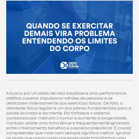
A busca por um estilo de vida saudável e uma performance
atlética superior impulsiona milhões de pessoas a se
dedicarem intensamente aos exercícios físicos. De fato, a
atividade física regular é um dos pilares fundamentais para a
saúde do corpo e da mente. Ela fortalece o sistema
cardiovascular, melhora o humor e aumenta a longevidade.
Contudo, existe uma linha tênue e frequentemente ignorada
entre o treinamento benéfico e o excesso prejudicial. É crucial
compreender que mais nem sempre significa melhor. Ignorar
os sinais que nosso corpo nos envia pode transformar uma