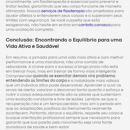
crucialmente, um fisioterapeuta é essencial para prevenir e
tratar lesões, garantindo que seu corpo funcione de maneira
otimizada. Nossos
serviços de fisioterapia
são projetados para
ajudar atletas a entenderem seus corpos e a superarem seus
limites com segurança. Se você suspeita que está
exagerando, não hesite em entrar em
contato conosco
para
uma avaliação completa.
Conclusão: Encontrando o Equilíbrio para uma
Vida Ativa e Saudável
Em resumo, a jornada para uma vida mais ativa e com melhor
performance é uma maratona, não uma corrida de
velocidade. A chave para o sucesso a longo prazo não está
em treinar mais, mas em treinar de forma mais inteligente.
Compreender
quando se exercitar demais vira problema:
entendendo os limites do corpo
é a habilidade mais valiosa
que um indivíduo ativo pode desenvolver. Aprender a ouvir os
sinais de alerta, valorizar o descanso tanto quanto o esforço e
nutrir o corpo adequadamente são os pilares que sustentam
uma evolução constante e livre de lesões. Lembre-se que a
recuperação não é um tempo perdido, mas sim o período em
que as adaptações positivas do treinamento realmente
acontecem. Portanto, abrace o equilíbrio, respeite seu corpo e
busque orientação profissional sempre que necessário para
garantir que sua paixão pelo movimento seja uma fonte
duradoura de saúde e bem-estar.