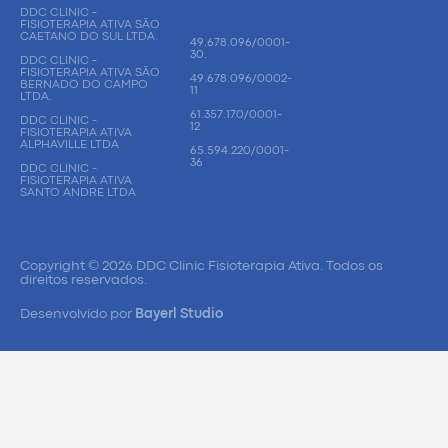
DDC CLINIC -
FISIOTERAPIA ATIVA SÃO
CAETANO DO SUL LTDA.
49.678.096/0001-
30.
DDC CLINIC -
FISIOTERAPIA ATIVA SÃO
49.678.096/0002-
BERNADO DO CAMPO
11
LTDA.
61.357.170/0001-
DDC CLINIC -
12
FISIOTERAPIA ATIVA
ALPHAVILLE LTDA
65.594.220/0001-
36
DDC CLINIC -
FISIOTERAPIA ATIVA
SANTO ANDRE LTDA
Copyright © 2026 DDC Clinic Fisioterapia Ativa. Todos os
direitos reservados.
Desenvolvido por
Bayerl Studio