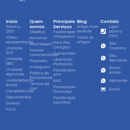
Início
Quem
Principais
Blog
Contato
Sobre a
somos
Serviços
Artigo mais
Ligar
DDC
recente
para a
Objetivo
Fisioterapia
DDC
Ortopédica
Vídeo-
Todos os
Números
apresentação
artigos
Pré e Pós
São
Abordagem
Cirúrgico
Unidade
Caetano
Nossas
SCS
Quiropraxia
características
São
Unidade
Liberação
Bernardo
Propósito
SBC
Miofascial
Instagram
Santo
Unidade
Fisioterapia
André
Política de
Alphaville
ATM
Privacidade
UnidadeSanto
Alphaville
RPG
Termos de
André
Fisioterapia
Uso
Email
Competências
Domiciliar
Depoimentos
Fisioterapia
Esportiva
Galeria
F.A.Q.