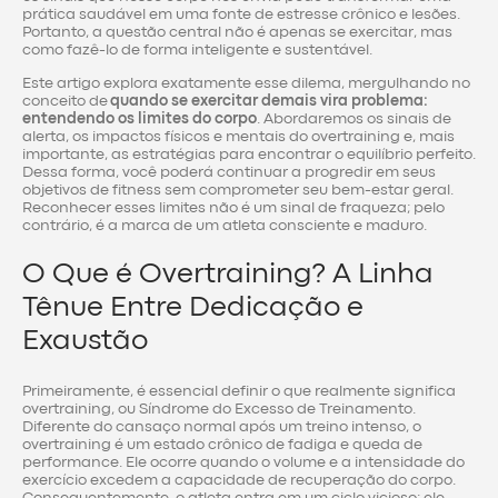
prática saudável em uma fonte de estresse crônico e lesões.
Portanto, a questão central não é apenas se exercitar, mas
como fazê-lo de forma inteligente e sustentável.
Este artigo explora exatamente esse dilema, mergulhando no
conceito de
quando se exercitar demais vira problema:
entendendo os limites do corpo
. Abordaremos os sinais de
alerta, os impactos físicos e mentais do overtraining e, mais
importante, as estratégias para encontrar o equilíbrio perfeito.
Dessa forma, você poderá continuar a progredir em seus
objetivos de fitness sem comprometer seu bem-estar geral.
Reconhecer esses limites não é um sinal de fraqueza; pelo
contrário, é a marca de um atleta consciente e maduro.
O Que é Overtraining? A Linha
Tênue Entre Dedicação e
Exaustão
Primeiramente, é essencial definir o que realmente significa
overtraining, ou Síndrome do Excesso de Treinamento.
Diferente do cansaço normal após um treino intenso, o
overtraining é um estado crônico de fadiga e queda de
performance. Ele ocorre quando o volume e a intensidade do
exercício excedem a capacidade de recuperação do corpo.
Consequentemente, o atleta entra em um ciclo vicioso: ele