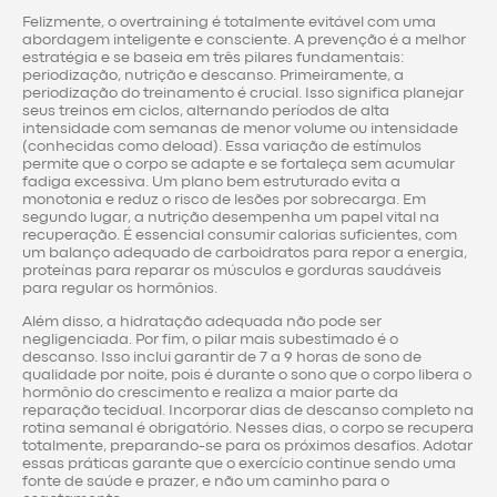
Felizmente, o overtraining é totalmente evitável com uma
abordagem inteligente e consciente. A prevenção é a melhor
estratégia e se baseia em três pilares fundamentais:
periodização, nutrição e descanso. Primeiramente, a
periodização do treinamento é crucial. Isso significa planejar
seus treinos em ciclos, alternando períodos de alta
intensidade com semanas de menor volume ou intensidade
(conhecidas como deload). Essa variação de estímulos
permite que o corpo se adapte e se fortaleça sem acumular
fadiga excessiva. Um plano bem estruturado evita a
monotonia e reduz o risco de lesões por sobrecarga. Em
segundo lugar, a nutrição desempenha um papel vital na
recuperação. É essencial consumir calorias suficientes, com
um balanço adequado de carboidratos para repor a energia,
proteínas para reparar os músculos e gorduras saudáveis
para regular os hormônios.
Além disso, a hidratação adequada não pode ser
negligenciada. Por fim, o pilar mais subestimado é o
descanso. Isso inclui garantir de 7 a 9 horas de sono de
qualidade por noite, pois é durante o sono que o corpo libera o
hormônio do crescimento e realiza a maior parte da
reparação tecidual. Incorporar dias de descanso completo na
rotina semanal é obrigatório. Nesses dias, o corpo se recupera
totalmente, preparando-se para os próximos desafios. Adotar
essas práticas garante que o exercício continue sendo uma
fonte de saúde e prazer, e não um caminho para o