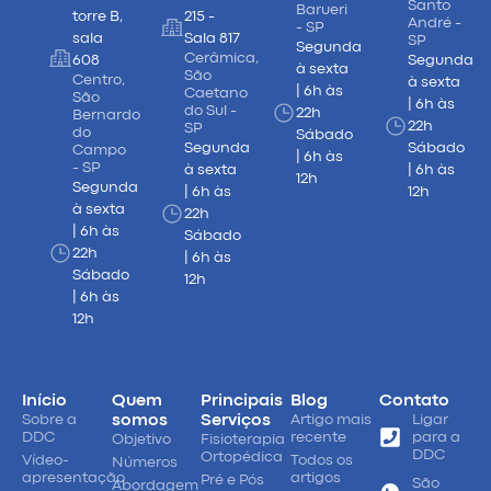
Santo
Barueri
torre B,
215 -
André -
- SP
sala
Sala 817
SP
Segunda
Cerâmica,
608
Segunda
à sexta
São
Centro,
à sexta
| 6h às
Caetano
São
| 6h às
do Sul -
22h
Bernardo
22h
SP
do
Sábado
Segunda
Sábado
Campo
| 6h às
- SP
à sexta
| 6h às
12h
Segunda
| 6h às
12h
à sexta
22h
| 6h às
Sábado
22h
| 6h às
Sábado
12h
| 6h às
12h
Início
Quem
Principais
Blog
Contato
Sobre a
somos
Serviços
Artigo mais
Ligar
DDC
recente
para a
Objetivo
Fisioterapia
DDC
Ortopédica
Vídeo-
Todos os
Números
apresentação
artigos
Pré e Pós
São
Abordagem