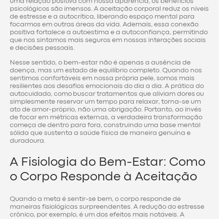
uma relação positiva com nossa aparência, os benefícios
psicológicos são imensos. A aceitação corporal reduz os níveis
de estresse e a autocrítica, liberando espaço mental para
focarmos em outras áreas da vida. Ademais, essa conexão
positiva fortalece a autoestima e a autoconfiança, permitindo
que nos sintamos mais seguros em nossas interações sociais
e decisões pessoais.
Nesse sentido, o bem-estar não é apenas a ausência de
doença, mas um estado de equilíbrio completo. Quando nos
sentimos confortáveis em nossa própria pele, somos mais
resilientes aos desafios emocionais do dia a dia. A prática do
autocuidado, como buscar tratamentos que aliviam dores ou
simplesmente reservar um tempo para relaxar, torna-se um
ato de amor-próprio, não uma obrigação. Portanto, ao invés
de focar em métricas externas, a verdadeira transformação
começa de dentro para fora, construindo uma base mental
sólida que sustenta a saúde física de maneira genuína e
duradoura.
A Fisiologia do Bem-Estar: Como
o Corpo Responde à Aceitação
Quando a meta é sentir-se bem, o corpo responde de
maneiras fisiológicas surpreendentes. A redução do estresse
crônico, por exemplo, é um dos efeitos mais notáveis. A