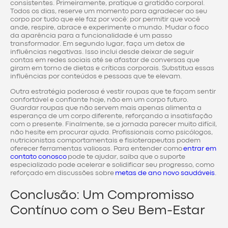
consistentes. Primeiramente, pratique a gratidão corporal.
Todos os dias, reserve um momento para agradecer ao seu
corpo por tudo que ele faz por você: por permitir que você
ande, respire, abrace e experimente o mundo. Mudar o foco
da aparência para a funcionalidade é um passo
transformador. Em segundo lugar, faça um detox de
influências negativas. Isso inclui desde deixar de seguir
contas em redes sociais até se afastar de conversas que
giram em torno de dietas e críticas corporais. Substitua essas
influências por conteúdos e pessoas que te elevam.
Outra estratégia poderosa é vestir roupas que te façam sentir
confortável e confiante hoje, não em um corpo futuro.
Guardar roupas que não servem mais apenas alimenta a
esperança de um corpo diferente, reforçando a insatisfação
com o presente. Finalmente, se a jornada parecer muito difícil,
não hesite em procurar ajuda. Profissionais como psicólogos,
nutricionistas comportamentais e fisioterapeutas podem
oferecer ferramentas valiosas. Para entender como
entrar em
contato conosco
pode te ajudar, saiba que o suporte
especializado pode acelerar e solidificar seu progresso, como
reforçado em discussões sobre
metas de ano novo saudáveis
.
Conclusão: Um Compromisso
Contínuo com o Seu Bem-Estar