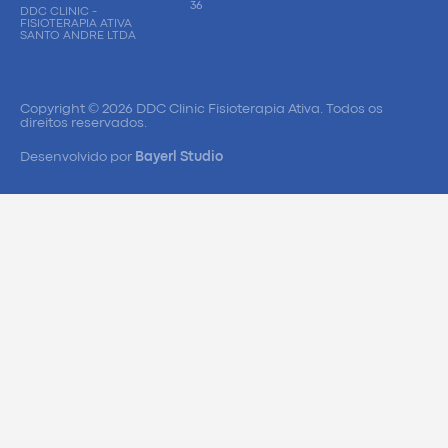
36
DDC CLINIC -
FISIOTERAPIA ATIVA
SANTO ANDRE LTDA
Copyright © 2026 DDC Clinic Fisioterapia Ativa. Todos os
direitos reservados.
Desenvolvido por
Bayerl Studio