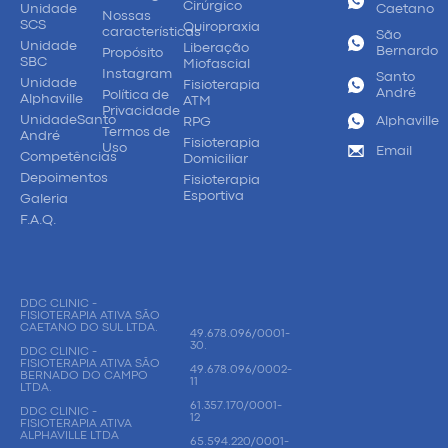
Cirúrgico
Unidade
Caetano
Nossas
SCS
Quiropraxia
características
São
Unidade
Liberação
Bernardo
Propósito
SBC
Miofascial
Instagram
Santo
Unidade
Fisioterapia
André
Política de
Alphaville
ATM
Privacidade
UnidadeSanto
Alphaville
RPG
Termos de
André
Fisioterapia
Uso
Email
Competências
Domiciliar
Depoimentos
Fisioterapia
Esportiva
Galeria
F.A.Q.
DDC CLINIC -
FISIOTERAPIA ATIVA SÃO
CAETANO DO SUL LTDA.
49.678.096/0001-
30.
DDC CLINIC -
FISIOTERAPIA ATIVA SÃO
49.678.096/0002-
BERNADO DO CAMPO
11
LTDA.
61.357.170/0001-
DDC CLINIC -
12
FISIOTERAPIA ATIVA
ALPHAVILLE LTDA
65.594.220/0001-