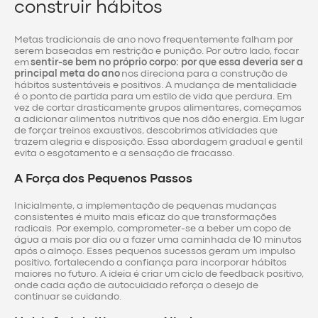
construir hábitos
Metas tradicionais de ano novo frequentemente falham por
serem baseadas em restrição e punição. Por outro lado, focar
em
sentir-se bem no próprio corpo: por que essa deveria ser a
principal meta do ano
nos direciona para a construção de
hábitos sustentáveis e positivos. A mudança de mentalidade
é o ponto de partida para um estilo de vida que perdura. Em
vez de cortar drasticamente grupos alimentares, começamos
a adicionar alimentos nutritivos que nos dão energia. Em lugar
de forçar treinos exaustivos, descobrimos atividades que
trazem alegria e disposição. Essa abordagem gradual e gentil
evita o esgotamento e a sensação de fracasso.
A Força dos Pequenos Passos
Inicialmente, a implementação de pequenas mudanças
consistentes é muito mais eficaz do que transformações
radicais. Por exemplo, comprometer-se a beber um copo de
água a mais por dia ou a fazer uma caminhada de 10 minutos
após o almoço. Esses pequenos sucessos geram um impulso
positivo, fortalecendo a confiança para incorporar hábitos
maiores no futuro. A ideia é criar um ciclo de feedback positivo,
onde cada ação de autocuidado reforça o desejo de
continuar se cuidando.