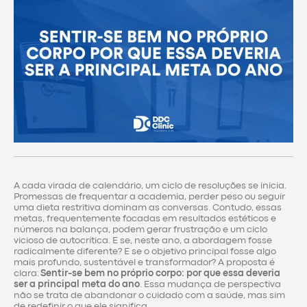
A cada virada de calendário, um ciclo de resoluções se inicia.
Promessas de frequentar a academia, perder peso ou seguir
uma dieta restritiva dominam as conversas. Contudo, essas
metas, frequentemente focadas em resultados estéticos e
números na balança, podem gerar frustração e um ciclo
vicioso de autocrítica. E se, neste ano, a abordagem fosse
radicalmente diferente? E se o objetivo principal fosse algo
mais profundo, sustentável e transformador? A proposta é
clara:
Sentir-se bem no próprio corpo: por que essa deveria
ser a principal meta do ano
. Essa mudança de perspectiva
não se trata de abandonar o cuidado com a saúde, mas sim
de redefinir o que ele significa.