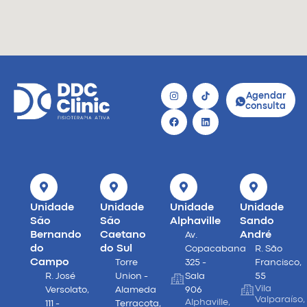
Agendar
consulta
Unidade
Unidade
Unidade
Unidade
São
São
Alphaville
Sando
Bernando
Caetano
André
Av.
do
do Sul
Copacabana
R. São
Campo
Torre
325 -
Francisco,
R. José
Union -
Sala
55
Vila
Versolato,
Alameda
906
Valparaíso,
Alphaville,
111 -
Terracota,