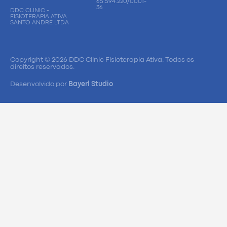
65.594.220/0001-
36
DDC CLINIC -
FISIOTERAPIA ATIVA
SANTO ANDRE LTDA
Copyright © 2026 DDC Clinic Fisioterapia Ativa. Todos os
direitos reservados.
Desenvolvido por
Bayerl Studio