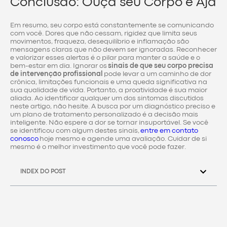
Conclusão: Ouça seu Corpo e Aja
Em resumo, seu corpo está constantemente se comunicando
com você. Dores que não cessam, rigidez que limita seus
movimentos, fraqueza, desequilíbrio e inflamação são
mensagens claras que não devem ser ignoradas. Reconhecer
e valorizar esses alertas é o pilar para manter a saúde e o
bem-estar em dia. Ignorar os
sinais de que seu corpo precisa
de intervenção profissional
pode levar a um caminho de dor
crônica, limitações funcionais e uma queda significativa na
sua qualidade de vida. Portanto, a proatividade é sua maior
aliada. Ao identificar qualquer um dos sintomas discutidos
neste artigo, não hesite. A busca por um diagnóstico preciso e
um plano de tratamento personalizado é a decisão mais
inteligente. Não espere a dor se tornar insuportável. Se você
se identificou com algum destes sinais,
entre em contato
conosco
hoje mesmo e agende uma avaliação. Cuidar de si
mesmo é o melhor investimento que você pode fazer.
INDEX DO POST