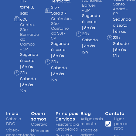
Alphaville,
111 -
Terracota,
Santo
Barueri
torre B,
215 -
André -
- SP
sala
Sala 817
SP
Segunda
Cerâmica,
608
Segunda
à sexta
São
Centro,
à sexta
| 6h às
Caetano
São
| 6h às
do Sul -
22h
Bernardo
22h
SP
do
Sábado
Segunda
Sábado
Campo
| 6h às
- SP
à sexta
| 6h às
12h
Segunda
| 6h às
12h
à sexta
22h
| 6h às
Sábado
22h
| 6h às
Sábado
12h
| 6h às
12h
Início
Quem
Principais
Blog
Contato
Sobre a
somos
Serviços
Artigo mais
Ligar
DDC
recente
para a
Objetivo
Fisioterapia
DDC
Ortopédica
Vídeo-
Todos os
Números
apresentação
artigos
Pré e Pós