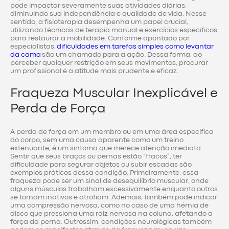
pode impactar severamente suas atividades diárias,
diminuindo sua independência e qualidade de vida. Nesse
sentido, a fisioterapia desempenha um papel crucial,
utilizando técnicas de terapia manual e exercícios específicos
para restaurar a mobilidade. Conforme apontado por
especialistas,
dificuldades em tarefas simples como levantar
da cama
são um chamado para a ação. Dessa forma, ao
perceber qualquer restrição em seus movimentos, procurar
um profissional é a atitude mais prudente e eficaz.
Fraqueza Muscular Inexplicável e
Perda de Força
A perda de força em um membro ou em uma área específica
do corpo, sem uma causa aparente como um treino
extenuante, é um sintoma que merece atenção imediata.
Sentir que seus braços ou pernas estão “fracos”, ter
dificuldade para segurar objetos ou subir escadas são
exemplos práticos dessa condição. Primeiramente, essa
fraqueza pode ser um sinal de desequilíbrio muscular, onde
alguns músculos trabalham excessivamente enquanto outros
se tornam inativos e atrofiam. Ademais, também pode indicar
uma compressão nervosa, como no caso de uma hérnia de
disco que pressiona uma raiz nervosa na coluna, afetando a
força da perna. Outrossim, condições neurológicas também