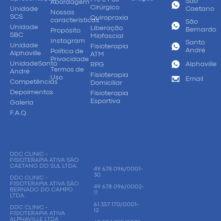
São
Abordagem
Cirúrgico
Unidade
Caetano
Nossas
SCS
Quiropraxia
características
São
Unidade
Liberação
Bernardo
Propósito
SBC
Miofascial
Instagram
Santo
Unidade
Fisioterapia
André
Política de
Alphaville
ATM
Privacidade
UnidadeSanto
Alphaville
RPG
Termos de
André
Fisioterapia
Uso
Email
Competências
Domiciliar
Depoimentos
Fisioterapia
Esportiva
Galeria
F.A.Q.
DDC CLINIC -
FISIOTERAPIA ATIVA SÃO
CAETANO DO SUL LTDA.
49.678.096/0001-
30.
DDC CLINIC -
FISIOTERAPIA ATIVA SÃO
49.678.096/0002-
BERNADO DO CAMPO
11
LTDA.
61.357.170/0001-
DDC CLINIC -
12
FISIOTERAPIA ATIVA
ALPHAVILLE LTDA