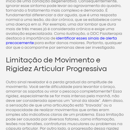
início de uma condição degenerativa. Consequentemente,
ignorar esse sintoma pode levar ao agravamento do quadro,
tornando o tratamento mais complexo e demorado. É
fundamental diferenciar a dor aguda, que é uma resposta
normal a uma lesão, da dor crônica, que se estabelece como
uma doença em si. Por exemplo, uma dor lombar que dura
mais de três meses já é considerada crônica e exige uma
avaliação especializada. Como ilustração, a DDC Fisioterapia
destaca a importância de
identificar esses sinais de alerta
precocemente
para evitar danos maiores. Portanto, qualquer
dor que o acompanhe por semanas deve ser investigada.
Limitação de Movimento e
Rigidez Articular Progressiva
Outro sinal revelador é a perda gradual da amplitude de
movimento. Você sente dificuldade para levantar o braço,
amarrar os sapatos ou virar o pescoço completamente? Essa
rigidez, especialmente se for mais intensa pela manhã, não
deve ser considerada apenas um “sinal da idade”. Além disso,
a sensação de que uma articulação está “travada” ou a
incapacidade de realizar movimentos que antes eram
simples são indicativos claros de um problema. Essa limitação
pode ser causada por diversos fatores, como inflamação,
lesões nos tendões, contraturas musculares ou problemas na
cápsula articular. Por outro lado, a progressão dessa rigidez