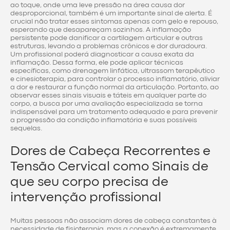
ao toque, onde uma leve pressão na área causa dor
desproporcional, também é um importante sinal de alerta. É
crucial não tratar esses sintomas apenas com gelo e repouso,
esperando que desapareçam sozinhos. A inflamação
persistente pode danificar a cartilagem articular e outras
estruturas, levando a problemas crônicos e dor duradoura.
Um profissional poderá diagnosticar a causa exata da
inflamação. Dessa forma, ele pode aplicar técnicas
específicas, como drenagem linfática, ultrassom terapêutico
e cinesioterapia, para controlar o processo inflamatório, aliviar
a dor e restaurar a função normal da articulação. Portanto, ao
observar esses sinais visuais e táteis em qualquer parte do
corpo, a busca por uma avaliação especializada se torna
indispensável para um tratamento adequado e para prevenir
a progressão da condição inflamatória e suas possíveis
sequelas.
Dores de Cabeça Recorrentes e
Tensão Cervical como Sinais de
que seu corpo precisa de
intervenção profissional
Muitas pessoas não associam dores de cabeça constantes à
necessidade de fisioterapia, mas a conexão é extremamente