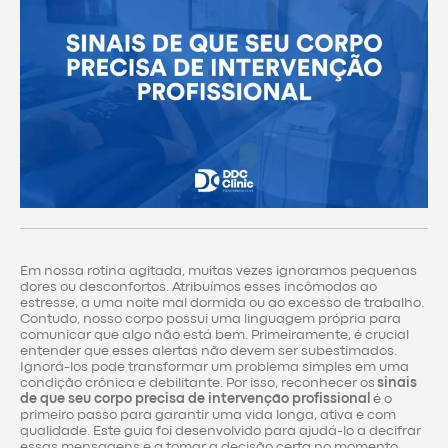
Em nossa rotina agitada, muitas vezes ignoramos pequenas
dores ou desconfortos. Atribuímos esses incômodos ao
estresse, a uma noite mal dormida ou ao excesso de trabalho.
Contudo, nosso corpo possui uma linguagem própria para
comunicar que algo não está bem. Primeiramente, é crucial
entender que esses alertas não devem ser subestimados.
Ignorá-los pode transformar um problema simples em uma
condição crônica e debilitante. Por isso, reconhecer os
sinais
de que seu corpo precisa de intervenção profissional
é o
primeiro passo para garantir uma vida longa, ativa e com
qualidade. Este guia foi desenvolvido para ajudá-lo a decifrar
essas mensagens e a tomar a decisão certa no momento