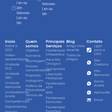
| 6h às
Sábado
22h
| 6h às
Sábado
12h
| 6h às
12h
Início
Quem
Principais
Blog
Contato
Sobre a
somos
Serviços
Artigo mais
Ligar
DDC
recente
para a
Objetivo
Fisioterapia
DDC
Ortopédica
Vídeo-
Todos os
Números
apresentação
artigos
Pré e Pós
São
Abordagem
Cirúrgico
Unidade
Caetano
Nossas
SCS
Quiropraxia
características
São
Unidade
Liberação
Bernardo
Propósito
SBC
Miofascial
Instagram
Santo
Unidade
Fisioterapia
André
Política de
Alphaville
ATM
Privacidade
UnidadeSanto
Alphaville
RPG
Termos de
André
Fisioterapia
Uso
Email
Competências
Domiciliar
Depoimentos
Fisioterapia
Esportiva
Galeria