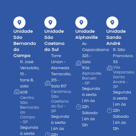
Unidade
Unidade
Unidade
Unidade
São
São
Alphaville
Sando
Bernando
Caetano
André
Av.
do
do Sul
Copacabana
R. São
Campo
Torre
325 -
Francisco,
R. José
Union -
Sala
55
Vila
Versolato,
Alameda
906
Valparaíso,
Alphaville,
111 -
Terracota,
Santo
Barueri
torre B,
215 -
André -
- SP
sala
Sala 817
SP
Segunda
Cerâmica,
608
Segunda
à sexta
São
Centro,
à sexta
| 6h às
Caetano
São
| 6h às
do Sul -
22h
Bernardo
22h
SP
do
Sábado
Segunda
Sábado
Campo
| 6h às
- SP
à sexta
| 6h às
12h
Segunda
| 6h às
12h
à sexta
22h