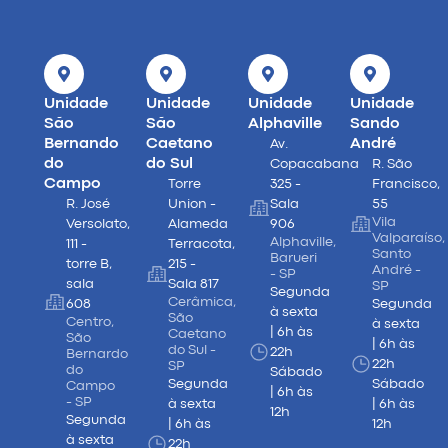
Unidade
Unidade
Unidade
Unidade
São
São
Alphaville
Sando
Bernando
Caetano
André
Av.
do
do Sul
Copacabana
R. São
Campo
Torre
325 -
Francisco,
R. José
Union -
Sala
55
Vila
Versolato,
Alameda
906
Valparaíso,
Alphaville,
111 -
Terracota,
Santo
Barueri
torre B,
215 -
André -
- SP
sala
Sala 817
SP
Segunda
Cerâmica,
608
Segunda
à sexta
São
Centro,
à sexta
| 6h às
Caetano
São
| 6h às
do Sul -
22h
Bernardo
22h
SP
do
Sábado
Segunda
Sábado
Campo
| 6h às
- SP
à sexta
| 6h às
12h
Segunda
| 6h às
12h
à sexta
22h