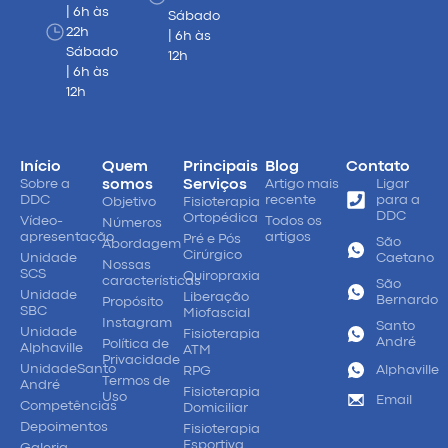
| 6h às
Sábado
22h
| 6h às
Sábado
12h
| 6h às
12h
Início
Quem
Principais
Blog
Contato
Sobre a
somos
Serviços
Artigo mais
Ligar
DDC
recente
para a
Objetivo
Fisioterapia
DDC
Ortopédica
Vídeo-
Todos os
Números
apresentação
artigos
Pré e Pós
São
Abordagem
Cirúrgico
Unidade
Caetano
Nossas
SCS
Quiropraxia
características
São
Unidade
Liberação
Bernardo
Propósito
SBC
Miofascial
Instagram
Santo
Unidade
Fisioterapia
André
Política de
Alphaville
ATM
Privacidade
UnidadeSanto
Alphaville
RPG
Termos de
André
Fisioterapia
Uso
Email
Competências
Domiciliar
Depoimentos
Fisioterapia
Esportiva
Galeria