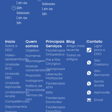
| 6h às
Sábado
22h
| 6h às
Sábado
12h
| 6h às
12h
Início
Quem
Principais
Blog
Contato
Sobre a
somos
Serviços
Artigo mais
Ligar
DDC
recente
para a
Objetivo
Fisioterapia
DDC
Ortopédica
Vídeo-
Todos os
Números
apresentação
artigos
Pré e Pós
São
Abordagem
Cirúrgico
Unidade
Caetano
Nossas
SCS
Quiropraxia
características
São
Unidade
Liberação
Bernardo
Propósito
SBC
Miofascial
Instagram
Santo
Unidade
Fisioterapia
André
Política de
Alphaville
ATM
Privacidade
UnidadeSanto
Alphaville
RPG
Termos de
André
Fisioterapia
Uso
Email
Competências
Domiciliar
Depoimentos
Fisioterapia
Esportiva
Galeria