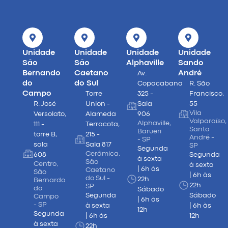
Unidade
Unidade
Unidade
Unidade
São
São
Alphaville
Sando
Bernando
Caetano
André
Av.
do
do Sul
Copacabana
R. São
Campo
Torre
325 -
Francisco,
R. José
Union -
Sala
55
Vila
Versolato,
Alameda
906
Valparaíso,
Alphaville,
111 -
Terracota,
Santo
Barueri
torre B,
215 -
André -
- SP
sala
Sala 817
SP
Segunda
Cerâmica,
608
Segunda
à sexta
São
Centro,
à sexta
| 6h às
Caetano
São
| 6h às
do Sul -
22h
Bernardo
22h
SP
do
Sábado
Segunda
Sábado
Campo
| 6h às
- SP
à sexta
| 6h às
12h
Segunda
| 6h às
12h
à sexta
22h