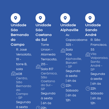
Unidade
Unidade
Unidade
Unidade
São
São
Alphaville
Sando
Bernando
Caetano
André
Av.
do
do Sul
Copacabana
R. São
Campo
Torre
325 -
Francisco,
R. José
Union -
Sala
55
Vila
Versolato,
Alameda
906
Valparaíso,
Alphaville,
111 -
Terracota,
Santo
Barueri
torre B,
215 -
André -
- SP
sala
Sala 817
SP
Segunda
Cerâmica,
608
Segunda
à sexta
São
Centro,
à sexta
| 6h às
Caetano
São
| 6h às
do Sul -
22h
Bernardo
22h
SP
do
Sábado
Segunda
Sábado
Campo
| 6h às
- SP
à sexta
| 6h às
12h
Segunda
| 6h às
12h
à sexta
22h