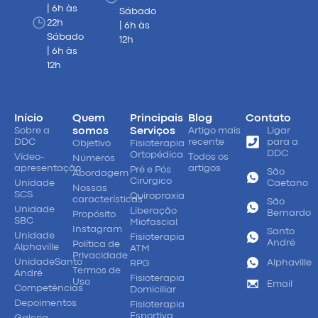
| 6h às
Sábado
22h
| 6h às
Sábado
12h
| 6h às
12h
Início
Quem
Principais
Blog
Contato
Sobre a
somos
Serviços
Artigo mais
Ligar
DDC
recente
para a
Objetivo
Fisioterapia
DDC
Ortopédica
Vídeo-
Todos os
Números
apresentação
artigos
Pré e Pós
São
Abordagem
Cirúrgico
Unidade
Caetano
Nossas
SCS
Quiropraxia
características
São
Unidade
Liberação
Bernardo
Propósito
SBC
Miofascial
Instagram
Santo
Unidade
Fisioterapia
André
Política de
Alphaville
ATM
Privacidade
UnidadeSanto
Alphaville
RPG
Termos de
André
Fisioterapia
Uso
Email
Competências
Domiciliar
Depoimentos
Fisioterapia
Esportiva
Galeria