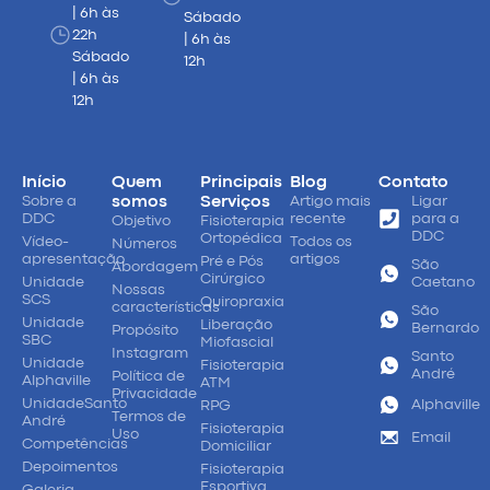
| 6h às
Sábado
22h
| 6h às
Sábado
12h
| 6h às
12h
Início
Quem
Principais
Blog
Contato
Sobre a
somos
Serviços
Artigo mais
Ligar
DDC
recente
para a
Objetivo
Fisioterapia
DDC
Ortopédica
Vídeo-
Todos os
Números
apresentação
artigos
Pré e Pós
São
Abordagem
Cirúrgico
Unidade
Caetano
Nossas
SCS
Quiropraxia
características
São
Unidade
Liberação
Bernardo
Propósito
SBC
Miofascial
Instagram
Santo
Unidade
Fisioterapia
André
Política de
Alphaville
ATM
Privacidade
UnidadeSanto
Alphaville
RPG
Termos de
André
Fisioterapia
Uso
Email
Competências
Domiciliar
Depoimentos
Fisioterapia
Esportiva
Galeria