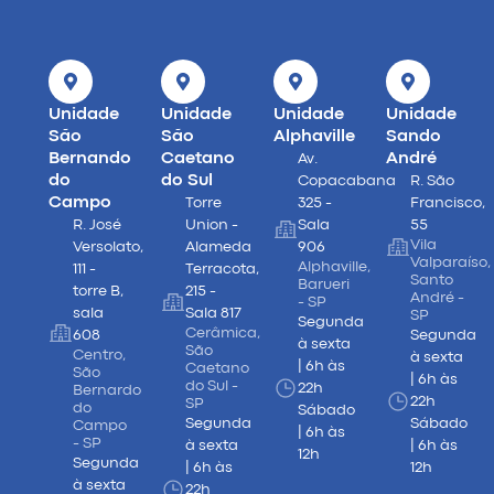
Unidade
Unidade
Unidade
Unidade
São
São
Alphaville
Sando
Bernando
Caetano
André
Av.
do
do Sul
Copacabana
R. São
Campo
Torre
325 -
Francisco,
R. José
Union -
Sala
55
Vila
Versolato,
Alameda
906
Valparaíso,
Alphaville,
111 -
Terracota,
Santo
Barueri
torre B,
215 -
André -
- SP
sala
Sala 817
SP
Segunda
Cerâmica,
608
Segunda
à sexta
São
Centro,
à sexta
| 6h às
Caetano
São
| 6h às
do Sul -
22h
Bernardo
22h
SP
do
Sábado
Segunda
Sábado
Campo
| 6h às
- SP
à sexta
| 6h às
12h
Segunda
| 6h às
12h
à sexta
22h