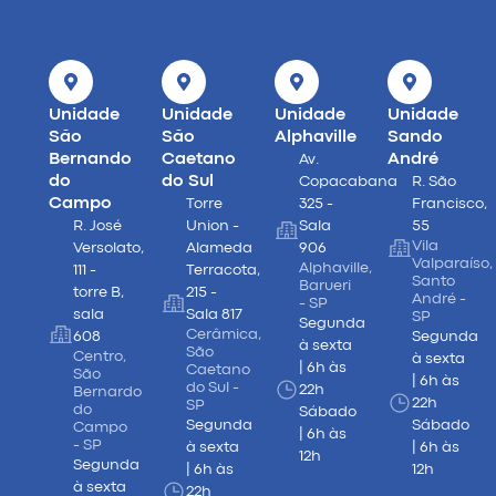
Unidade
Unidade
Unidade
Unidade
São
São
Alphaville
Sando
Bernando
Caetano
André
Av.
do
do Sul
Copacabana
R. São
Campo
Torre
325 -
Francisco,
R. José
Union -
Sala
55
Vila
Versolato,
Alameda
906
Valparaíso,
Alphaville,
111 -
Terracota,
Santo
Barueri
torre B,
215 -
André -
- SP
sala
Sala 817
SP
Segunda
Cerâmica,
608
Segunda
à sexta
São
Centro,
à sexta
| 6h às
Caetano
São
| 6h às
do Sul -
22h
Bernardo
22h
SP
do
Sábado
Segunda
Sábado
Campo
| 6h às
- SP
à sexta
| 6h às
12h
Segunda
| 6h às
12h
à sexta
22h