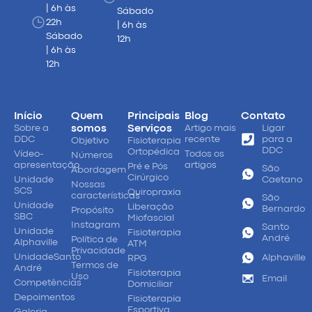
| 6h às
Sábado
22h
| 6h às
Sábado
12h
| 6h às
12h
Início
Quem
Principais
Blog
Contato
Sobre a
somos
Serviços
Artigo mais
Ligar
DDC
recente
para a
Objetivo
Fisioterapia
DDC
Ortopédica
Vídeo-
Todos os
Números
apresentação
artigos
Pré e Pós
São
Abordagem
Cirúrgico
Unidade
Caetano
Nossas
SCS
Quiropraxia
características
São
Unidade
Liberação
Bernardo
Propósito
SBC
Miofascial
Instagram
Santo
Unidade
Fisioterapia
André
Política de
Alphaville
ATM
Privacidade
UnidadeSanto
Alphaville
RPG
Termos de
André
Fisioterapia
Uso
Email
Competências
Domiciliar
Depoimentos
Fisioterapia
Esportiva
Galeria