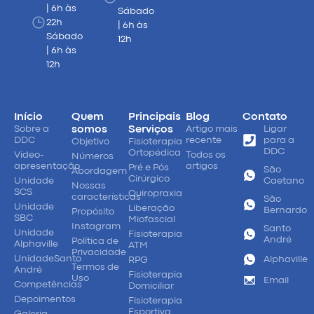
| 6h às
Sábado
22h
| 6h às
Sábado
12h
| 6h às
12h
Início
Quem
Principais
Blog
Contato
Sobre a
somos
Serviços
Artigo mais
Ligar
DDC
recente
para a
Objetivo
Fisioterapia
DDC
Ortopédica
Vídeo-
Todos os
Números
apresentação
artigos
Pré e Pós
São
Abordagem
Cirúrgico
Unidade
Caetano
Nossas
SCS
Quiropraxia
características
São
Unidade
Liberação
Bernardo
Propósito
SBC
Miofascial
Instagram
Santo
Unidade
Fisioterapia
André
Política de
Alphaville
ATM
Privacidade
UnidadeSanto
Alphaville
RPG
Termos de
André
Fisioterapia
Uso
Email
Competências
Domiciliar
Depoimentos
Fisioterapia
Esportiva
Galeria