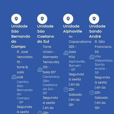
Unidade
Unidade
Unidade
Unidade
São
São
Alphaville
Sando
Bernando
Caetano
André
Av.
do
do Sul
Copacabana
R. São
Campo
Torre
325 -
Francisco,
R. José
Union -
Sala
55
Vila
Versolato,
Alameda
906
Valparaíso,
Alphaville,
111 -
Terracota,
Santo
Barueri
torre B,
215 -
André -
- SP
sala
Sala 817
SP
Segunda
Cerâmica,
608
Segunda
à sexta
São
Centro,
à sexta
| 6h às
Caetano
São
| 6h às
do Sul -
22h
Bernardo
22h
SP
do
Sábado
Segunda
Sábado
Campo
| 6h às
- SP
à sexta
| 6h às
12h
Segunda
| 6h às
12h
à sexta
22h