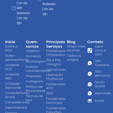
| 6h às
Sábado
22h
| 6h às
Sábado
12h
| 6h às
12h
Início
Quem
Principais
Blog
Contato
Sobre a
somos
Serviços
Artigo mais
Ligar
DDC
recente
para a
Objetivo
Fisioterapia
DDC
Ortopédica
Vídeo-
Todos os
Números
apresentação
artigos
Pré e Pós
São
Abordagem
Cirúrgico
Unidade
Caetano
Nossas
SCS
Quiropraxia
características
São
Unidade
Liberação
Bernardo
Propósito
SBC
Miofascial
Instagram
Santo
Unidade
Fisioterapia
André
Política de
Alphaville
ATM
Privacidade
UnidadeSanto
Alphaville
RPG
Termos de
André
Fisioterapia
Uso
Email
Competências
Domiciliar
Depoimentos
Fisioterapia
Esportiva
Galeria