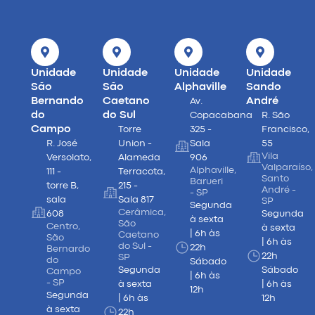
Unidade
Unidade
Unidade
Unidade
São
São
Alphaville
Sando
Bernando
Caetano
André
Av.
do
do Sul
Copacabana
R. São
Campo
Torre
325 -
Francisco,
R. José
Union -
Sala
55
Vila
Versolato,
Alameda
906
Valparaíso,
Alphaville,
111 -
Terracota,
Santo
Barueri
torre B,
215 -
André -
- SP
sala
Sala 817
SP
Segunda
Cerâmica,
608
Segunda
à sexta
São
Centro,
à sexta
| 6h às
Caetano
São
| 6h às
do Sul -
22h
Bernardo
22h
SP
do
Sábado
Segunda
Sábado
Campo
| 6h às
- SP
à sexta
| 6h às
12h
Segunda
| 6h às
12h
à sexta
22h