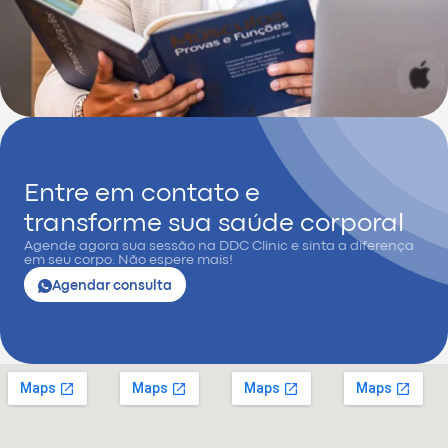
Entre em contato e
transforme sua saúde corporal
Agende agora sua sessão na DDC Clinic e sinta a diferença
em seu corpo. Não espere mais!
Agendar consulta