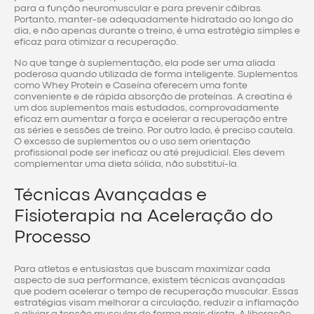
para a função neuromuscular e para prevenir cãibras.
Portanto, manter-se adequadamente hidratado ao longo do
dia, e não apenas durante o treino, é uma estratégia simples e
eficaz para otimizar a recuperação.
No que tange à suplementação, ela pode ser uma aliada
poderosa quando utilizada de forma inteligente. Suplementos
como Whey Protein e Caseína oferecem uma fonte
conveniente e de rápida absorção de proteínas. A creatina é
um dos suplementos mais estudados, comprovadamente
eficaz em aumentar a força e acelerar a recuperação entre
as séries e sessões de treino. Por outro lado, é preciso cautela.
O excesso de suplementos ou o uso sem orientação
profissional pode ser ineficaz ou até prejudicial. Eles devem
complementar uma dieta sólida, não substituí-la.
Técnicas Avançadas e
Fisioterapia na Aceleração do
Processo
Para atletas e entusiastas que buscam maximizar cada
aspecto de sua performance, existem técnicas avançadas
que podem acelerar o tempo de recuperação muscular. Essas
estratégias visam melhorar a circulação, reduzir a inflamação
e aliviar a tensão muscular de forma mais direta. A liberação