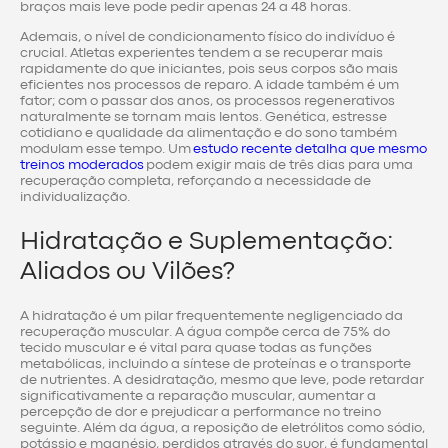
braços mais leve pode pedir apenas 24 a 48 horas.
Ademais, o nível de condicionamento físico do indivíduo é
crucial. Atletas experientes tendem a se recuperar mais
rapidamente do que iniciantes, pois seus corpos são mais
eficientes nos processos de reparo. A idade também é um
fator; com o passar dos anos, os processos regenerativos
naturalmente se tornam mais lentos. Genética, estresse
cotidiano e qualidade da alimentação e do sono também
modulam esse tempo. Um
estudo recente detalha que mesmo
treinos moderados
podem exigir mais de três dias para uma
recuperação completa, reforçando a necessidade de
individualização.
Hidratação e Suplementação:
Aliados ou Vilões?
A hidratação é um pilar frequentemente negligenciado da
recuperação muscular. A água compõe cerca de 75% do
tecido muscular e é vital para quase todas as funções
metabólicas, incluindo a síntese de proteínas e o transporte
de nutrientes. A desidratação, mesmo que leve, pode retardar
significativamente a reparação muscular, aumentar a
percepção de dor e prejudicar a performance no treino
seguinte. Além da água, a reposição de eletrólitos como sódio,
potássio e magnésio, perdidos através do suor, é fundamental