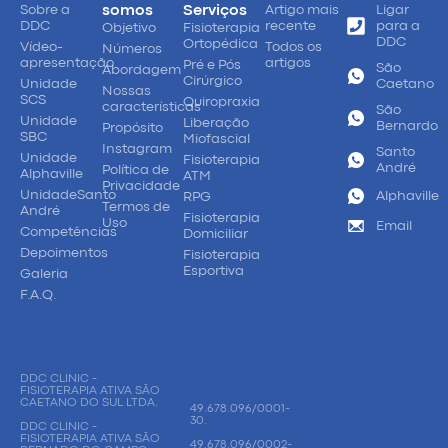
Sobre a
somos
Serviços
Artigo mais
Ligar
DDC
recente
para a
Objetivo
Fisioterapia
DDC
Ortopédica
Vídeo-
Todos os
Números
apresentação
artigos
Pré e Pós
São
Abordagem
Cirúrgico
Unidade
Caetano
Nossas
SCS
Quiropraxia
características
São
Unidade
Liberação
Bernardo
Propósito
SBC
Miofascial
Instagram
Santo
Unidade
Fisioterapia
André
Política de
Alphaville
ATM
Privacidade
UnidadeSanto
Alphaville
RPG
Termos de
André
Fisioterapia
Uso
Email
Competências
Domiciliar
Depoimentos
Fisioterapia
Esportiva
Galeria
F.A.Q.
DDC CLINIC -
FISIOTERAPIA ATIVA SÃO
CAETANO DO SUL LTDA.
49.678.096/0001-
30.
DDC CLINIC -
FISIOTERAPIA ATIVA SÃO
49.678.096/0002-