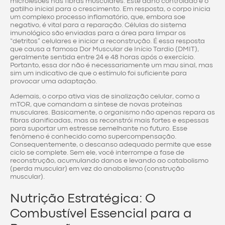
microlesões nas fibras musculares. Este dano controlado é o
gatilho inicial para o crescimento. Em resposta, o corpo inicia
um complexo processo inflamatório, que, embora soe
negativo, é vital para a reparação. Células do sistema
imunológico são enviadas para a área para limpar os
“detritos” celulares e iniciar a reconstrução. É essa resposta
que causa a famosa Dor Muscular de Início Tardio (DMIT),
geralmente sentida entre 24 e 48 horas após o exercício.
Portanto, essa dor não é necessariamente um mau sinal, mas
sim um indicativo de que o estímulo foi suficiente para
provocar uma adaptação.
Ademais, o corpo ativa vias de sinalização celular, como a
mTOR, que comandam a síntese de novas proteínas
musculares. Basicamente, o organismo não apenas repara as
fibras danificadas, mas as reconstrói mais fortes e espessas
para suportar um estresse semelhante no futuro. Esse
fenômeno é conhecido como supercompensação.
Consequentemente, o descanso adequado permite que esse
ciclo se complete. Sem ele, você interrompe a fase de
reconstrução, acumulando danos e levando ao catabolismo
(perda muscular) em vez do anabolismo (construção
muscular).
Nutrição Estratégica: O
Combustível Essencial para a