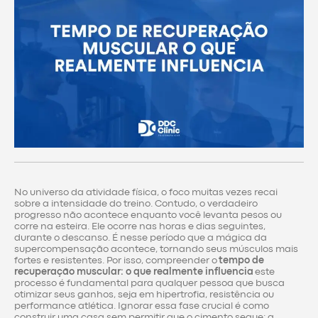
No universo da atividade física, o foco muitas vezes recai
sobre a intensidade do treino. Contudo, o verdadeiro
progresso não acontece enquanto você levanta pesos ou
corre na esteira. Ele ocorre nas horas e dias seguintes,
durante o descanso. É nesse período que a mágica da
supercompensação acontece, tornando seus músculos mais
fortes e resistentes. Por isso, compreender o
tempo de
recuperação muscular: o que realmente influencia
este
processo é fundamental para qualquer pessoa que busca
otimizar seus ganhos, seja em hipertrofia, resistência ou
performance atlética. Ignorar essa fase crucial é como
construir uma casa sem permitir que o cimento seque: a