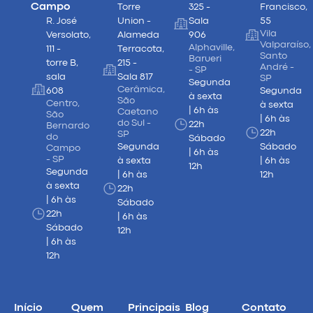
Campo
Torre
325 -
Francisco,
R. José
Union -
Sala
55
Vila
Versolato,
Alameda
906
Valparaíso,
Alphaville,
111 -
Terracota,
Santo
Barueri
torre B,
215 -
André -
- SP
sala
Sala 817
SP
Segunda
Cerâmica,
608
Segunda
à sexta
São
Centro,
à sexta
| 6h às
Caetano
São
| 6h às
do Sul -
22h
Bernardo
22h
SP
do
Sábado
Segunda
Sábado
Campo
| 6h às
- SP
à sexta
| 6h às
12h
Segunda
| 6h às
12h
à sexta
22h
| 6h às
Sábado
22h
| 6h às
Sábado
12h
| 6h às
12h
Início
Quem
Principais
Blog
Contato