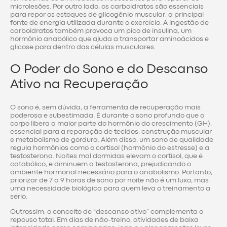
microlesões. Por outro lado, os carboidratos são essenciais
para repor os estoques de glicogênio muscular, a principal
fonte de energia utilizada durante o exercício. A ingestão de
carboidratos também provoca um pico de insulina, um
hormônio anabólico que ajuda a transportar aminoácidos e
glicose para dentro das células musculares.
O Poder do Sono e do Descanso
Ativo na Recuperação
O sono é, sem dúvida, a ferramenta de recuperação mais
poderosa e subestimada. É durante o sono profundo que o
corpo libera a maior parte do hormônio do crescimento (GH),
essencial para a reparação de tecidos, construção muscular
e metabolismo de gordura. Além disso, um sono de qualidade
regula hormônios como o cortisol (hormônio do estresse) e a
testosterona. Noites mal dormidas elevam o cortisol, que é
catabólico, e diminuem a testosterona, prejudicando o
ambiente hormonal necessário para o anabolismo. Portanto,
priorizar de 7 a 9 horas de sono por noite não é um luxo, mas
uma necessidade biológica para quem leva o treinamento a
sério.
Outrossim, o conceito de “descanso ativo” complementa o
repouso total. Em dias de não-treino, atividades de baixa