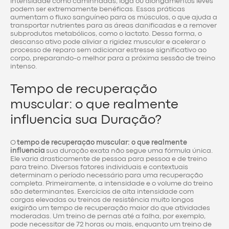
intensidade como caminhadas, ioga ou alongamentos leves
podem ser extremamente benéficas. Essas práticas
aumentam o fluxo sanguíneo para os músculos, o que ajuda a
transportar nutrientes para as áreas danificadas e a remover
subprodutos metabólicos, como o lactato. Dessa forma, o
descanso ativo pode aliviar a rigidez muscular e acelerar o
processo de reparo sem adicionar estresse significativo ao
corpo, preparando-o melhor para a próxima sessão de treino
intenso.
Tempo de recuperação
muscular: o que realmente
influencia sua Duração?
O
tempo de recuperação muscular: o que realmente
influencia
sua duração exata não segue uma fórmula única.
Ele varia drasticamente de pessoa para pessoa e de treino
para treino. Diversos fatores individuais e contextuais
determinam o período necessário para uma recuperação
completa. Primeiramente, a intensidade e o volume do treino
são determinantes. Exercícios de alta intensidade com
cargas elevadas ou treinos de resistência muito longos
exigirão um tempo de recuperação maior do que atividades
moderadas. Um treino de pernas até a falha, por exemplo,
pode necessitar de 72 horas ou mais, enquanto um treino de