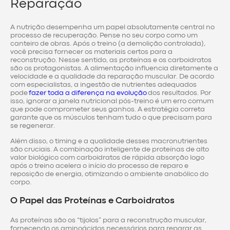
Reparação
A nutrição desempenha um papel absolutamente central no
processo de recuperação. Pense no seu corpo como um
canteiro de obras. Após o treino (a demolição controlada),
você precisa fornecer os materiais certos para a
reconstrução. Nesse sentido, as proteínas e os carboidratos
são os protagonistas. A alimentação influencia diretamente a
velocidade e a qualidade da reparação muscular. De acordo
com especialistas, a ingestão de nutrientes adequados
pode
fazer toda a diferença na evolução
dos resultados. Por
isso, ignorar a janela nutricional pós-treino é um erro comum
que pode comprometer seus ganhos. A estratégia correta
garante que os músculos tenham tudo o que precisam para
se regenerar.
Além disso, o timing e a qualidade desses macronutrientes
são cruciais. A combinação inteligente de proteínas de alto
valor biológico com carboidratos de rápida absorção logo
após o treino acelera o início do processo de reparo e
reposição de energia, otimizando o ambiente anabólico do
corpo.
O Papel das Proteínas e Carboidratos
As proteínas são os “tijolos” para a reconstrução muscular,
fornecendo os aminoácidos necessários para reparar as