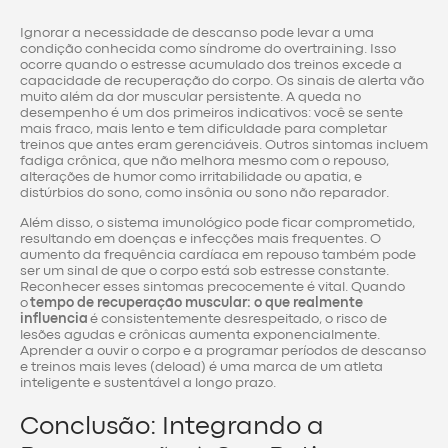
Ignorar a necessidade de descanso pode levar a uma
condição conhecida como síndrome do overtraining. Isso
ocorre quando o estresse acumulado dos treinos excede a
capacidade de recuperação do corpo. Os sinais de alerta vão
muito além da dor muscular persistente. A queda no
desempenho é um dos primeiros indicativos: você se sente
mais fraco, mais lento e tem dificuldade para completar
treinos que antes eram gerenciáveis. Outros sintomas incluem
fadiga crônica, que não melhora mesmo com o repouso,
alterações de humor como irritabilidade ou apatia, e
distúrbios do sono, como insônia ou sono não reparador.
Além disso, o sistema imunológico pode ficar comprometido,
resultando em doenças e infecções mais frequentes. O
aumento da frequência cardíaca em repouso também pode
ser um sinal de que o corpo está sob estresse constante.
Reconhecer esses sintomas precocemente é vital. Quando
o
tempo de recuperação muscular: o que realmente
influencia
é consistentemente desrespeitado, o risco de
lesões agudas e crônicas aumenta exponencialmente.
Aprender a ouvir o corpo e a programar períodos de descanso
e treinos mais leves (deload) é uma marca de um atleta
inteligente e sustentável a longo prazo.
Conclusão: Integrando a