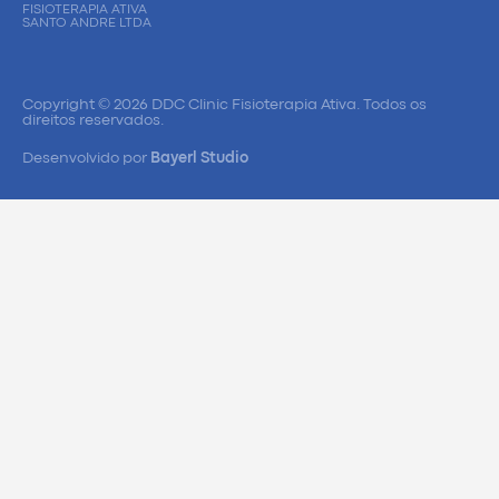
FISIOTERAPIA ATIVA
SANTO ANDRE LTDA
Copyright © 2026 DDC Clinic Fisioterapia Ativa. Todos os
direitos reservados.
Desenvolvido por
Bayerl Studio