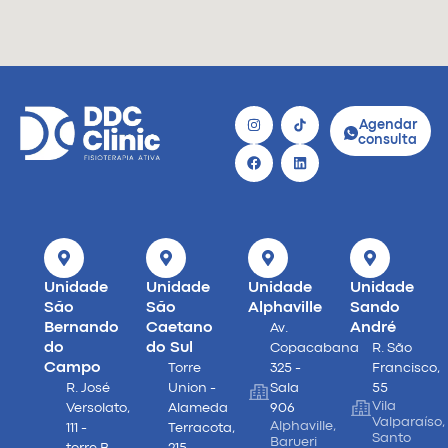
Agendar
consulta
Unidade
Unidade
Unidade
Unidade
São
São
Alphaville
Sando
Bernando
Caetano
André
Av.
do
do Sul
Copacabana
R. São
Campo
Torre
325 -
Francisco,
R. José
Union -
Sala
55
Vila
Versolato,
Alameda
906
Valparaíso,
Alphaville,
111 -
Terracota,
Santo
Barueri