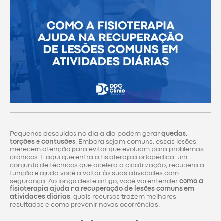
Pequenos descuidos no dia a dia podem gerar
quedas,
torções e contusões
. Embora sejam comuns, essas lesões
merecem atenção para evitar que evoluam para problemas
crônicos. É aqui que entra a fisioterapia ortopédica: um
conjunto de técnicas que acelera a cicatrização, recupera a
função e ajuda você a voltar às suas atividades com
segurança. Ao longo deste artigo, você vai entender
como a
fisioterapia ajuda na recuperação de lesões comuns em
atividades diárias
, quais recursos trazem melhores
resultados e como prevenir novas ocorrências.