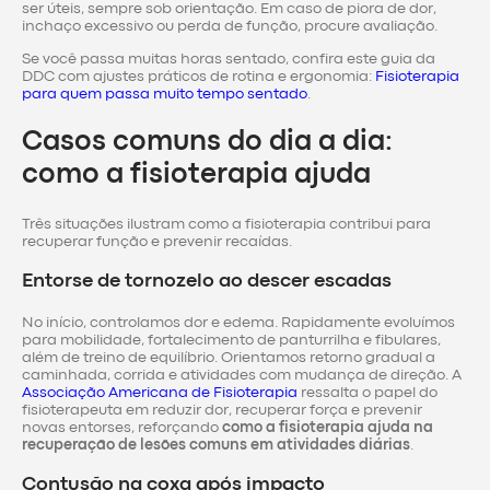
ser úteis, sempre sob orientação. Em caso de piora de dor,
inchaço excessivo ou perda de função, procure avaliação.
Se você passa muitas horas sentado, confira este guia da
DDC com ajustes práticos de rotina e ergonomia:
Fisioterapia
para quem passa muito tempo sentado
.
Casos comuns do dia a dia:
como a fisioterapia ajuda
Três situações ilustram como a fisioterapia contribui para
recuperar função e prevenir recaídas.
Entorse de tornozelo ao descer escadas
No início, controlamos dor e edema. Rapidamente evoluímos
para mobilidade, fortalecimento de panturrilha e fibulares,
além de treino de equilíbrio. Orientamos retorno gradual a
caminhada, corrida e atividades com mudança de direção. A
Associação Americana de Fisioterapia
ressalta o papel do
fisioterapeuta em reduzir dor, recuperar força e prevenir
novas entorses, reforçando
como a fisioterapia ajuda na
recuperação de lesões comuns em atividades diárias
.
Contusão na coxa após impacto