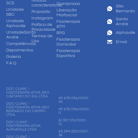
Nossas
SCS
Quiropraxia
características
São
Unidade
Liberação
Bernardo
Propósito
SBC
Miofascial
Instagram
Santo
Unidade
Fisioterapia
André
Política de
Alphaville
ATM
Privacidade
UnidadeSanto
Alphaville
RPG
Termos de
André
Fisioterapia
Uso
Email
Competências
Domiciliar
Depoimentos
Fisioterapia
Esportiva
Galeria
F.A.Q.
DDC CLINIC -
FISIOTERAPIA ATIVA SÃO
CAETANO DO SUL LTDA.
49.678.096/0001-
30.
DDC CLINIC -
FISIOTERAPIA ATIVA SÃO
49.678.096/0002-
BERNADO DO CAMPO
11
LTDA.
61.357.170/0001-
DDC CLINIC -
12
FISIOTERAPIA ATIVA
ALPHAVILLE LTDA
65.594.220/0001-
36
DDC CLINIC -